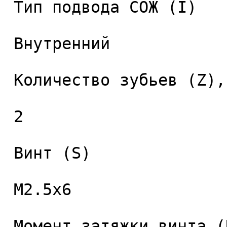
 Тип подвода СОЖ (I) 

 Внутренний 

 Количество зубьев (Z), шт. 

 2 

 Винт (S) 

 M2.5x6 

 Момент затяжки винта (Nm) 
