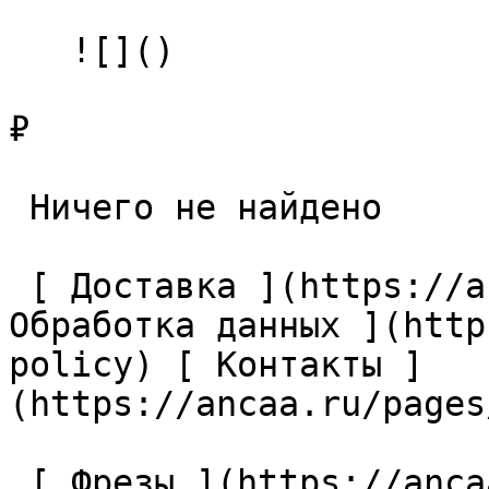
   ![]()

₽

 Ничего не найдено 

 [ Доставка ](https://ancaa.ru/pages/dostavka) [ 
Обработка данных ](http
policy) [ Контакты ]
(https://ancaa.ru/pages
 [ Фрезы ](https://ancaa.ru/ctg/69c9bfab7b/frezy) 