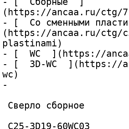
- [  Сборные  ]
(https://ancaa.ru/ctg/7
- [  Со сменными пласти
(https://ancaa.ru/ctg/c
plastinami)

- [  WC  ](https://anca
- [  3D-WC  ](https://a
wc)

- 

 Сверло сборное 

 C25-3D19-60WC03 
