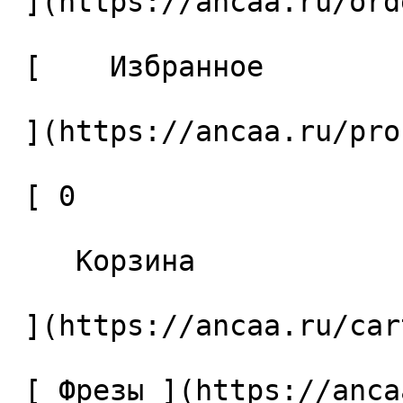
 ](https://ancaa.ru/orders) 

 [    Избранное 

 ](https://ancaa.ru/profile/favorites) 

 [ 0 

    Корзина 

 ](https://ancaa.ru/cart)

 [ Фрезы ](https://ancaa.ru/ctg/69c9bfab7b/frezy) 