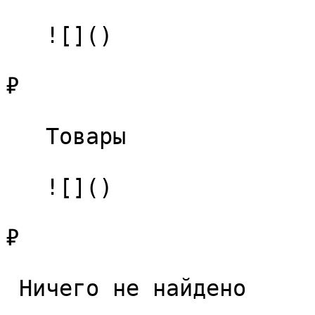
   ![]()

₽

   Товары 

   ![]()

₽

 Ничего не найдено 
