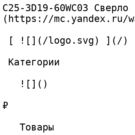
C25-3D19-60WC03 Сверло 
(https://mc.yandex.ru/w
 [ ![](/logo.svg) ](/) 

 Категории 

   ![]()

₽

   Товары 
