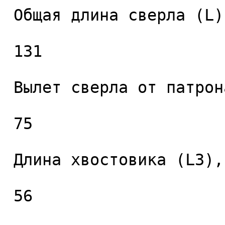
 Общая длина сверла (L), мм. 

 131 

 Вылет сверла от патрона (L2), мм. 

 75 

 Длина хвостовика (L3), мм. 

 56 
