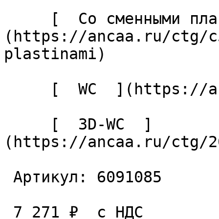
     [  Со сменными пластинами  ]
(https://ancaa.ru/ctg/c
plastinami) 

     [  WC  ](https://ancaa.ru/ctg/ec7adb5339/wc) 

     [  3D-WC  ]
(https://ancaa.ru/ctg/2
 Артикул: 6091085 

 7 271 ₽  с НДС  
