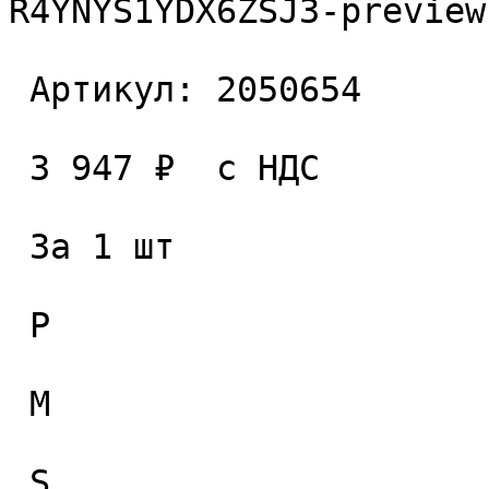
R4YNYS1YDX6ZSJ3-preview
 Артикул: 2050654 

 3 947 ₽  с НДС  

 За 1 шт 

 P

 M

 S
