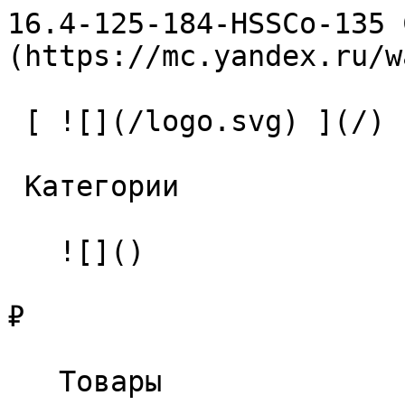
16.4-125-184-HSSCo-135 
(https://mc.yandex.ru/w
 [ ![](/logo.svg) ](/) 

 Категории 

   ![]()

₽

   Товары 
