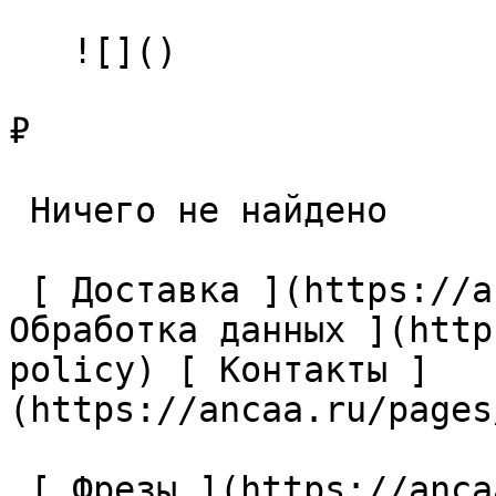
   ![]()

₽

 Ничего не найдено 

 [ Доставка ](https://ancaa.ru/pages/dostavka) [ 
Обработка данных ](http
policy) [ Контакты ]
(https://ancaa.ru/pages
 [ Фрезы ](https://ancaa.ru/ctg/69c9bfab7b/frezy) 