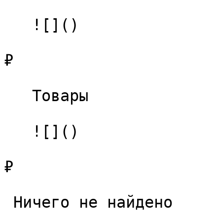
   ![]()

₽

   Товары 

   ![]()

₽

 Ничего не найдено 
