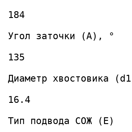
 184 

 Угол заточки (A), ° 

 135 

 Диаметр хвостовика (d1), мм. 

 16.4 

 Тип подвода СОЖ (E) 
