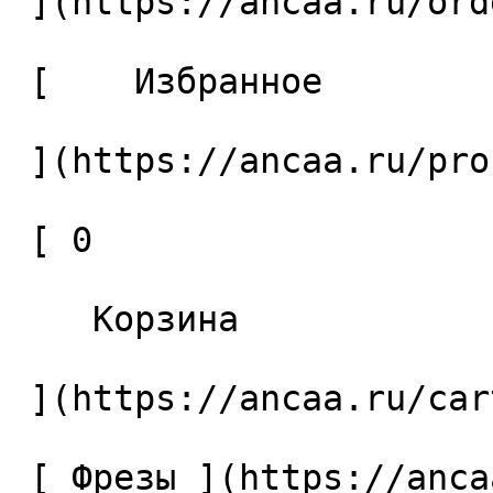
 ](https://ancaa.ru/orders) 

 [    Избранное 

 ](https://ancaa.ru/profile/favorites) 

 [ 0 

    Корзина 

 ](https://ancaa.ru/cart)

 [ Фрезы ](https://ancaa.ru/ctg/69c9bfab7b/frezy) 