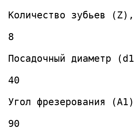
 Количество зубьев (Z), шт. 

 8 

 Посадочный диаметр (d1), мм. 

 40 

 Угол фрезерования (A1), ° 

 90 
