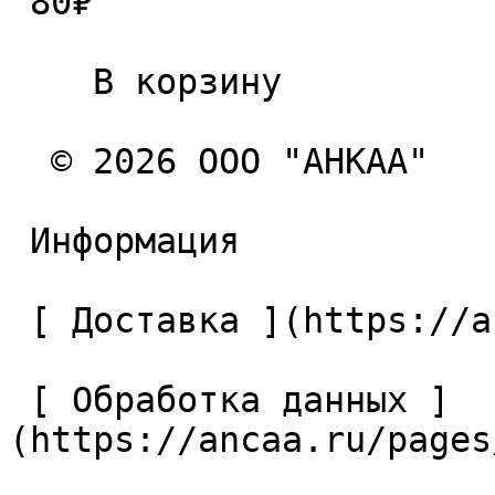
 80₽ 

    В корзину   

  © 2026 ООО "АНКАА" 

 Информация 

 [ Доставка ](https://ancaa.ru/pages/dostavka) 

 [ Обработка данных ]
(https://ancaa.ru/pages