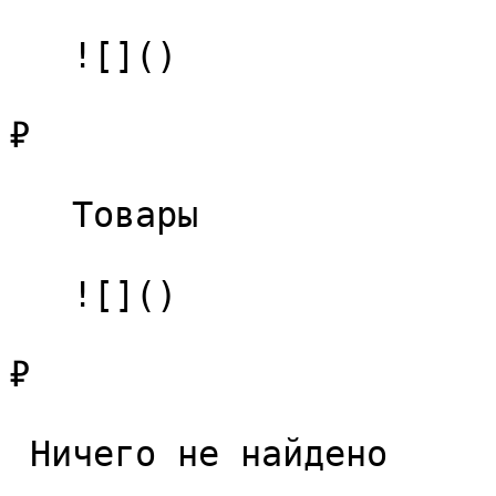
   ![]()

₽

   Товары 

   ![]()

₽

 Ничего не найдено 
