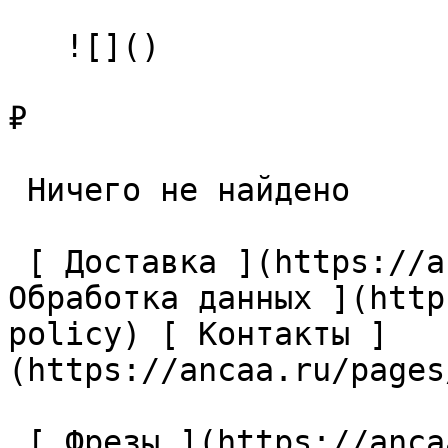
   ![]()

₽

 Ничего не найдено 

 [ Доставка ](https://ancaa.ru/pages/dostavka) [ 
Обработка данных ](http
policy) [ Контакты ]
(https://ancaa.ru/pages
 [ Фрезы ](https://ancaa.ru/ctg/69c9bfab7b/frezy) 