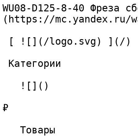
WU08-D125-8-40 Фреза сб
(https://mc.yandex.ru/w
 [ ![](/logo.svg) ](/) 

 Категории 

   ![]()

₽

   Товары 
