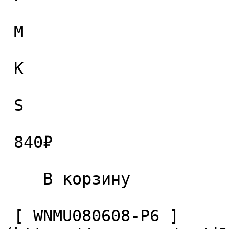
 M

 K

 S

 840₽ 

    В корзину   

 [ WNMU080608-P6 ]