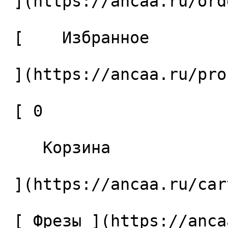
 ](https://ancaa.ru/orders) 

 [    Избранное 

 ](https://ancaa.ru/profile/favorites) 

 [ 0 

    Корзина 

 ](https://ancaa.ru/cart)

 [ Фрезы ](https://ancaa.ru/ctg/69c9bfab7b/frezy) 