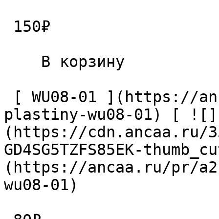
 150₽ 

    В корзину   

 [ WU08-01 ](https://ancaa.ru/pr/a2ce151661/vint-
plastiny-wu08-01) [ ![]
(https://cdn.ancaa.ru/3
GD4SG5TZFS85EK-thumb_cu
(https://ancaa.ru/pr/a2
wu08-01) 
