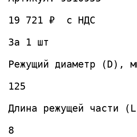
 19 721 ₽  с НДС  

 За 1 шт 

 Режущий диаметр (D), мм. 

 125 

 Длина режущей части (L1), мм. 

 8 
