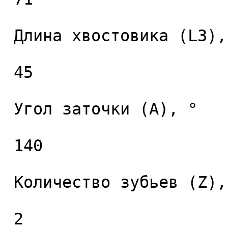
 Длина хвостовика (L3), мм. 

 45 

 Угол заточки (A), ° 

 140 

 Количество зубьев (Z), шт. 

 2 
