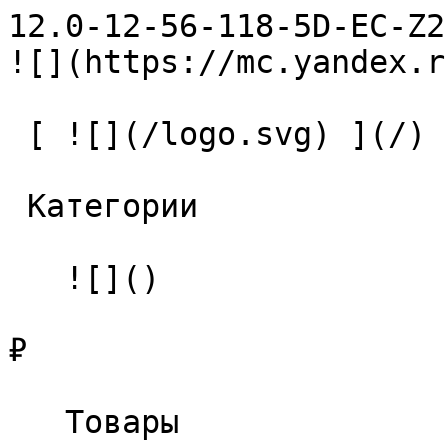
12.0-12-56-118-5D-EC-Z2-U9 С
![](https://mc.yandex.r
 [ ![](/logo.svg) ](/) 

 Категории 

   ![]()

₽

   Товары 
