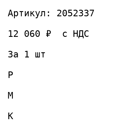
 Артикул: 2052337 

 12 060 ₽  с НДС  

 За 1 шт 

 P

 M

 K
