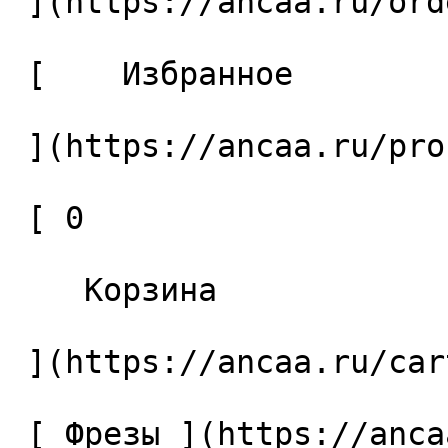
 ](https://ancaa.ru/orders) 

 [    Избранное 

 ](https://ancaa.ru/profile/favorites) 

 [ 0 

    Корзина 

 ](https://ancaa.ru/cart)

 [ Фрезы ](https://ancaa.ru/ctg/69c9bfab7b/frezy) 