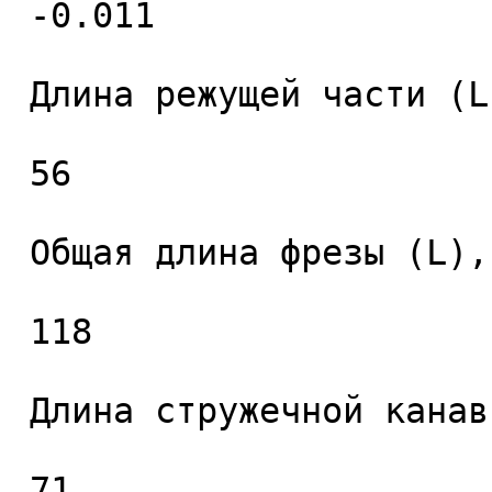
 -0.011 

 Длина режущей части (L1), мм. 

 56 

 Общая длина фрезы (L), мм. 

 118 

 Длина стружечной канавки (L2), мм. 

 71 
