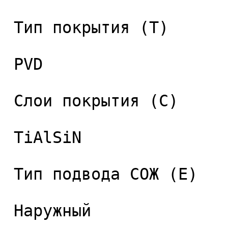
 Тип покрытия (T) 

 PVD 

 Слои покрытия (C) 

 TiAlSiN 

 Тип подвода СОЖ (E) 

 Наружный 
