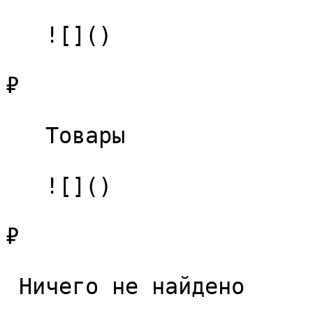
   ![]()

₽

   Товары 

   ![]()

₽

 Ничего не найдено 
