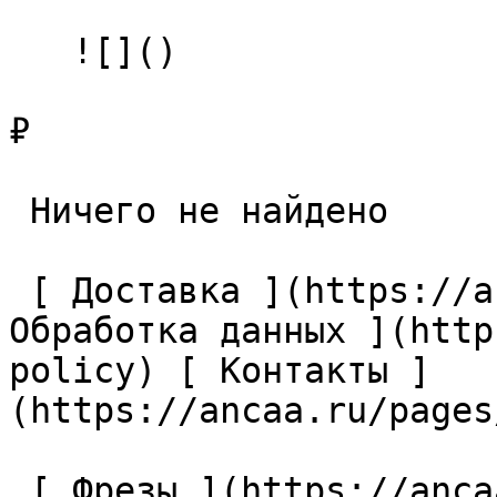
   ![]()

₽

 Ничего не найдено 

 [ Доставка ](https://ancaa.ru/pages/dostavka) [ 
Обработка данных ](http
policy) [ Контакты ]
(https://ancaa.ru/pages
 [ Фрезы ](https://ancaa.ru/ctg/69c9bfab7b/frezy) 