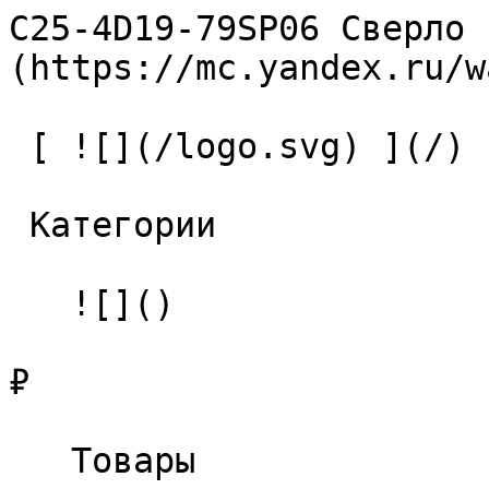
C25-4D19-79SP06 Сверло 
(https://mc.yandex.ru/w
 [ ![](/logo.svg) ](/) 

 Категории 

   ![]()

₽

   Товары 
