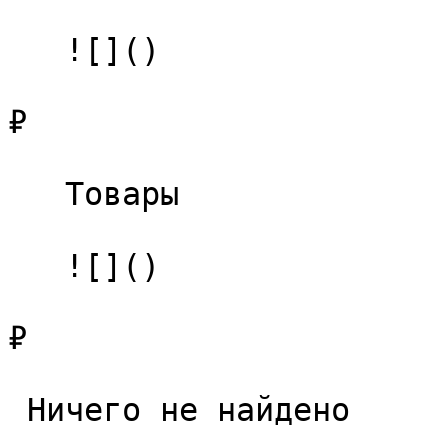
   ![]()

₽

   Товары 

   ![]()

₽

 Ничего не найдено 
