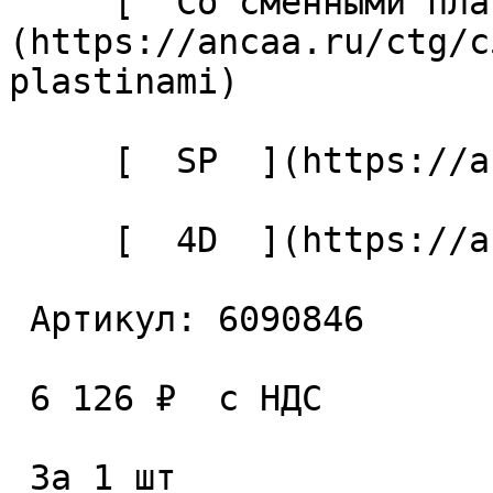
     [  Со сменными пластинами  ]
(https://ancaa.ru/ctg/c
plastinami) 

     [  SP  ](https://ancaa.ru/ctg/c3f3d4ae6e/sp) 

     [  4D  ](https://ancaa.ru/ctg/95428b713a/4d) 

 Артикул: 6090846 

 6 126 ₽  с НДС  

 За 1 шт 
