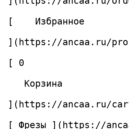
 ](https://ancaa.ru/orders) 

 [    Избранное 

 ](https://ancaa.ru/profile/favorites) 

 [ 0 

    Корзина 

 ](https://ancaa.ru/cart)

 [ Фрезы ](https://ancaa.ru/ctg/69c9bfab7b/frezy) 