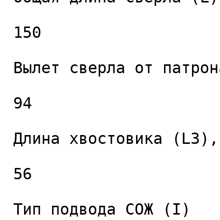
 150 

 Вылет сверла от патрона (L2), мм. 

 94 

 Длина хвостовика (L3), мм. 

 56 

 Тип подвода СОЖ (I) 
