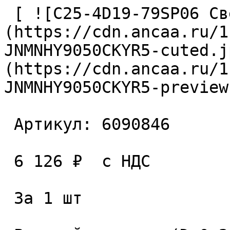
 [ ![C25-4D19-79SP06 Сверло сборное]
(https://cdn.ancaa.ru/1
JNMNHY9050CKYR5-cuted.j
(https://cdn.ancaa.ru/1
JNMNHY9050CKYR5-preview
 Артикул: 6090846 

 6 126 ₽  с НДС  

 За 1 шт 
