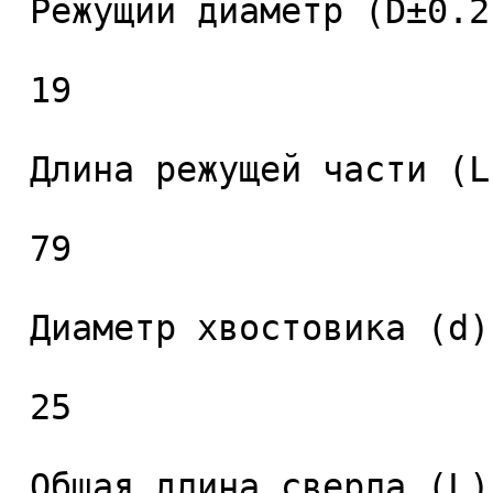
 Режущий диаметр (D±0.2), мм. 

 19 

 Длина режущей части (L1), мм. 

 79 

 Диаметр хвостовика (d), мм. 

 25 

 Общая длина сверла (L), мм. 
