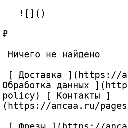
   ![]()

₽

 Ничего не найдено 

 [ Доставка ](https://ancaa.ru/pages/dostavka) [ 
Обработка данных ](http
policy) [ Контакты ]
(https://ancaa.ru/pages
 [ Фрезы ](https://ancaa.ru/ctg/69c9bfab7b/frezy) 