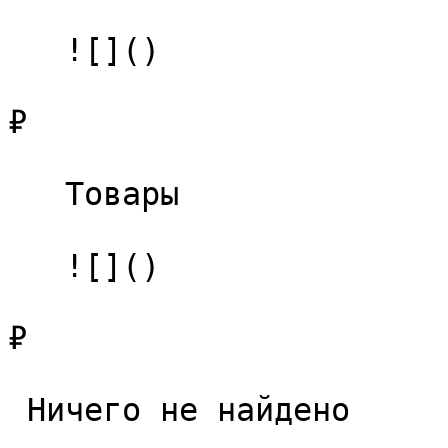
   ![]()

₽

   Товары 

   ![]()

₽

 Ничего не найдено 
