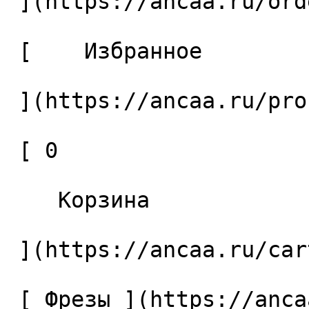
 ](https://ancaa.ru/orders) 

 [    Избранное 

 ](https://ancaa.ru/profile/favorites) 

 [ 0 

    Корзина 

 ](https://ancaa.ru/cart)

 [ Фрезы ](https://ancaa.ru/ctg/69c9bfab7b/frezy) 