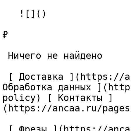
   ![]()

₽

 Ничего не найдено 

 [ Доставка ](https://ancaa.ru/pages/dostavka) [ 
Обработка данных ](http
policy) [ Контакты ]
(https://ancaa.ru/pages
 [ Фрезы ](https://ancaa.ru/ctg/69c9bfab7b/frezy) 