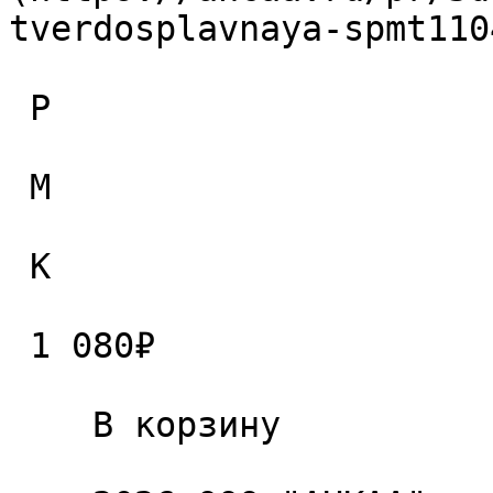
tverdosplavnaya-spmt110
 P

 M

 K

 1 080₽ 

    В корзину   
