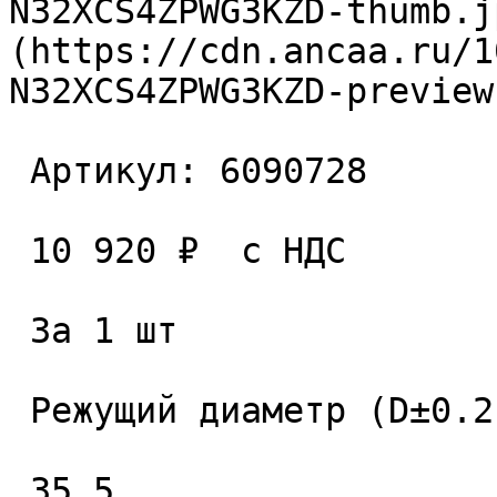
N32XCS4ZPWG3KZD-thumb.j
(https://cdn.ancaa.ru/1
N32XCS4ZPWG3KZD-preview
 Артикул: 6090728 

 10 920 ₽  с НДС  

 За 1 шт 

 Режущий диаметр (D±0.2), мм. 

 35.5 
