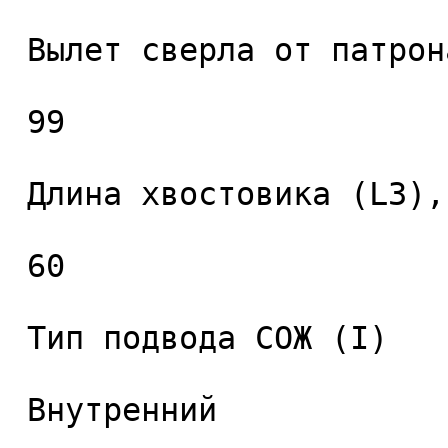
 Вылет сверла от патрона (L2), мм. 

 99 

 Длина хвостовика (L3), мм. 

 60 

 Тип подвода СОЖ (I) 

 Внутренний 
