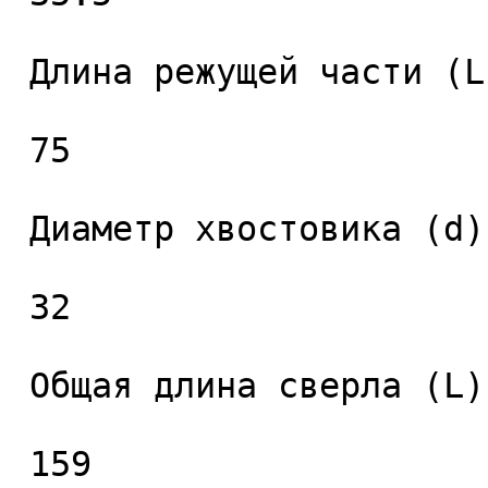
 Длина режущей части (L1), мм. 

 75 

 Диаметр хвостовика (d), мм. 

 32 

 Общая длина сверла (L), мм. 

 159 
