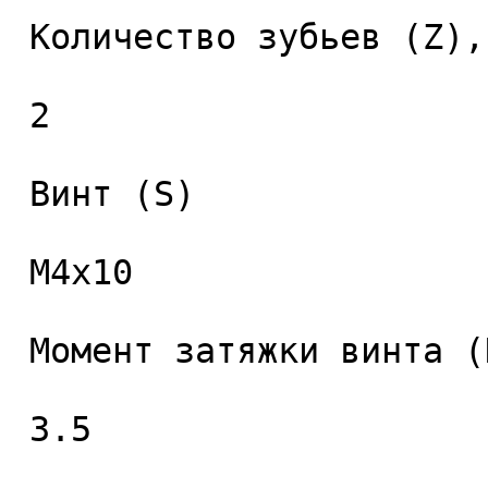
 Количество зубьев (Z), шт. 

 2 

 Винт (S) 

 M4x10 

 Момент затяжки винта (Nm) 

 3.5 
