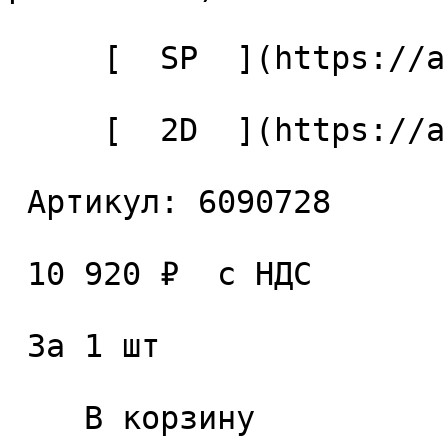
     [  SP  ](https://ancaa.ru/ctg/c3f3d4ae6e/sp) 

     [  2D  ](https://ancaa.ru/ctg/2b2930b1d9/2d) 

 Артикул: 6090728 

 10 920 ₽  с НДС  

 За 1 шт 

    В корзину   
