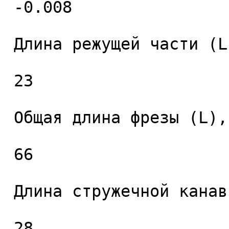
 -0.008 

 Длина режущей части (L1), мм. 

 23 

 Общая длина фрезы (L), мм. 

 66 

 Длина стружечной канавки (L2), мм. 

 28 
