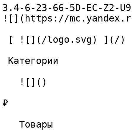
3.4-6-23-66-5D-EC-Z2-U9 Сверл
![](https://mc.yandex.r
 [ ![](/logo.svg) ](/) 

 Категории 

   ![]()

₽

   Товары 
