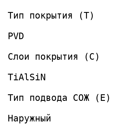
 Тип покрытия (T) 

 PVD 

 Слои покрытия (C) 

 TiAlSiN 

 Тип подвода СОЖ (E) 

 Наружный 
