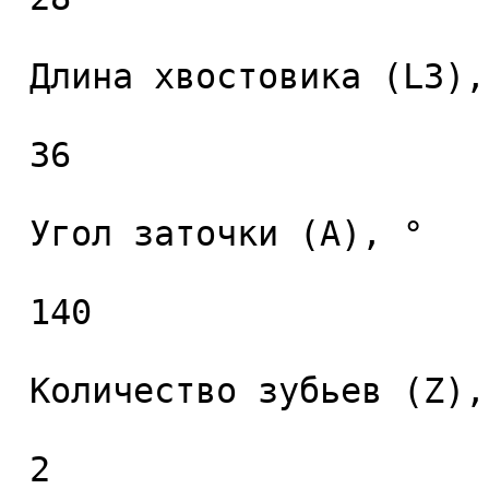
 Длина хвостовика (L3), мм. 

 36 

 Угол заточки (A), ° 

 140 

 Количество зубьев (Z), шт. 

 2 
