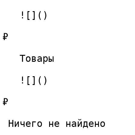
   ![]()

₽

   Товары 

   ![]()

₽

 Ничего не найдено 
