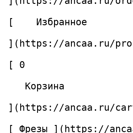
 ](https://ancaa.ru/orders) 

 [    Избранное 

 ](https://ancaa.ru/profile/favorites) 

 [ 0 

    Корзина 

 ](https://ancaa.ru/cart)

 [ Фрезы ](https://ancaa.ru/ctg/69c9bfab7b/frezy) 