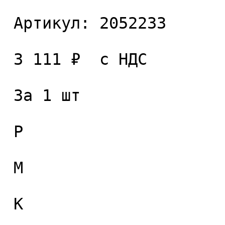
 Артикул: 2052233 

 3 111 ₽  с НДС  

 За 1 шт 

 P

 M

 K
