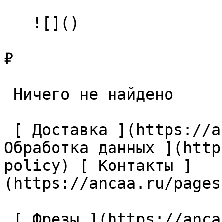
   ![]()

₽

 Ничего не найдено 

 [ Доставка ](https://ancaa.ru/pages/dostavka) [ 
Обработка данных ](http
policy) [ Контакты ]
(https://ancaa.ru/pages
 [ Фрезы ](https://ancaa.ru/ctg/69c9bfab7b/frezy) 