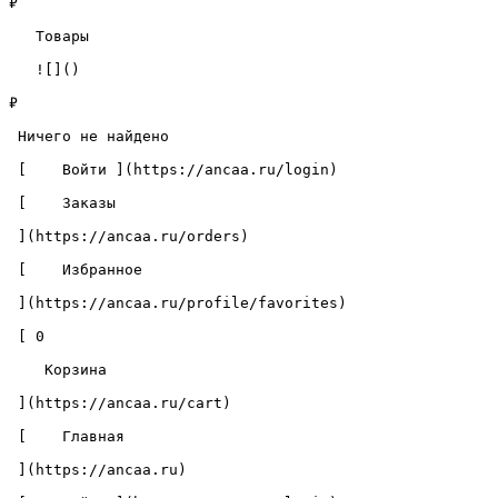
₽

   Товары 

   ![]()

₽

 Ничего не найдено 

 [    Войти ](https://ancaa.ru/login) 

 [    Заказы 

 ](https://ancaa.ru/orders) 

 [    Избранное 

 ](https://ancaa.ru/profile/favorites) 

 [ 0 

    Корзина 

 ](https://ancaa.ru/cart)

 [    Главная 

 ](https://ancaa.ru) 
