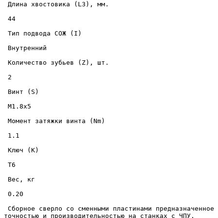
 Длина хвостовика (L3), мм. 

 44 

 Тип подвода СОЖ (I) 

 Внутренний 

 Количество зубьев (Z), шт. 

 2 

 Винт (S) 

 M1.8x5 

 Момент затяжки винта (Nm) 

 1.1 

 Ключ (K) 

 T6 

 Вес, кг 

 0.20 

 Сборное сверло со сменными пластинами предназначенное для скоростного сверления отверстий диаметром 14 мм., на глубину до 59 мм., в металлических изделиях с высокой 
точностью и производительностью на станках с ЧПУ. 
