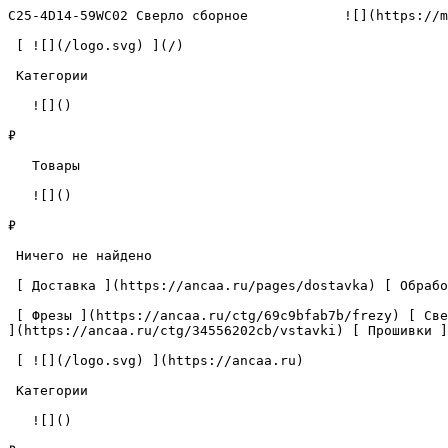
C25-4D14-59WC02 Сверло сборное            ![](https://m
 [ ![](/logo.svg) ](/) 

 Категории 

   ![]()

₽

   Товары 

   ![]()

₽

 Ничего не найдено 

 [ Доставка ](https://ancaa.ru/pages/dostavka) [ Обработка данных ](https://ancaa.ru/pages/privacy-policy) [ Контакты ](https://ancaa.ru/pages/contacts) 

 [ Фрезы ](https://ancaa.ru/ctg/69c9bfab7b/frezy) [ Сверла ](https://ancaa.ru/ctg/18f1b6fb02/sverla) [ Пластины ](https://ancaa.ru/ctg/e0f1419f29/plastiny) [ Вставки 
](https://ancaa.ru/ctg/34556202cb/vstavki) [ Прошивки ]
 [ ![](/logo.svg) ](https://ancaa.ru) 

 Категории 

   ![]()
