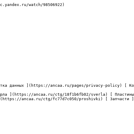
c.yandex.ru/watch/98506922)

(https://ancaa.ru/ctg/fc77d7c050/proshivki) [ Запчасти ]