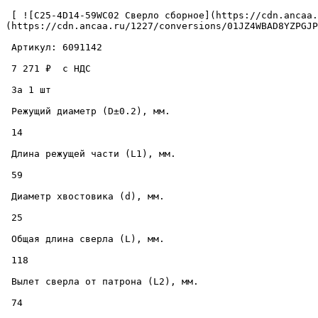
 [ ![C25-4D14-59WC02 Сверло сборное](https://cdn.ancaa.ru/1227/conversions/01JZ4WBAD8YZPGJPD67B6WEG9H-cuted.jpg) ]
(https://cdn.ancaa.ru/1227/conversions/01JZ4WBAD8YZPGJP
 Артикул: 6091142 

 7 271 ₽  с НДС  

 За 1 шт 

 Режущий диаметр (D±0.2), мм. 

 14 

 Длина режущей части (L1), мм. 

 59 

 Диаметр хвостовика (d), мм. 

 25 

 Общая длина сверла (L), мм. 

 118 

 Вылет сверла от патрона (L2), мм. 

 74 
