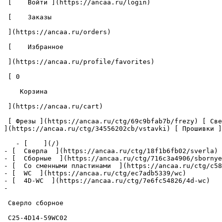
 [    Войти ](https://ancaa.ru/login) 

 [    Заказы 

 ](https://ancaa.ru/orders) 

 [    Избранное 

 ](https://ancaa.ru/profile/favorites) 

 [ 0 

    Корзина 

 ](https://ancaa.ru/cart)

 [ Фрезы ](https://ancaa.ru/ctg/69c9bfab7b/frezy) [ Сверла ](https://ancaa.ru/ctg/18f1b6fb02/sverla) [ Пластины ](https://ancaa.ru/ctg/e0f1419f29/plastiny) [ Вставки 
](https://ancaa.ru/ctg/34556202cb/vstavki) [ Прошивки ]
   - [    ](/)

- [  Сверла  ](https://ancaa.ru/ctg/18f1b6fb02/sverla)

- [  Сборные  ](https://ancaa.ru/ctg/716c3a4906/sbornye
- [  Со сменными пластинами  ](https://ancaa.ru/ctg/c58
- [  WC  ](https://ancaa.ru/ctg/ec7adb5339/wc)

- [  4D-WC  ](https://ancaa.ru/ctg/7e6fc54826/4d-wc)

- 

 Сверло сборное 

 C25-4D14-59WC02 
