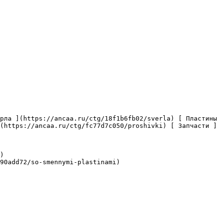
(https://ancaa.ru/ctg/fc77d7c050/proshivki) [ Запчасти ]
)

90add72/so-smennymi-plastinami)
