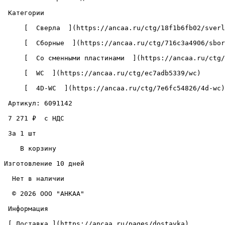
 Категории 

     [  Сверла  ](https://ancaa.ru/ctg/18f1b6fb02/sverla) 

     [  Сборные  ](https://ancaa.ru/ctg/716c3a4906/sbornye) 

     [  Со сменными пластинами  ](https://ancaa.ru/ctg/c5890add72/so-smennymi-plastinami) 

     [  WC  ](https://ancaa.ru/ctg/ec7adb5339/wc) 

     [  4D-WC  ](https://ancaa.ru/ctg/7e6fc54826/4d-wc) 

 Артикул: 6091142 

 7 271 ₽  с НДС  

 За 1 шт 

    В корзину   

Изготовление 10 дней

  Нет в наличии 

  © 2026 ООО "АНКАА" 

 Информация 

 [ Доставка ](https://ancaa.ru/pages/dostavka) 
