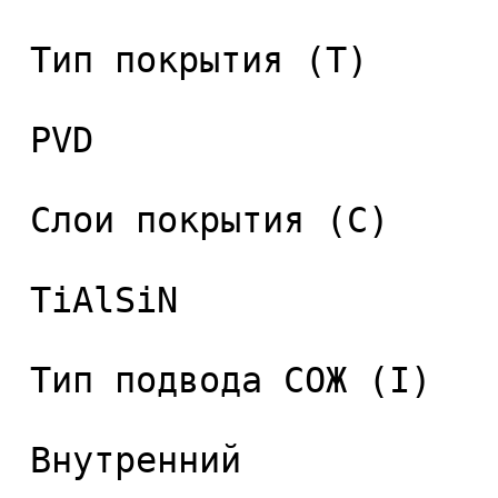
 Тип покрытия (T) 

 PVD 

 Слои покрытия (C) 

 TiAlSiN 

 Тип подвода СОЖ (I) 

 Внутренний 
