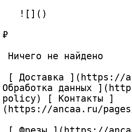
   ![]()

₽

 Ничего не найдено 

 [ Доставка ](https://ancaa.ru/pages/dostavka) [ 
Обработка данных ](http
policy) [ Контакты ]
(https://ancaa.ru/pages
 [ Фрезы ](https://ancaa.ru/ctg/69c9bfab7b/frezy) 