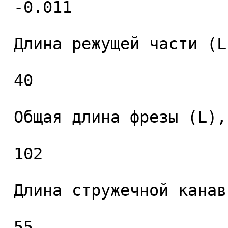
 -0.011 

 Длина режущей части (L1), мм. 

 40 

 Общая длина фрезы (L), мм. 

 102 

 Длина стружечной канавки (L2), мм. 

 55 
