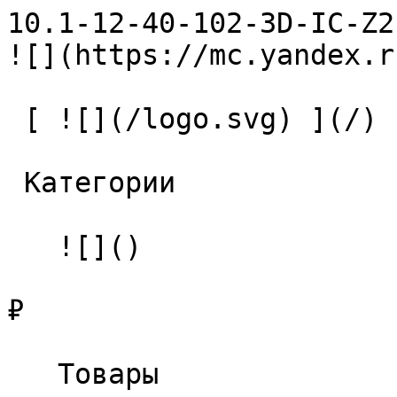
10.1-12-40-102-3D-IC-Z2-U9 С
![](https://mc.yandex.r
 [ ![](/logo.svg) ](/) 

 Категории 

   ![]()

₽

   Товары 
