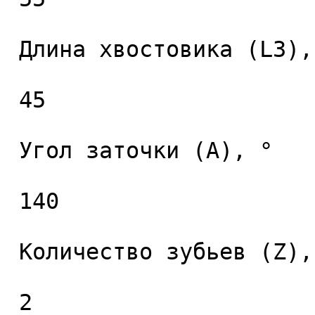
 Длина хвостовика (L3), мм. 

 45 

 Угол заточки (A), ° 

 140 

 Количество зубьев (Z), шт. 

 2 
