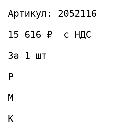
 Артикул: 2052116 

 15 616 ₽  с НДС  

 За 1 шт 

 P

 M

 K
