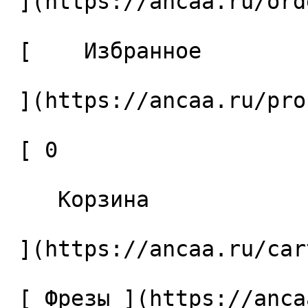
 ](https://ancaa.ru/orders) 

 [    Избранное 

 ](https://ancaa.ru/profile/favorites) 

 [ 0 

    Корзина 

 ](https://ancaa.ru/cart)

 [ Фрезы ](https://ancaa.ru/ctg/69c9bfab7b/frezy) 