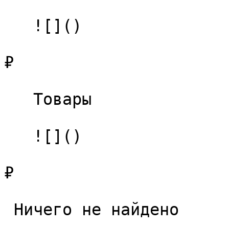
   ![]()

₽

   Товары 

   ![]()

₽

 Ничего не найдено 
