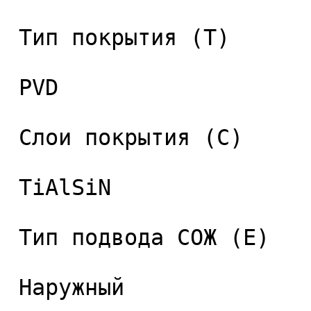
 Тип покрытия (T) 

 PVD 

 Слои покрытия (C) 

 TiAlSiN 

 Тип подвода СОЖ (E) 

 Наружный 
