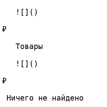
   ![]()

₽

   Товары 

   ![]()

₽

 Ничего не найдено 
