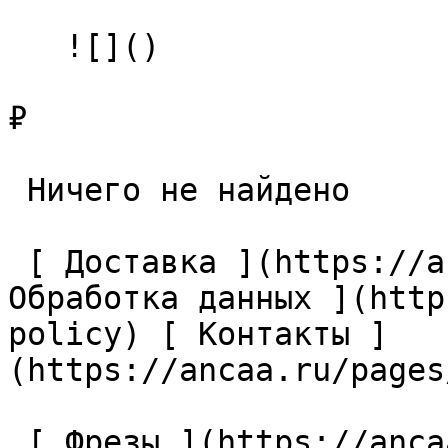
   ![]()

₽

 Ничего не найдено 

 [ Доставка ](https://ancaa.ru/pages/dostavka) [ 
Обработка данных ](http
policy) [ Контакты ]
(https://ancaa.ru/pages
 [ Фрезы ](https://ancaa.ru/ctg/69c9bfab7b/frezy) 