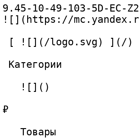
9.45-10-49-103-5D-EC-Z2-U9 С
![](https://mc.yandex.r
 [ ![](/logo.svg) ](/) 

 Категории 

   ![]()

₽

   Товары 
