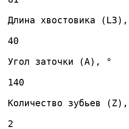
 Длина хвостовика (L3), мм. 

 40 

 Угол заточки (A), ° 

 140 

 Количество зубьев (Z), шт. 

 2 
