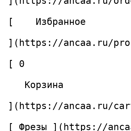
 ](https://ancaa.ru/orders) 

 [    Избранное 

 ](https://ancaa.ru/profile/favorites) 

 [ 0 

    Корзина 

 ](https://ancaa.ru/cart)

 [ Фрезы ](https://ancaa.ru/ctg/69c9bfab7b/frezy) 