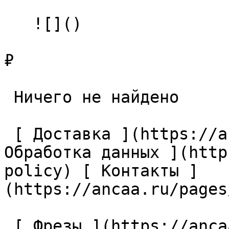
   ![]()

₽

 Ничего не найдено 

 [ Доставка ](https://ancaa.ru/pages/dostavka) [ 
Обработка данных ](http
policy) [ Контакты ]
(https://ancaa.ru/pages
 [ Фрезы ](https://ancaa.ru/ctg/69c9bfab7b/frezy) 