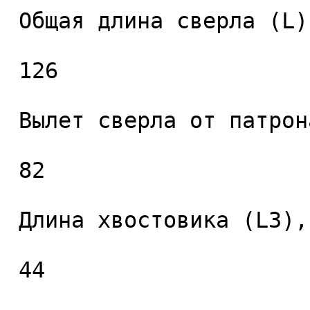
 Общая длина сверла (L), мм. 

 126 

 Вылет сверла от патрона (L2), мм. 

 82 

 Длина хвостовика (L3), мм. 

 44 
