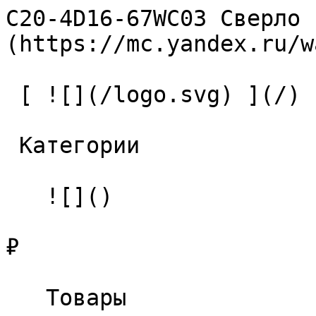
C20-4D16-67WC03 Сверло 
(https://mc.yandex.ru/w
 [ ![](/logo.svg) ](/) 

 Категории 

   ![]()

₽

   Товары 
