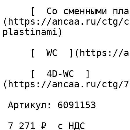
     [  Со сменными пластинами  ]
(https://ancaa.ru/ctg/c
plastinami) 

     [  WC  ](https://ancaa.ru/ctg/ec7adb5339/wc) 

     [  4D-WC  ]
(https://ancaa.ru/ctg/7
 Артикул: 6091153 

 7 271 ₽  с НДС  
