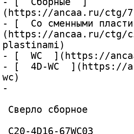
- [  Сборные  ]
(https://ancaa.ru/ctg/7
- [  Со сменными пласти
(https://ancaa.ru/ctg/c
plastinami)

- [  WC  ](https://anca
- [  4D-WC  ](https://a
wc)

- 

 Сверло сборное 

 C20-4D16-67WC03 
