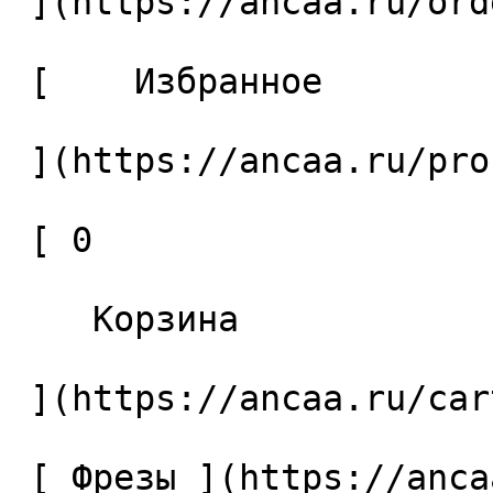
 ](https://ancaa.ru/orders) 

 [    Избранное 

 ](https://ancaa.ru/profile/favorites) 

 [ 0 

    Корзина 

 ](https://ancaa.ru/cart)

 [ Фрезы ](https://ancaa.ru/ctg/69c9bfab7b/frezy) 