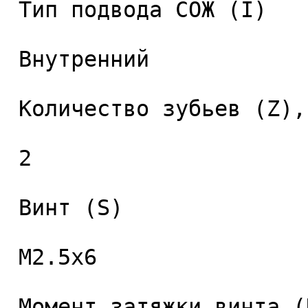
 Тип подвода СОЖ (I) 

 Внутренний 

 Количество зубьев (Z), шт. 

 2 

 Винт (S) 

 M2.5x6 

 Момент затяжки винта (Nm) 
