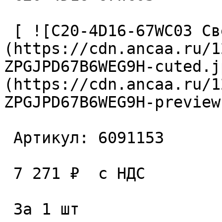
 [ ![C20-4D16-67WC03 Сверло сборное]
(https://cdn.ancaa.ru/1
ZPGJPD67B6WEG9H-cuted.j
(https://cdn.ancaa.ru/1
ZPGJPD67B6WEG9H-preview
 Артикул: 6091153 

 7 271 ₽  с НДС  

 За 1 шт 
