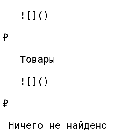
   ![]()

₽

   Товары 

   ![]()

₽

 Ничего не найдено 
