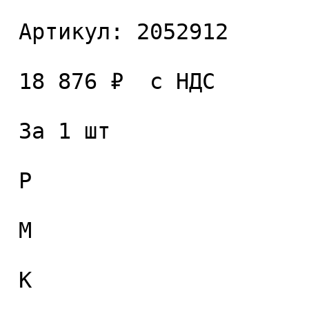
 Артикул: 2052912 

 18 876 ₽  с НДС  

 За 1 шт 

 P

 M

 K
