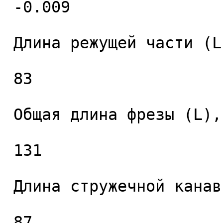
 -0.009 

 Длина режущей части (L1), мм. 

 83 

 Общая длина фрезы (L), мм. 

 131 

 Длина стружечной канавки (L2), мм. 

 87 
