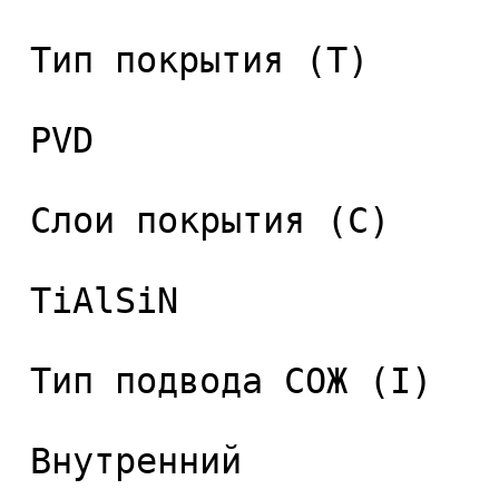
 Тип покрытия (T) 

 PVD 

 Слои покрытия (C) 

 TiAlSiN 

 Тип подвода СОЖ (I) 

 Внутренний 
