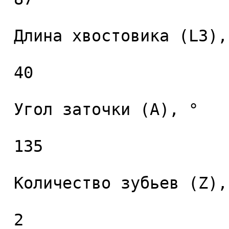
 Длина хвостовика (L3), мм. 

 40 

 Угол заточки (A), ° 

 135 

 Количество зубьев (Z), шт. 

 2 
