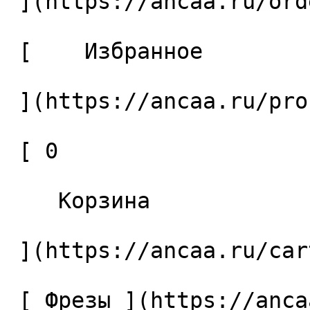
 ](https://ancaa.ru/orders) 

 [    Избранное 

 ](https://ancaa.ru/profile/favorites) 

 [ 0 

    Корзина 

 ](https://ancaa.ru/cart)

 [ Фрезы ](https://ancaa.ru/ctg/69c9bfab7b/frezy) 