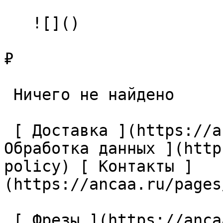
   ![]()

₽

 Ничего не найдено 

 [ Доставка ](https://ancaa.ru/pages/dostavka) [ 
Обработка данных ](http
policy) [ Контакты ]
(https://ancaa.ru/pages
 [ Фрезы ](https://ancaa.ru/ctg/69c9bfab7b/frezy) 