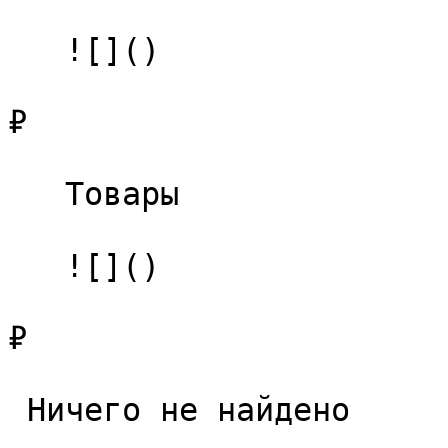
   ![]()

₽

   Товары 

   ![]()

₽

 Ничего не найдено 
