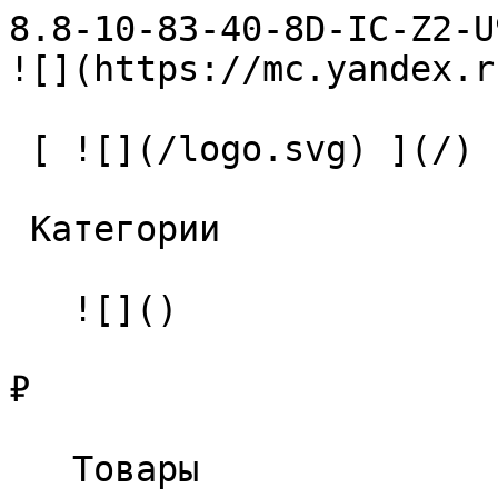
8.8-10-83-40-8D-IC-Z2-U9 Свер
![](https://mc.yandex.r
 [ ![](/logo.svg) ](/) 

 Категории 

   ![]()

₽

   Товары 
