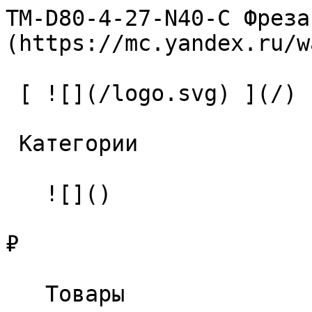
TM-D80-4-27-N40-C Фреза
(https://mc.yandex.ru/w
 [ ![](/logo.svg) ](/) 

 Категории 

   ![]()

₽

   Товары 
