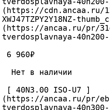
tverdosplavnaya-40n200-
(https://cdn.ancaa.ru/1
XWJ47TZPY2Y18NZ-thumb_c
(https://ancaa.ru/pr/31
tverdosplavnaya-40n200-
 6 960₽ 

  Нет в наличии 

 [ 40N3.00 ISO-U7 ]
(https://ancaa.ru/pr/eb
tverdosplavnaya-40n300-