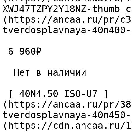
XWJ47TZPY2Y18NZ-thumb_c
(https://ancaa.ru/pr/c3
tverdosplavnaya-40n400-
 6 960₽ 

  Нет в наличии 

 [ 40N4.50 ISO-U7 ]
(https://ancaa.ru/pr/38
tverdosplavnaya-40n450-
(https://cdn.ancaa.ru/1