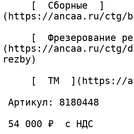
     [  Сборные  ]
(https://ancaa.ru/ctg/b
     [  Фрезерование резьбы  ]
(https://ancaa.ru/ctg/d
rezby) 

     [  TM  ](https://ancaa.ru/ctg/15426f2ef8/tm) 

 Артикул: 8180448 

 54 000 ₽  с НДС  
