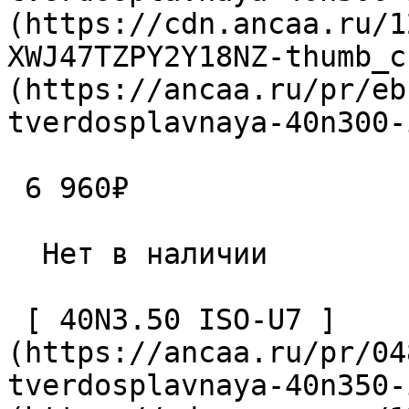
(https://cdn.ancaa.ru/1
XWJ47TZPY2Y18NZ-thumb_c
(https://ancaa.ru/pr/eb
tverdosplavnaya-40n300-
 6 960₽ 

  Нет в наличии 

 [ 40N3.50 ISO-U7 ]
(https://ancaa.ru/pr/04
tverdosplavnaya-40n350-