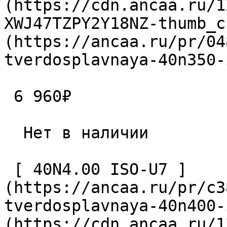
(https://cdn.ancaa.ru/1
XWJ47TZPY2Y18NZ-thumb_c
(https://ancaa.ru/pr/04
tverdosplavnaya-40n350-
 6 960₽ 

  Нет в наличии 

 [ 40N4.00 ISO-U7 ]
(https://ancaa.ru/pr/c3
tverdosplavnaya-40n400-
(https://cdn.ancaa.ru/1