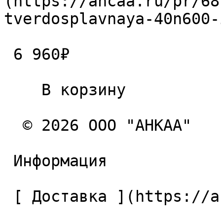
(https://ancaa.ru/pr/68
tverdosplavnaya-40n600-
 6 960₽ 

    В корзину   

  © 2026 ООО "АНКАА" 

 Информация 

 [ Доставка ](https://ancaa.ru/pages/dostavka) 
