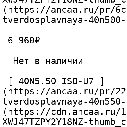
(https://ancaa.ru/pr/6c
tverdosplavnaya-40n500-
 6 960₽ 

  Нет в наличии 

 [ 40N5.50 ISO-U7 ]
(https://ancaa.ru/pr/22
tverdosplavnaya-40n550-
(https://cdn.ancaa.ru/1
XWJ47TZPY2Y18NZ-thumb_c