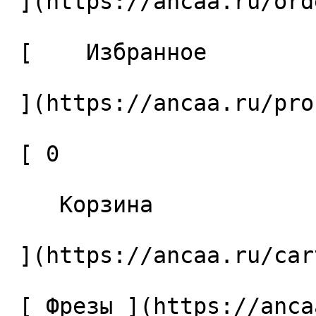
 ](https://ancaa.ru/orders) 

 [    Избранное 

 ](https://ancaa.ru/profile/favorites) 

 [ 0 

    Корзина 

 ](https://ancaa.ru/cart)

 [ Фрезы ](https://ancaa.ru/ctg/69c9bfab7b/frezy) 