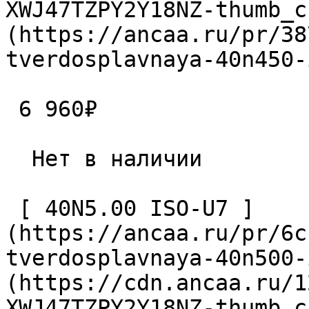
XWJ47TZPY2Y18NZ-thumb_c
(https://ancaa.ru/pr/38
tverdosplavnaya-40n450-
 6 960₽ 

  Нет в наличии 

 [ 40N5.00 ISO-U7 ]
(https://ancaa.ru/pr/6c
tverdosplavnaya-40n500-
(https://cdn.ancaa.ru/1
XWJ47TZPY2Y18NZ-thumb_c