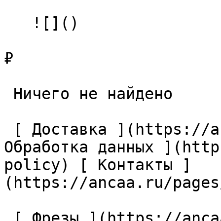
   ![]()

₽

 Ничего не найдено 

 [ Доставка ](https://ancaa.ru/pages/dostavka) [ 
Обработка данных ](http
policy) [ Контакты ]
(https://ancaa.ru/pages
 [ Фрезы ](https://ancaa.ru/ctg/69c9bfab7b/frezy) 