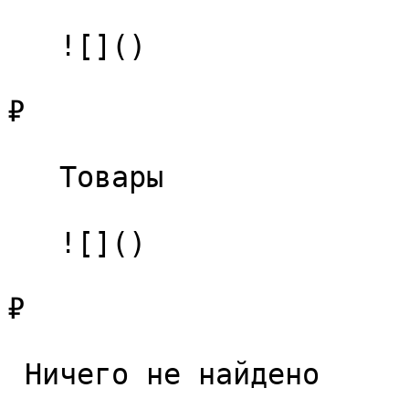
   ![]()

₽

   Товары 

   ![]()

₽

 Ничего не найдено 
