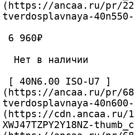
(https://ancaa.ru/pr/22
tverdosplavnaya-40n550-
 6 960₽ 

  Нет в наличии 

 [ 40N6.00 ISO-U7 ]
(https://ancaa.ru/pr/68
tverdosplavnaya-40n600-
(https://cdn.ancaa.ru/1
XWJ47TZPY2Y18NZ-thumb_c