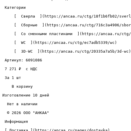
 Категории 

     [  Сверла  ](https://ancaa.ru/ctg/18f1b6fb02/sverla) 

     [  Сборные  ](https://ancaa.ru/ctg/716c3a4906/sbornye) 

     [  Со сменными пластинами  ](https://ancaa.ru/ctg/c5890add72/so-smennymi-plastinami) 

     [  WC  ](https://ancaa.ru/ctg/ec7adb5339/wc) 

     [  3D-WC  ](https://ancaa.ru/ctg/20335a7a5b/3d-wc) 

 Артикул: 6091086 

 7 271 ₽  с НДС  

 За 1 шт 

    В корзину   

Изготовление 10 дней

  Нет в наличии 

  © 2026 ООО "АНКАА" 

 Информация 

 [ Доставка ](https://ancaa.ru/pages/dostavka) 
