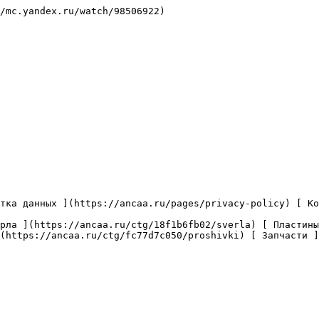
/mc.yandex.ru/watch/98506922)

(https://ancaa.ru/ctg/fc77d7c050/proshivki) [ Запчасти ]