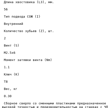
 Длина хвостовика (L3), мм. 

 56 

 Тип подвода СОЖ (I) 

 Внутренний 

 Количество зубьев (Z), шт. 

 2 

 Винт (S) 

 M2.5x6 

 Момент затяжки винта (Nm) 

 1.1 

 Ключ (K) 

 T8 

 Вес, кг 

 0.30 

 Сборное сверло со сменными пластинами предназначенное для скоростного сверления отверстий диаметром 19.5 мм., на глубину до 62 мм., в металлических изделиях с 
высокой точностью и производительностью на станках с ЧП