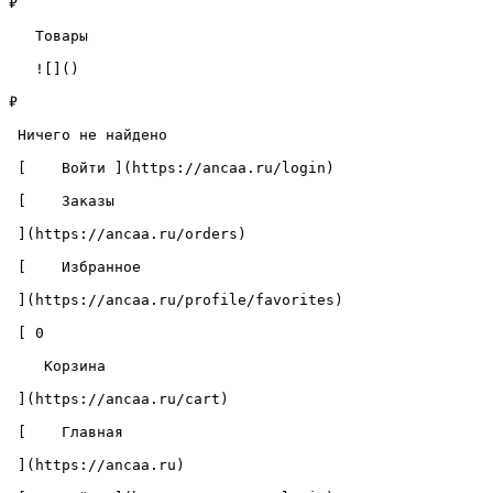
₽

   Товары 

   ![]()

₽

 Ничего не найдено 

 [    Войти ](https://ancaa.ru/login) 

 [    Заказы 

 ](https://ancaa.ru/orders) 

 [    Избранное 

 ](https://ancaa.ru/profile/favorites) 

 [ 0 

    Корзина 

 ](https://ancaa.ru/cart)

 [    Главная 

 ](https://ancaa.ru) 
