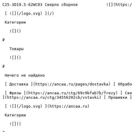
C25-3D19.5-62WC03 Сверло сборное            ![](https:/
 [ ![](/logo.svg) ](/) 

 Категории 

   ![]()

₽

   Товары 

   ![]()

₽

 Ничего не найдено 

 [ Доставка ](https://ancaa.ru/pages/dostavka) [ Обработка данных ](https://ancaa.ru/pages/privacy-policy) [ Контакты ](https://ancaa.ru/pages/contacts) 

 [ Фрезы ](https://ancaa.ru/ctg/69c9bfab7b/frezy) [ Сверла ](https://ancaa.ru/ctg/18f1b6fb02/sverla) [ Пластины ](https://ancaa.ru/ctg/e0f1419f29/plastiny) [ Вставки 
](https://ancaa.ru/ctg/34556202cb/vstavki) [ Прошивки ]
 [ ![](/logo.svg) ](https://ancaa.ru) 

 Категории 

   ![]()
