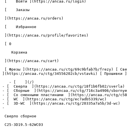
 [    Войти ](https://ancaa.ru/login) 

 [    Заказы 

 ](https://ancaa.ru/orders) 

 [    Избранное 

 ](https://ancaa.ru/profile/favorites) 

 [ 0 

    Корзина 

 ](https://ancaa.ru/cart)

 [ Фрезы ](https://ancaa.ru/ctg/69c9bfab7b/frezy) [ Сверла ](https://ancaa.ru/ctg/18f1b6fb02/sverla) [ Пластины ](https://ancaa.ru/ctg/e0f1419f29/plastiny) [ Вставки 
](https://ancaa.ru/ctg/34556202cb/vstavki) [ Прошивки ]
   - [    ](/)

- [  Сверла  ](https://ancaa.ru/ctg/18f1b6fb02/sverla)

- [  Сборные  ](https://ancaa.ru/ctg/716c3a4906/sbornye
- [  Со сменными пластинами  ](https://ancaa.ru/ctg/c58
- [  WC  ](https://ancaa.ru/ctg/ec7adb5339/wc)

- [  3D-WC  ](https://ancaa.ru/ctg/20335a7a5b/3d-wc)

- 

 Сверло сборное 

 C25-3D19.5-62WC03 
