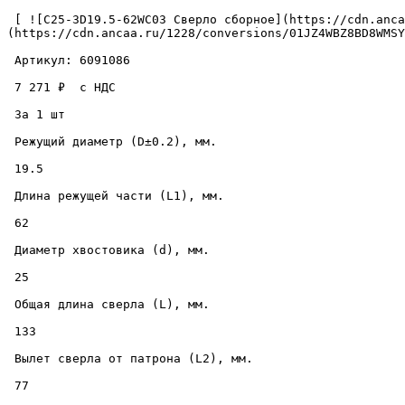
 [ ![C25-3D19.5-62WC03 Сверло сборное](https://cdn.ancaa.ru/1228/conversions/01JZ4WBZ8BD8WMSYFTPNH25DJ6-cuted.jpg) ]
(https://cdn.ancaa.ru/1228/conversions/01JZ4WBZ8BD8WMSY
 Артикул: 6091086 

 7 271 ₽  с НДС  

 За 1 шт 

 Режущий диаметр (D±0.2), мм. 

 19.5 

 Длина режущей части (L1), мм. 

 62 

 Диаметр хвостовика (d), мм. 

 25 

 Общая длина сверла (L), мм. 

 133 

 Вылет сверла от патрона (L2), мм. 

 77 
