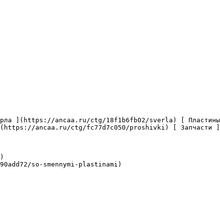
(https://ancaa.ru/ctg/fc77d7c050/proshivki) [ Запчасти ]
)

90add72/so-smennymi-plastinami)
