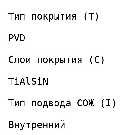
 Тип покрытия (T) 

 PVD 

 Слои покрытия (C) 

 TiAlSiN 

 Тип подвода СОЖ (I) 

 Внутренний 
