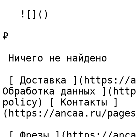
   ![]()

₽

 Ничего не найдено 

 [ Доставка ](https://ancaa.ru/pages/dostavka) [ 
Обработка данных ](http
policy) [ Контакты ]
(https://ancaa.ru/pages
 [ Фрезы ](https://ancaa.ru/ctg/69c9bfab7b/frezy) 