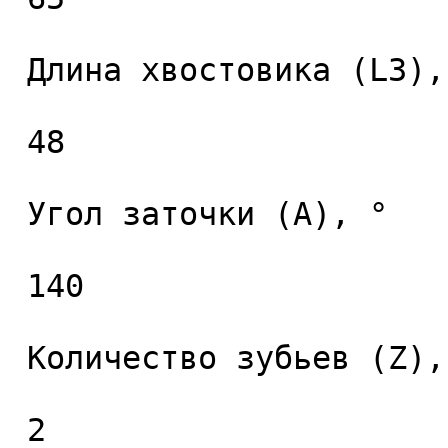
 Длина хвостовика (L3), мм. 

 48 

 Угол заточки (A), ° 

 140 

 Количество зубьев (Z), шт. 

 2 
