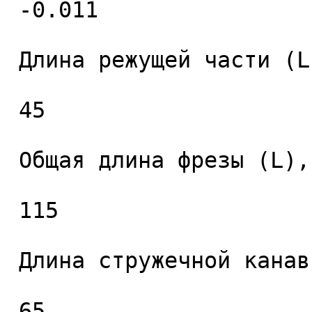
 -0.011 

 Длина режущей части (L1), мм. 

 45 

 Общая длина фрезы (L), мм. 

 115 

 Длина стружечной канавки (L2), мм. 

 65 
