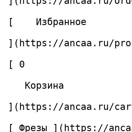
 ](https://ancaa.ru/orders) 

 [    Избранное 

 ](https://ancaa.ru/profile/favorites) 

 [ 0 

    Корзина 

 ](https://ancaa.ru/cart)

 [ Фрезы ](https://ancaa.ru/ctg/69c9bfab7b/frezy) 