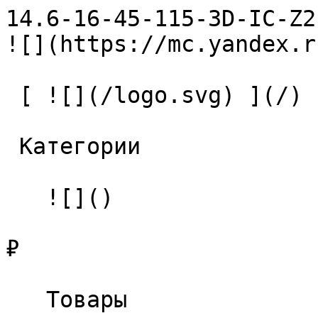
14.6-16-45-115-3D-IC-Z2-U9 С
![](https://mc.yandex.r
 [ ![](/logo.svg) ](/) 

 Категории 

   ![]()

₽

   Товары 
