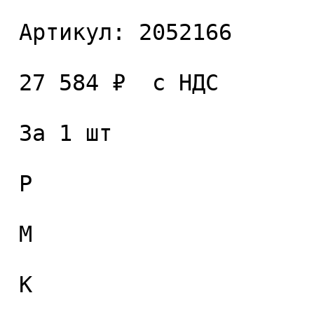
 Артикул: 2052166 

 27 584 ₽  с НДС  

 За 1 шт 

 P

 M

 K
