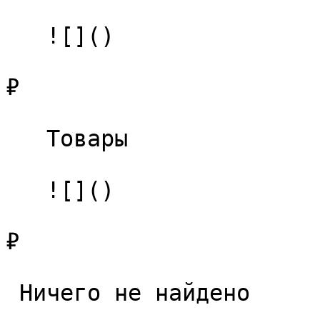
   ![]()

₽

   Товары 

   ![]()

₽

 Ничего не найдено 
