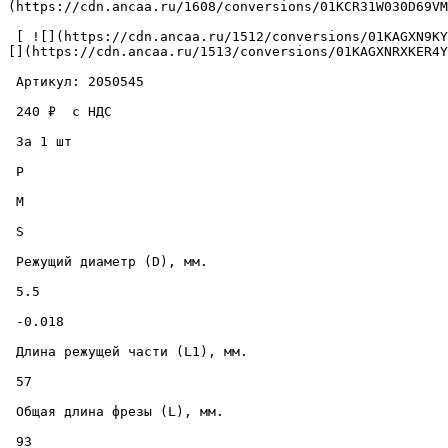
(https://cdn.ancaa.ru/1608/conversions/01KCR31W030D69VM
 [ ![](https://cdn.ancaa.ru/1512/conversions/01KAGXN9KYM245S0HKCXHNJ449-thumb.jpg) ](https://cdn.ancaa.ru/1512/conversions/01KAGXN9KYM245S0HKCXHNJ449-preview.jpg) [ !
[](https://cdn.ancaa.ru/1513/conversions/01KAGXNRXKER4Y
 Артикул: 2050545 

 240 ₽  с НДС  

 За 1 шт 

 P

 M

 S

 Режущий диаметр (D), мм. 

 5.5 

 -0.018 

 Длина режущей части (L1), мм. 

 57 

 Общая длина фрезы (L), мм. 

 93 
