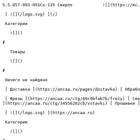
5.5-057-093-HSSCo-135 Сверло            ![](https://mc.
 [ ![](/logo.svg) ](/) 

 Категории 

   ![]()

₽

   Товары 

   ![]()

₽

 Ничего не найдено 

 [ Доставка ](https://ancaa.ru/pages/dostavka) [ Обработка данных ](https://ancaa.ru/pages/privacy-policy) [ Контакты ](https://ancaa.ru/pages/contacts) 

 [ Фрезы ](https://ancaa.ru/ctg/69c9bfab7b/frezy) [ Сверла ](https://ancaa.ru/ctg/18f1b6fb02/sverla) [ Пластины ](https://ancaa.ru/ctg/e0f1419f29/plastiny) [ Вставки 
](https://ancaa.ru/ctg/34556202cb/vstavki) [ Прошивки ]
 [ ![](/logo.svg) ](https://ancaa.ru) 

 Категории 

   ![]()
