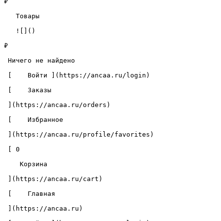
₽

   Товары 

   ![]()

₽

 Ничего не найдено 

 [    Войти ](https://ancaa.ru/login) 

 [    Заказы 

 ](https://ancaa.ru/orders) 

 [    Избранное 

 ](https://ancaa.ru/profile/favorites) 

 [ 0 

    Корзина 

 ](https://ancaa.ru/cart)

 [    Главная 

 ](https://ancaa.ru) 
