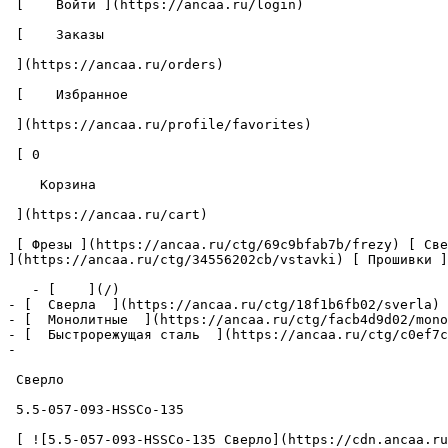
 [    Войти ](https://ancaa.ru/login) 

 [    Заказы 

 ](https://ancaa.ru/orders) 

 [    Избранное 

 ](https://ancaa.ru/profile/favorites) 

 [ 0 

    Корзина 

 ](https://ancaa.ru/cart)

 [ Фрезы ](https://ancaa.ru/ctg/69c9bfab7b/frezy) [ Сверла ](https://ancaa.ru/ctg/18f1b6fb02/sverla) [ Пластины ](https://ancaa.ru/ctg/e0f1419f29/plastiny) [ Вставки 
](https://ancaa.ru/ctg/34556202cb/vstavki) [ Прошивки ]
   - [    ](/)

- [  Сверла  ](https://ancaa.ru/ctg/18f1b6fb02/sverla)

- [  Монолитные  ](https://ancaa.ru/ctg/facb4d9d02/mono
- [  Быстрорежущая сталь  ](https://ancaa.ru/ctg/c0ef7c
- 

 Сверло 

 5.5-057-093-HSSCo-135 

 [ ![5.5-057-093-HSSCo-135 Сверло](https://cdn.ancaa.ru/1608/conversions/01KCR31W030D69VMGAHFQ20G98-cuted.jpg) ]