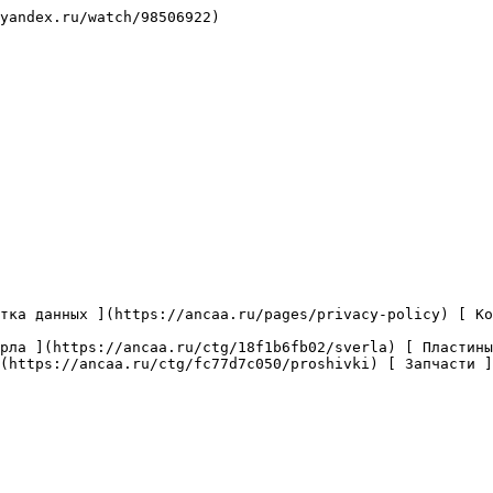
yandex.ru/watch/98506922)

(https://ancaa.ru/ctg/fc77d7c050/proshivki) [ Запчасти ]