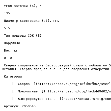
 Угол заточки (A), ° 

 135 

 Диаметр хвостовика (d1), мм. 

 5.5 

 Тип подвода СОЖ (E) 

 Наружный 

 Вес, кг 

 0.10 

 Сверло спиральное из быстрорежущей стали с кобальтом 5.5-057-093-HSSCo-135 для ручной и машинной обработки различных материалов, включая твердые и жаропрочные 
металлы. Сверло предназначенно для сверления отверстий 
 Категории 

     [  Сверла  ](https://ancaa.ru/ctg/18f1b6fb02/sverla) 

     [  Монолитные  ](https://ancaa.ru/ctg/facb4d9d02/monolitnye) 

     [  Быстрорежущая сталь  ](https://ancaa.ru/ctg/c0ef7c52a8/bystrorezhuschaya-stal) 

 Артикул: 2050545 
