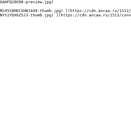
GAHFQ20G98-preview.jpg) 

NYS1YDX6ZSJ3-thumb.jpg) ](https://cdn.ancaa.ru/1513/conv