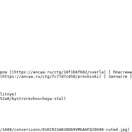
(https://ancaa.ru/ctg/fc77d7c050/proshivki) [ Запчасти ]
litnye)

52a8/bystrorezhuschaya-stal)
