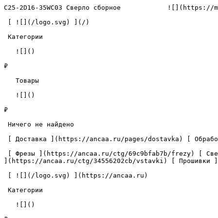
C25-2D16-35WC03 Сверло сборное            ![](https://m
 [ ![](/logo.svg) ](/) 

 Категории 

   ![]()

₽

   Товары 

   ![]()

₽

 Ничего не найдено 

 [ Доставка ](https://ancaa.ru/pages/dostavka) [ Обработка данных ](https://ancaa.ru/pages/privacy-policy) [ Контакты ](https://ancaa.ru/pages/contacts) 

 [ Фрезы ](https://ancaa.ru/ctg/69c9bfab7b/frezy) [ Сверла ](https://ancaa.ru/ctg/18f1b6fb02/sverla) [ Пластины ](https://ancaa.ru/ctg/e0f1419f29/plastiny) [ Вставки 
](https://ancaa.ru/ctg/34556202cb/vstavki) [ Прошивки ]
 [ ![](/logo.svg) ](https://ancaa.ru) 

 Категории 

   ![]()
