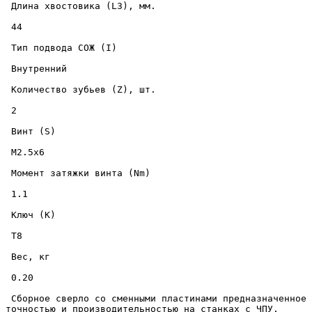
 Длина хвостовика (L3), мм. 

 44 

 Тип подвода СОЖ (I) 

 Внутренний 

 Количество зубьев (Z), шт. 

 2 

 Винт (S) 

 M2.5x6 

 Момент затяжки винта (Nm) 

 1.1 

 Ключ (K) 

 T8 

 Вес, кг 

 0.20 

 Сборное сверло со сменными пластинами предназначенное для скоростного сверления отверстий диаметром 16 мм., на глубину до 35 мм., в металлических изделиях с высокой 
точностью и производительностью на станках с ЧПУ. 
