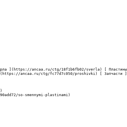
(https://ancaa.ru/ctg/fc77d7c050/proshivki) [ Запчасти ]
)

90add72/so-smennymi-plastinami)
