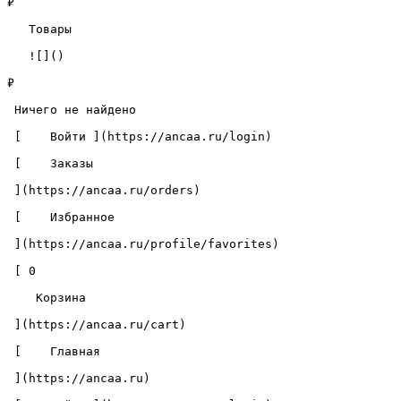
₽

   Товары 

   ![]()

₽

 Ничего не найдено 

 [    Войти ](https://ancaa.ru/login) 

 [    Заказы 

 ](https://ancaa.ru/orders) 

 [    Избранное 

 ](https://ancaa.ru/profile/favorites) 

 [ 0 

    Корзина 

 ](https://ancaa.ru/cart)

 [    Главная 

 ](https://ancaa.ru) 
