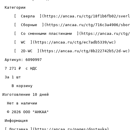
 Категории 

     [  Сверла  ](https://ancaa.ru/ctg/18f1b6fb02/sverla) 

     [  Сборные  ](https://ancaa.ru/ctg/716c3a4906/sbornye) 

     [  Со сменными пластинами  ](https://ancaa.ru/ctg/c5890add72/so-smennymi-plastinami) 

     [  WC  ](https://ancaa.ru/ctg/ec7adb5339/wc) 

     [  2D-WC  ](https://ancaa.ru/ctg/8b222742b5/2d-wc) 

 Артикул: 6090997 

 7 271 ₽  с НДС  

 За 1 шт 

    В корзину   

Изготовление 10 дней

  Нет в наличии 

  © 2026 ООО "АНКАА" 

 Информация 

 [ Доставка ](https://ancaa.ru/pages/dostavka) 
