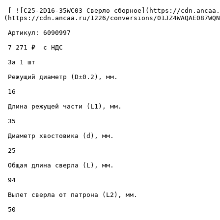
 [ ![C25-2D16-35WC03 Сверло сборное](https://cdn.ancaa.ru/1226/conversions/01JZ4WAQAE087WQN18RVAXSDWD-cuted.jpg) ]
(https://cdn.ancaa.ru/1226/conversions/01JZ4WAQAE087WQN
 Артикул: 6090997 

 7 271 ₽  с НДС  

 За 1 шт 

 Режущий диаметр (D±0.2), мм. 

 16 

 Длина режущей части (L1), мм. 

 35 

 Диаметр хвостовика (d), мм. 

 25 

 Общая длина сверла (L), мм. 

 94 

 Вылет сверла от патрона (L2), мм. 

 50 
