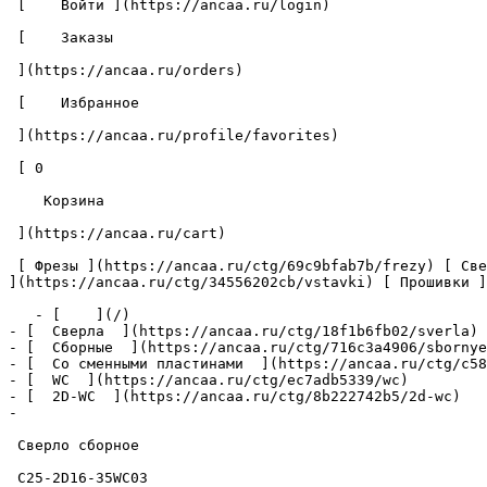
 [    Войти ](https://ancaa.ru/login) 

 [    Заказы 

 ](https://ancaa.ru/orders) 

 [    Избранное 

 ](https://ancaa.ru/profile/favorites) 

 [ 0 

    Корзина 

 ](https://ancaa.ru/cart)

 [ Фрезы ](https://ancaa.ru/ctg/69c9bfab7b/frezy) [ Сверла ](https://ancaa.ru/ctg/18f1b6fb02/sverla) [ Пластины ](https://ancaa.ru/ctg/e0f1419f29/plastiny) [ Вставки 
](https://ancaa.ru/ctg/34556202cb/vstavki) [ Прошивки ]
   - [    ](/)

- [  Сверла  ](https://ancaa.ru/ctg/18f1b6fb02/sverla)

- [  Сборные  ](https://ancaa.ru/ctg/716c3a4906/sbornye
- [  Со сменными пластинами  ](https://ancaa.ru/ctg/c58
- [  WC  ](https://ancaa.ru/ctg/ec7adb5339/wc)

- [  2D-WC  ](https://ancaa.ru/ctg/8b222742b5/2d-wc)

- 

 Сверло сборное 

 C25-2D16-35WC03 
