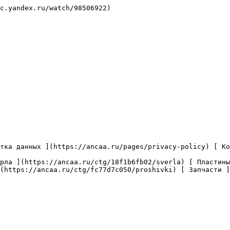
c.yandex.ru/watch/98506922)

(https://ancaa.ru/ctg/fc77d7c050/proshivki) [ Запчасти ]