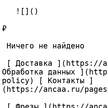
   ![]()

₽

 Ничего не найдено 

 [ Доставка ](https://ancaa.ru/pages/dostavka) [ 
Обработка данных ](http
policy) [ Контакты ]
(https://ancaa.ru/pages
 [ Фрезы ](https://ancaa.ru/ctg/69c9bfab7b/frezy) 