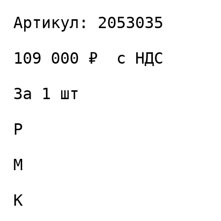
 Артикул: 2053035 

 109 000 ₽  с НДС  

 За 1 шт 

 P

 M

 K
