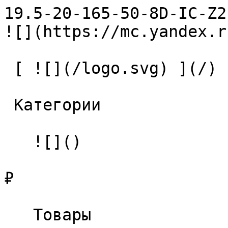
19.5-20-165-50-8D-IC-Z2-U9 С
![](https://mc.yandex.r
 [ ![](/logo.svg) ](/) 

 Категории 

   ![]()

₽

   Товары 
