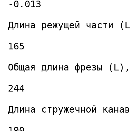
 -0.013 

 Длина режущей части (L1), мм. 

 165 

 Общая длина фрезы (L), мм. 

 244 

 Длина стружечной канавки (L2), мм. 

 190 
