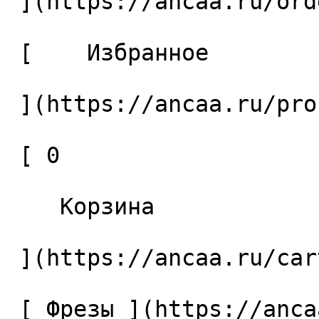
 ](https://ancaa.ru/orders) 

 [    Избранное 

 ](https://ancaa.ru/profile/favorites) 

 [ 0 

    Корзина 

 ](https://ancaa.ru/cart)

 [ Фрезы ](https://ancaa.ru/ctg/69c9bfab7b/frezy) 