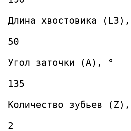
 Длина хвостовика (L3), мм. 

 50 

 Угол заточки (A), ° 

 135 

 Количество зубьев (Z), шт. 

 2 
