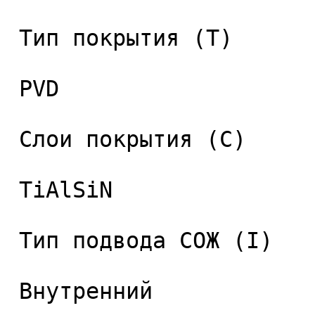
 Тип покрытия (T) 

 PVD 

 Слои покрытия (C) 

 TiAlSiN 

 Тип подвода СОЖ (I) 

 Внутренний 
