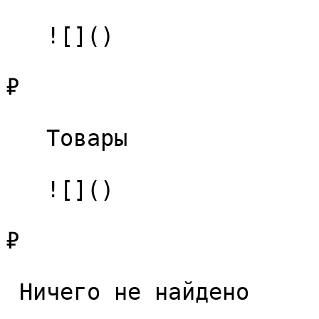
   ![]()

₽

   Товары 

   ![]()

₽

 Ничего не найдено 
