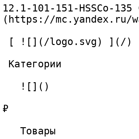
12.1-101-151-HSSCo-135 
(https://mc.yandex.ru/w
 [ ![](/logo.svg) ](/) 

 Категории 

   ![]()

₽

   Товары 
