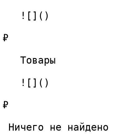
   ![]()

₽

   Товары 

   ![]()

₽

 Ничего не найдено 
