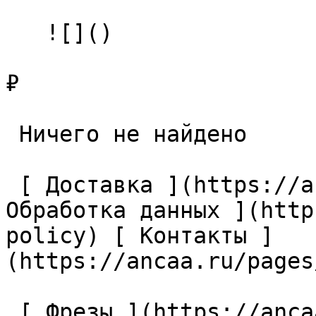
   ![]()

₽

 Ничего не найдено 

 [ Доставка ](https://ancaa.ru/pages/dostavka) [ 
Обработка данных ](http
policy) [ Контакты ]
(https://ancaa.ru/pages
 [ Фрезы ](https://ancaa.ru/ctg/69c9bfab7b/frezy) 