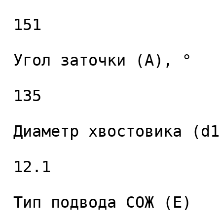
 151 

 Угол заточки (A), ° 

 135 

 Диаметр хвостовика (d1), мм. 

 12.1 

 Тип подвода СОЖ (E) 
