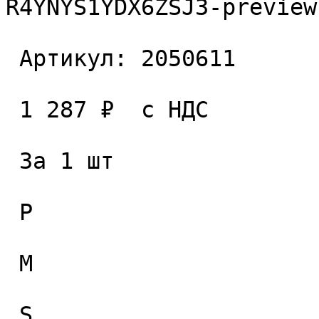
R4YNYS1YDX6ZSJ3-preview
 Артикул: 2050611 

 1 287 ₽  с НДС  

 За 1 шт 

 P

 M

 S
