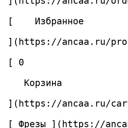
 ](https://ancaa.ru/orders) 

 [    Избранное 

 ](https://ancaa.ru/profile/favorites) 

 [ 0 

    Корзина 

 ](https://ancaa.ru/cart)

 [ Фрезы ](https://ancaa.ru/ctg/69c9bfab7b/frezy) 