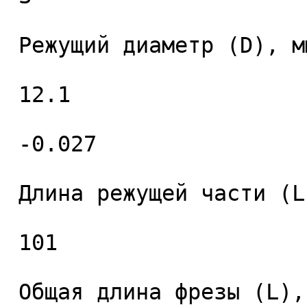
 Режущий диаметр (D), мм. 

 12.1 

 -0.027 

 Длина режущей части (L1), мм. 

 101 

 Общая длина фрезы (L), мм. 
