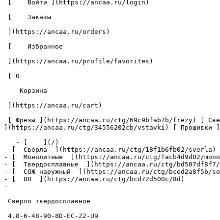
 [    Войти ](https://ancaa.ru/login) 

 [    Заказы 

 ](https://ancaa.ru/orders) 

 [    Избранное 

 ](https://ancaa.ru/profile/favorites) 

 [ 0 

    Корзина 

 ](https://ancaa.ru/cart)

 [ Фрезы ](https://ancaa.ru/ctg/69c9bfab7b/frezy) [ Сверла ](https://ancaa.ru/ctg/18f1b6fb02/sverla) [ Пластины ](https://ancaa.ru/ctg/e0f1419f29/plastiny) [ Вставки 
](https://ancaa.ru/ctg/34556202cb/vstavki) [ Прошивки ]
   - [    ](/)

- [  Сверла  ](https://ancaa.ru/ctg/18f1b6fb02/sverla)

- [  Монолитные  ](https://ancaa.ru/ctg/facb4d9d02/mono
- [  Твердосплавные  ](https://ancaa.ru/ctg/bd507df8f7/
- [  СОЖ наружный  ](https://ancaa.ru/ctg/bced2a8f5b/so
- [  8D  ](https://ancaa.ru/ctg/bcd72d500c/8d)

- 

 Сверло твердосплавное 

 4.8-6-48-90-8D-EC-Z2-U9 
