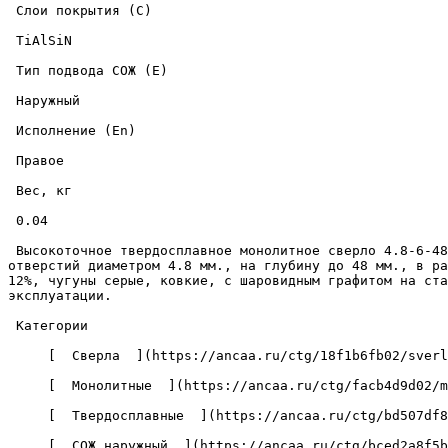
 Слои покрытия (C) 

 TiAlSiN 

 Тип подвода СОЖ (E) 

 Наружный 

 Исполнение (En) 

 Правое 

 Вес, кг 

 0.04 

 Высокоточное твердосплавное монолитное сверло 4.8-6-48-90-8D-EC-Z2-U9 с износостойким покрытием из нитрида титана-алюминия-кремния, предназначено для сверления 
отверстий диаметром 4.8 мм., на глубину до 48 мм., в ра
12%, чугуны серые, ковкие, с шаровидным графитом на ста
эксплуатации. 

 Категории 

     [  Сверла  ](https://ancaa.ru/ctg/18f1b6fb02/sverla) 

     [  Монолитные  ](https://ancaa.ru/ctg/facb4d9d02/monolitnye) 

     [  Твердосплавные  ](https://ancaa.ru/ctg/bd507df8f7/tverdosplavnye) 

     [  СОЖ наружный  ](https://ancaa.ru/ctg/bced2a8f5b/sozh-naruzhnyy) 
