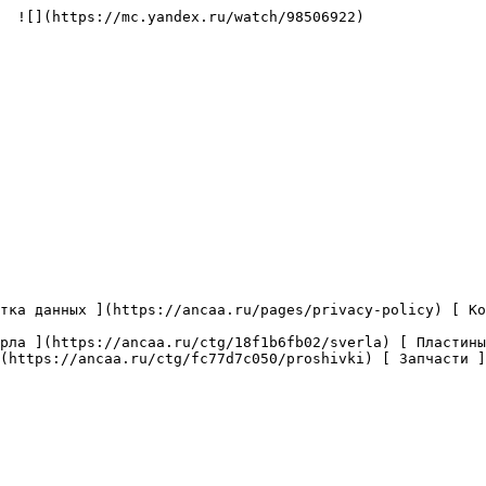
  ![](https://mc.yandex.ru/watch/98506922)

(https://ancaa.ru/ctg/fc77d7c050/proshivki) [ Запчасти ]