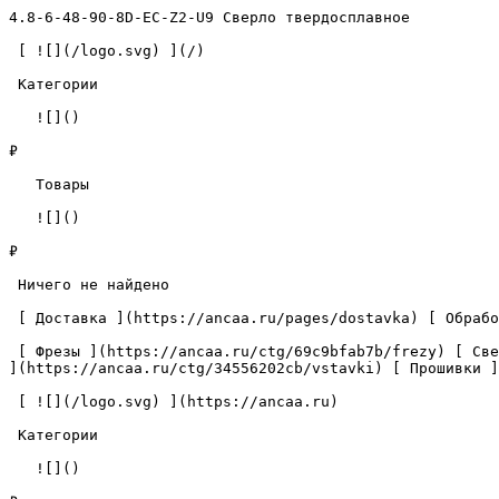
4.8-6-48-90-8D-EC-Z2-U9 Сверло твердосплавное          
 [ ![](/logo.svg) ](/) 

 Категории 

   ![]()

₽

   Товары 

   ![]()

₽

 Ничего не найдено 

 [ Доставка ](https://ancaa.ru/pages/dostavka) [ Обработка данных ](https://ancaa.ru/pages/privacy-policy) [ Контакты ](https://ancaa.ru/pages/contacts) 

 [ Фрезы ](https://ancaa.ru/ctg/69c9bfab7b/frezy) [ Сверла ](https://ancaa.ru/ctg/18f1b6fb02/sverla) [ Пластины ](https://ancaa.ru/ctg/e0f1419f29/plastiny) [ Вставки 
](https://ancaa.ru/ctg/34556202cb/vstavki) [ Прошивки ]
 [ ![](/logo.svg) ](https://ancaa.ru) 

 Категории 

   ![]()
