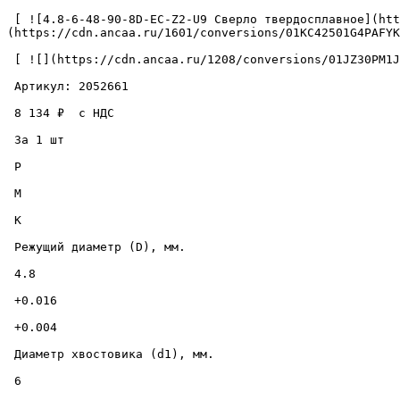
 [ ![4.8-6-48-90-8D-EC-Z2-U9 Сверло твердосплавное](https://cdn.ancaa.ru/1601/conversions/01KC42501G4PAFYKC5T7322QFR-cuted.jpg) ]
(https://cdn.ancaa.ru/1601/conversions/01KC42501G4PAFYK
 [ ![](https://cdn.ancaa.ru/1208/conversions/01JZ30PM1JKK33K0EG0Y39DNZ9-thumb.jpg) ](https://cdn.ancaa.ru/1208/conversions/01JZ30PM1JKK33K0EG0Y39DNZ9-preview.jpg) 

 Артикул: 2052661 

 8 134 ₽  с НДС  

 За 1 шт 

 P

 M

 K

 Режущий диаметр (D), мм. 

 4.8 

 +0.016 

 +0.004 

 Диаметр хвостовика (d1), мм. 

 6 
