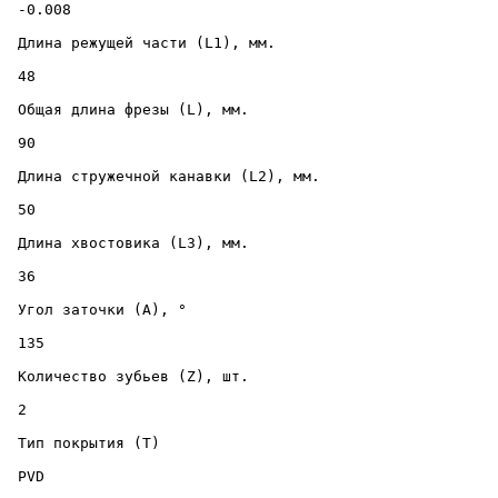
 -0.008 

 Длина режущей части (L1), мм. 

 48 

 Общая длина фрезы (L), мм. 

 90 

 Длина стружечной канавки (L2), мм. 

 50 

 Длина хвостовика (L3), мм. 

 36 

 Угол заточки (A), ° 

 135 

 Количество зубьев (Z), шт. 

 2 

 Тип покрытия (T) 

 PVD 
