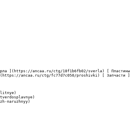
(https://ancaa.ru/ctg/fc77d7c050/proshivki) [ Запчасти ]
litnye)

tverdosplavnye)

zh-naruzhnyy)
