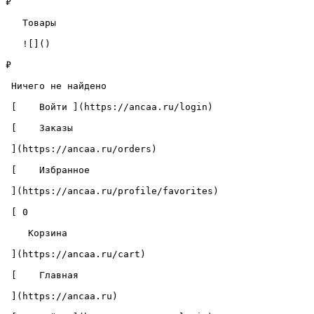
₽

   Товары 

   ![]()

₽

 Ничего не найдено 

 [    Войти ](https://ancaa.ru/login) 

 [    Заказы 

 ](https://ancaa.ru/orders) 

 [    Избранное 

 ](https://ancaa.ru/profile/favorites) 

 [ 0 

    Корзина 

 ](https://ancaa.ru/cart)

 [    Главная 

 ](https://ancaa.ru) 
