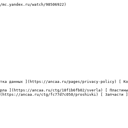
/mc.yandex.ru/watch/98506922)

(https://ancaa.ru/ctg/fc77d7c050/proshivki) [ Запчасти ]