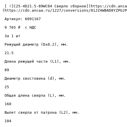
 [ ![C25-4D21.5-89WC04 Сверло сборное](https://cdn.ancaa.ru/1227/conversions/01JZ4WBAD8YZPGJPD67B6WEG9H-cuted.jpg) ]
(https://cdn.ancaa.ru/1227/conversions/01JZ4WBAD8YZPGJP
 Артикул: 6091167 

 9 765 ₽  с НДС  

 За 1 шт 

 Режущий диаметр (D±0.2), мм. 

 21.5 

 Длина режущей части (L1), мм. 

 89 

 Диаметр хвостовика (d), мм. 

 25 

 Общая длина сверла (L), мм. 

 160 

 Вылет сверла от патрона (L2), мм. 

 104 
