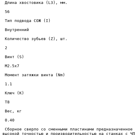
 Длина хвостовика (L3), мм. 

 56 

 Тип подвода СОЖ (I) 

 Внутренний 

 Количество зубьев (Z), шт. 

 2 

 Винт (S) 

 M2.5x7 

 Момент затяжки винта (Nm) 

 1.1 

 Ключ (K) 

 T8 

 Вес, кг 

 0.40 

 Сборное сверло со сменными пластинами предназначенное для скоростного сверления отверстий диаметром 21.5 мм., на глубину до 89 мм., в металлических изделиях с 
высокой точностью и производительностью на станках с ЧП