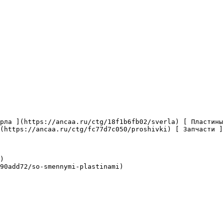
(https://ancaa.ru/ctg/fc77d7c050/proshivki) [ Запчасти ]
)

90add72/so-smennymi-plastinami)
