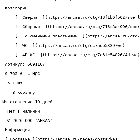
 Категории 

     [  Сверла  ](https://ancaa.ru/ctg/18f1b6fb02/sverla) 

     [  Сборные  ](https://ancaa.ru/ctg/716c3a4906/sbornye) 

     [  Со сменными пластинами  ](https://ancaa.ru/ctg/c5890add72/so-smennymi-plastinami) 

     [  WC  ](https://ancaa.ru/ctg/ec7adb5339/wc) 

     [  4D-WC  ](https://ancaa.ru/ctg/7e6fc54826/4d-wc) 

 Артикул: 6091167 

 9 765 ₽  с НДС  

 За 1 шт 

    В корзину   

Изготовление 10 дней

  Нет в наличии 

  © 2026 ООО "АНКАА" 

 Информация 

 [ Доставка ](https://ancaa.ru/pages/dostavka) 
