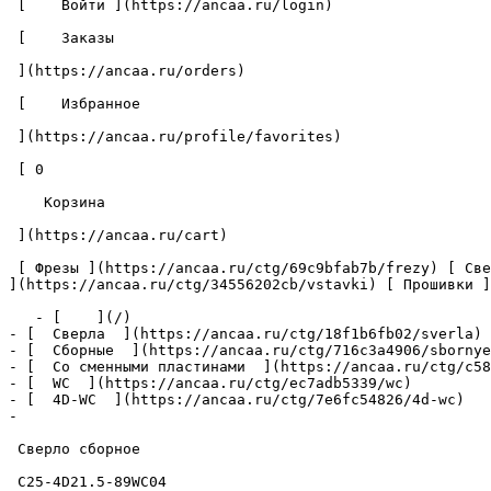
 [    Войти ](https://ancaa.ru/login) 

 [    Заказы 

 ](https://ancaa.ru/orders) 

 [    Избранное 

 ](https://ancaa.ru/profile/favorites) 

 [ 0 

    Корзина 

 ](https://ancaa.ru/cart)

 [ Фрезы ](https://ancaa.ru/ctg/69c9bfab7b/frezy) [ Сверла ](https://ancaa.ru/ctg/18f1b6fb02/sverla) [ Пластины ](https://ancaa.ru/ctg/e0f1419f29/plastiny) [ Вставки 
](https://ancaa.ru/ctg/34556202cb/vstavki) [ Прошивки ]
   - [    ](/)

- [  Сверла  ](https://ancaa.ru/ctg/18f1b6fb02/sverla)

- [  Сборные  ](https://ancaa.ru/ctg/716c3a4906/sbornye
- [  Со сменными пластинами  ](https://ancaa.ru/ctg/c58
- [  WC  ](https://ancaa.ru/ctg/ec7adb5339/wc)

- [  4D-WC  ](https://ancaa.ru/ctg/7e6fc54826/4d-wc)

- 

 Сверло сборное 

 C25-4D21.5-89WC04 
