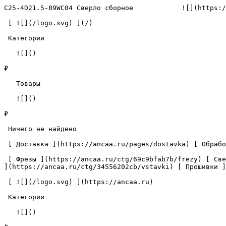
C25-4D21.5-89WC04 Сверло сборное            ![](https:/
 [ ![](/logo.svg) ](/) 

 Категории 

   ![]()

₽

   Товары 

   ![]()

₽

 Ничего не найдено 

 [ Доставка ](https://ancaa.ru/pages/dostavka) [ Обработка данных ](https://ancaa.ru/pages/privacy-policy) [ Контакты ](https://ancaa.ru/pages/contacts) 

 [ Фрезы ](https://ancaa.ru/ctg/69c9bfab7b/frezy) [ Сверла ](https://ancaa.ru/ctg/18f1b6fb02/sverla) [ Пластины ](https://ancaa.ru/ctg/e0f1419f29/plastiny) [ Вставки 
](https://ancaa.ru/ctg/34556202cb/vstavki) [ Прошивки ]
 [ ![](/logo.svg) ](https://ancaa.ru) 

 Категории 

   ![]()
