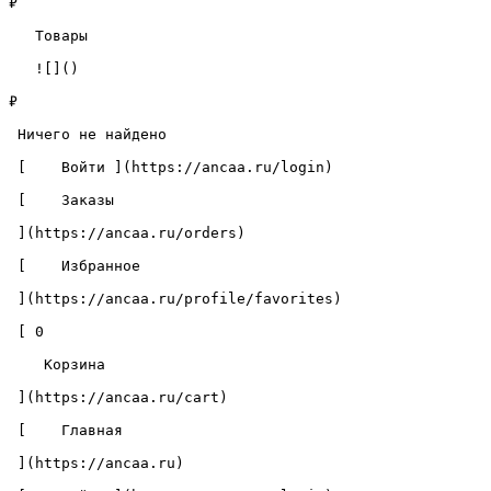
₽

   Товары 

   ![]()

₽

 Ничего не найдено 

 [    Войти ](https://ancaa.ru/login) 

 [    Заказы 

 ](https://ancaa.ru/orders) 

 [    Избранное 

 ](https://ancaa.ru/profile/favorites) 

 [ 0 

    Корзина 

 ](https://ancaa.ru/cart)

 [    Главная 

 ](https://ancaa.ru) 
