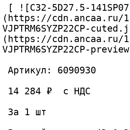
 [ ![C32-5D27.5-141SP07 Сверло сборное]
(https://cdn.ancaa.ru/1
VJPTRM6SYZP22CP-cuted.j
(https://cdn.ancaa.ru/1
VJPTRM6SYZP22CP-preview
 Артикул: 6090930 

 14 284 ₽  с НДС  

 За 1 шт 
