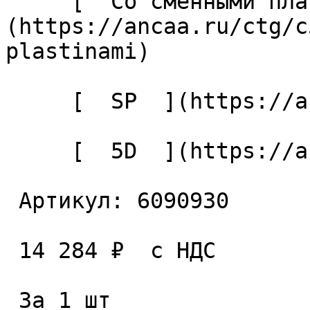
     [  Со сменными пластинами  ]
(https://ancaa.ru/ctg/c
plastinami) 

     [  SP  ](https://ancaa.ru/ctg/c3f3d4ae6e/sp) 

     [  5D  ](https://ancaa.ru/ctg/b08f22c0cd/5d) 

 Артикул: 6090930 

 14 284 ₽  с НДС  

 За 1 шт 
