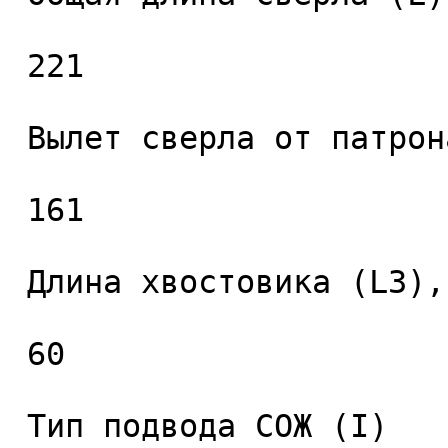
 221 

 Вылет сверла от патрона (L2), мм. 

 161 

 Длина хвостовика (L3), мм. 

 60 

 Тип подвода СОЖ (I) 
