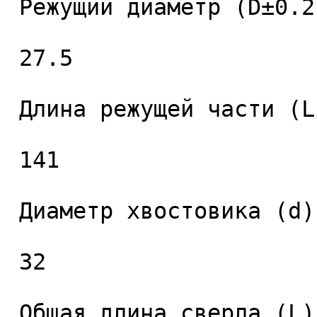
 Режущий диаметр (D±0.2), мм. 

 27.5 

 Длина режущей части (L1), мм. 

 141 

 Диаметр хвостовика (d), мм. 

 32 

 Общая длина сверла (L), мм. 
