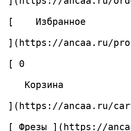
 ](https://ancaa.ru/orders) 

 [    Избранное 

 ](https://ancaa.ru/profile/favorites) 

 [ 0 

    Корзина 

 ](https://ancaa.ru/cart)

 [ Фрезы ](https://ancaa.ru/ctg/69c9bfab7b/frezy) 