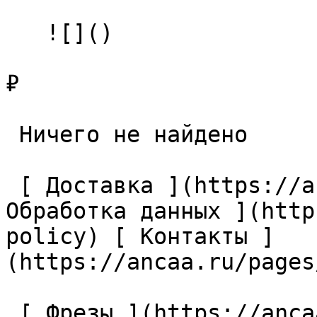
   ![]()

₽

 Ничего не найдено 

 [ Доставка ](https://ancaa.ru/pages/dostavka) [ 
Обработка данных ](http
policy) [ Контакты ]
(https://ancaa.ru/pages
 [ Фрезы ](https://ancaa.ru/ctg/69c9bfab7b/frezy) 