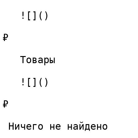
   ![]()

₽

   Товары 

   ![]()

₽

 Ничего не найдено 
