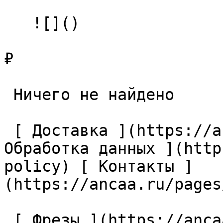
   ![]()

₽

 Ничего не найдено 

 [ Доставка ](https://ancaa.ru/pages/dostavka) [ 
Обработка данных ](http
policy) [ Контакты ]
(https://ancaa.ru/pages
 [ Фрезы ](https://ancaa.ru/ctg/69c9bfab7b/frezy) 