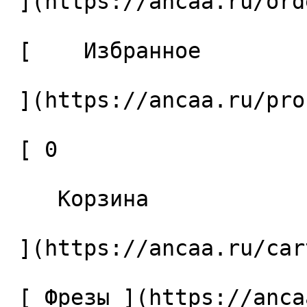
 ](https://ancaa.ru/orders) 

 [    Избранное 

 ](https://ancaa.ru/profile/favorites) 

 [ 0 

    Корзина 

 ](https://ancaa.ru/cart)

 [ Фрезы ](https://ancaa.ru/ctg/69c9bfab7b/frezy) 