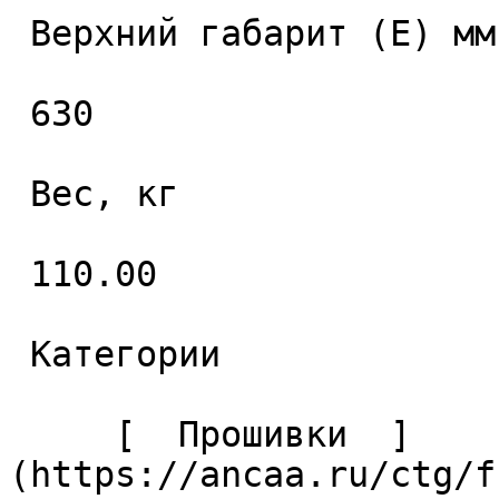
 Верхний габарит (E) мм. 

 630 

 Вес, кг 

 110.00 

 Категории 

     [  Прошивки  ]
(https://ancaa.ru/ctg/f