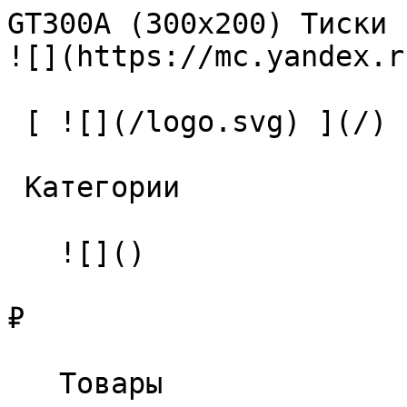
GT300A (300x200) Тиски станоч
![](https://mc.yandex.r
 [ ![](/logo.svg) ](/) 

 Категории 

   ![]()

₽

   Товары 
