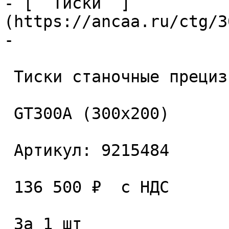
- [  Тиски  ]
(https://ancaa.ru/ctg/3
- 

 Тиски станочные прецизионные 

 GT300A (300x200) 

 Артикул: 9215484 

 136 500 ₽  с НДС  

 За 1 шт 
