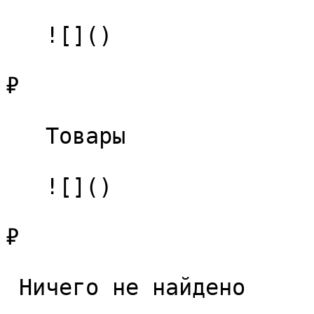
   ![]()

₽

   Товары 

   ![]()

₽

 Ничего не найдено 
