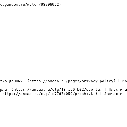
c.yandex.ru/watch/98506922)

(https://ancaa.ru/ctg/fc77d7c050/proshivki) [ Запчасти ]