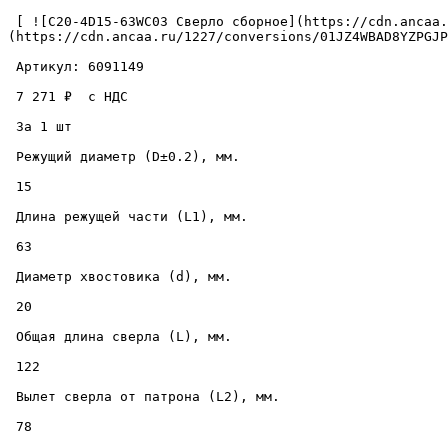
 [ ![C20-4D15-63WC03 Сверло сборное](https://cdn.ancaa.ru/1227/conversions/01JZ4WBAD8YZPGJPD67B6WEG9H-cuted.jpg) ]
(https://cdn.ancaa.ru/1227/conversions/01JZ4WBAD8YZPGJP
 Артикул: 6091149 

 7 271 ₽  с НДС  

 За 1 шт 

 Режущий диаметр (D±0.2), мм. 

 15 

 Длина режущей части (L1), мм. 

 63 

 Диаметр хвостовика (d), мм. 

 20 

 Общая длина сверла (L), мм. 

 122 

 Вылет сверла от патрона (L2), мм. 

 78 
