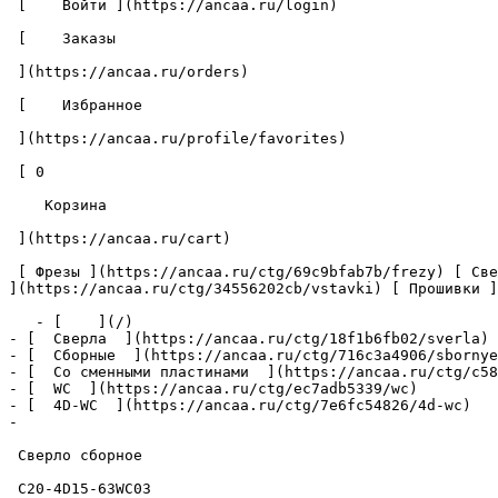
 [    Войти ](https://ancaa.ru/login) 

 [    Заказы 

 ](https://ancaa.ru/orders) 

 [    Избранное 

 ](https://ancaa.ru/profile/favorites) 

 [ 0 

    Корзина 

 ](https://ancaa.ru/cart)

 [ Фрезы ](https://ancaa.ru/ctg/69c9bfab7b/frezy) [ Сверла ](https://ancaa.ru/ctg/18f1b6fb02/sverla) [ Пластины ](https://ancaa.ru/ctg/e0f1419f29/plastiny) [ Вставки 
](https://ancaa.ru/ctg/34556202cb/vstavki) [ Прошивки ]
   - [    ](/)

- [  Сверла  ](https://ancaa.ru/ctg/18f1b6fb02/sverla)

- [  Сборные  ](https://ancaa.ru/ctg/716c3a4906/sbornye
- [  Со сменными пластинами  ](https://ancaa.ru/ctg/c58
- [  WC  ](https://ancaa.ru/ctg/ec7adb5339/wc)

- [  4D-WC  ](https://ancaa.ru/ctg/7e6fc54826/4d-wc)

- 

 Сверло сборное 

 C20-4D15-63WC03 
