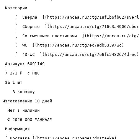
 Категории 

     [  Сверла  ](https://ancaa.ru/ctg/18f1b6fb02/sverla) 

     [  Сборные  ](https://ancaa.ru/ctg/716c3a4906/sbornye) 

     [  Со сменными пластинами  ](https://ancaa.ru/ctg/c5890add72/so-smennymi-plastinami) 

     [  WC  ](https://ancaa.ru/ctg/ec7adb5339/wc) 

     [  4D-WC  ](https://ancaa.ru/ctg/7e6fc54826/4d-wc) 

 Артикул: 6091149 

 7 271 ₽  с НДС  

 За 1 шт 

    В корзину   

Изготовление 10 дней

  Нет в наличии 

  © 2026 ООО "АНКАА" 

 Информация 

 [ Доставка ](https://ancaa.ru/pages/dostavka) 
