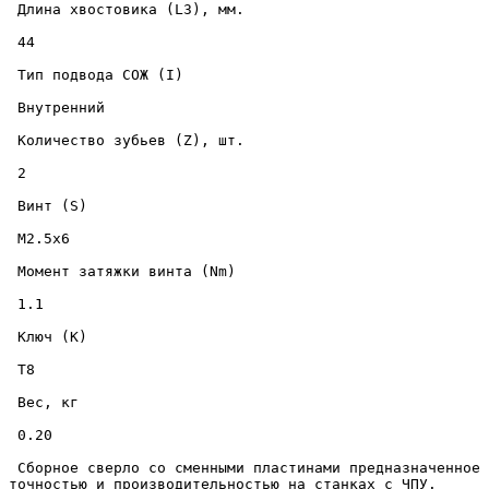
 Длина хвостовика (L3), мм. 

 44 

 Тип подвода СОЖ (I) 

 Внутренний 

 Количество зубьев (Z), шт. 

 2 

 Винт (S) 

 M2.5x6 

 Момент затяжки винта (Nm) 

 1.1 

 Ключ (K) 

 T8 

 Вес, кг 

 0.20 

 Сборное сверло со сменными пластинами предназначенное для скоростного сверления отверстий диаметром 15 мм., на глубину до 63 мм., в металлических изделиях с высокой 
точностью и производительностью на станках с ЧПУ. 
