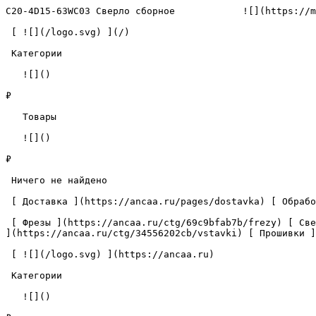
C20-4D15-63WC03 Сверло сборное            ![](https://m
 [ ![](/logo.svg) ](/) 

 Категории 

   ![]()

₽

   Товары 

   ![]()

₽

 Ничего не найдено 

 [ Доставка ](https://ancaa.ru/pages/dostavka) [ Обработка данных ](https://ancaa.ru/pages/privacy-policy) [ Контакты ](https://ancaa.ru/pages/contacts) 

 [ Фрезы ](https://ancaa.ru/ctg/69c9bfab7b/frezy) [ Сверла ](https://ancaa.ru/ctg/18f1b6fb02/sverla) [ Пластины ](https://ancaa.ru/ctg/e0f1419f29/plastiny) [ Вставки 
](https://ancaa.ru/ctg/34556202cb/vstavki) [ Прошивки ]
 [ ![](/logo.svg) ](https://ancaa.ru) 

 Категории 

   ![]()
