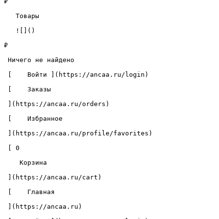
₽

   Товары 

   ![]()

₽

 Ничего не найдено 

 [    Войти ](https://ancaa.ru/login) 

 [    Заказы 

 ](https://ancaa.ru/orders) 

 [    Избранное 

 ](https://ancaa.ru/profile/favorites) 

 [ 0 

    Корзина 

 ](https://ancaa.ru/cart)

 [    Главная 

 ](https://ancaa.ru) 
