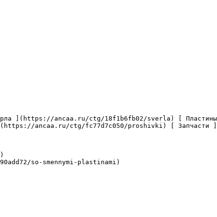
(https://ancaa.ru/ctg/fc77d7c050/proshivki) [ Запчасти ]
)

90add72/so-smennymi-plastinami)
