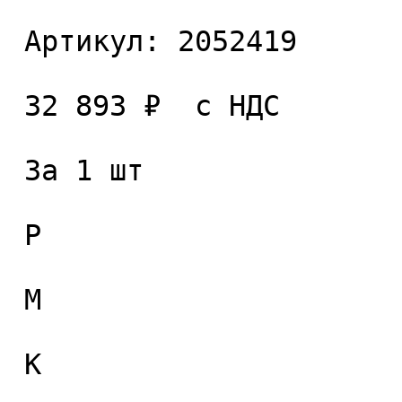
 Артикул: 2052419 

 32 893 ₽  с НДС  

 За 1 шт 

 P

 M

 K
