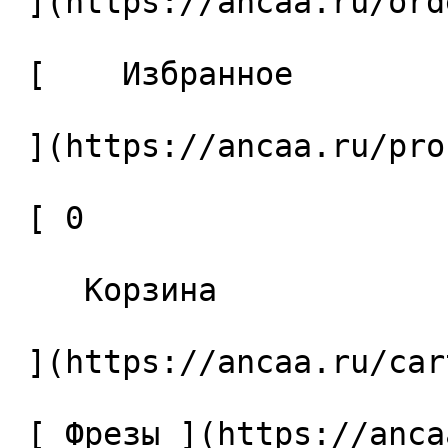
 ](https://ancaa.ru/orders) 

 [    Избранное 

 ](https://ancaa.ru/profile/favorites) 

 [ 0 

    Корзина 

 ](https://ancaa.ru/cart)

 [ Фрезы ](https://ancaa.ru/ctg/69c9bfab7b/frezy) 