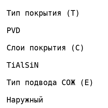
 Тип покрытия (T) 

 PVD 

 Слои покрытия (C) 

 TiAlSiN 

 Тип подвода СОЖ (E) 

 Наружный 
