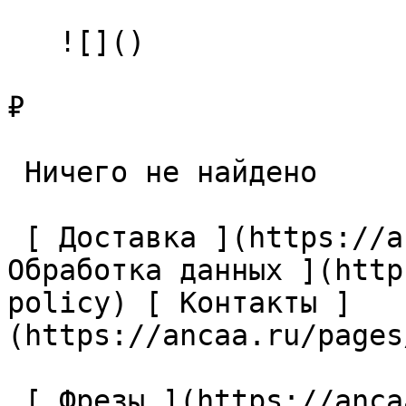
   ![]()

₽

 Ничего не найдено 

 [ Доставка ](https://ancaa.ru/pages/dostavka) [ 
Обработка данных ](http
policy) [ Контакты ]
(https://ancaa.ru/pages
 [ Фрезы ](https://ancaa.ru/ctg/69c9bfab7b/frezy) 