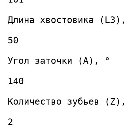
 Длина хвостовика (L3), мм. 

 50 

 Угол заточки (A), ° 

 140 

 Количество зубьев (Z), шт. 

 2 
