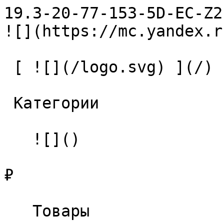
19.3-20-77-153-5D-EC-Z2-U9 С
![](https://mc.yandex.r
 [ ![](/logo.svg) ](/) 

 Категории 

   ![]()

₽

   Товары 
