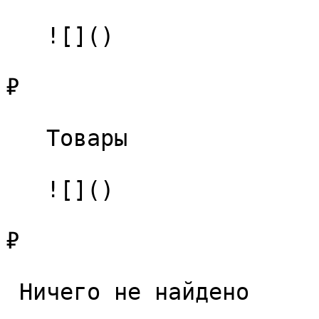
   ![]()

₽

   Товары 

   ![]()

₽

 Ничего не найдено 
