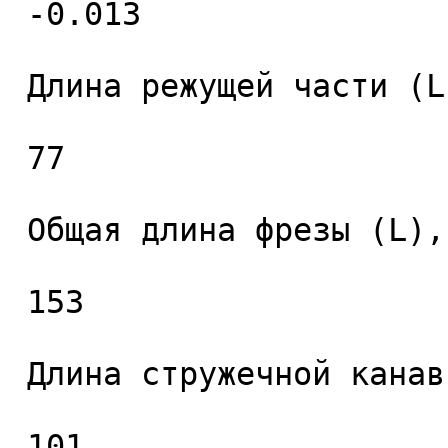
 -0.013 

 Длина режущей части (L1), мм. 

 77 

 Общая длина фрезы (L), мм. 

 153 

 Длина стружечной канавки (L2), мм. 

 101 
