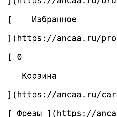
 ](https://ancaa.ru/orders) 

 [    Избранное 

 ](https://ancaa.ru/profile/favorites) 

 [ 0 

    Корзина 

 ](https://ancaa.ru/cart)

 [ Фрезы ](https://ancaa.ru/ctg/69c9bfab7b/frezy) 