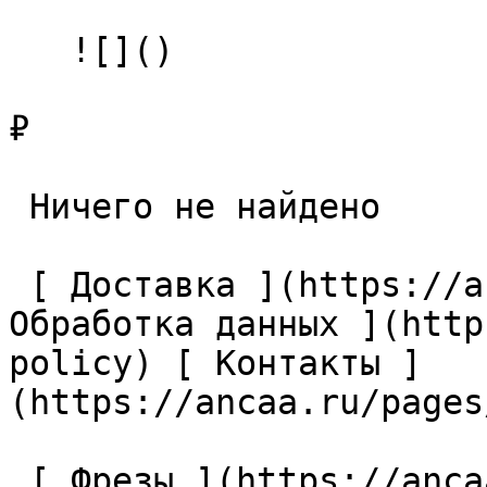
   ![]()

₽

 Ничего не найдено 

 [ Доставка ](https://ancaa.ru/pages/dostavka) [ 
Обработка данных ](http
policy) [ Контакты ]
(https://ancaa.ru/pages
 [ Фрезы ](https://ancaa.ru/ctg/69c9bfab7b/frezy) 