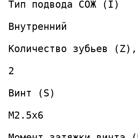
 Тип подвода СОЖ (I) 

 Внутренний 

 Количество зубьев (Z), шт. 

 2 

 Винт (S) 

 M2.5x6 

 Момент затяжки винта (Nm) 
