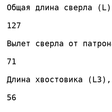
 Общая длина сверла (L), мм. 

 127 

 Вылет сверла от патрона (L2), мм. 

 71 

 Длина хвостовика (L3), мм. 

 56 
