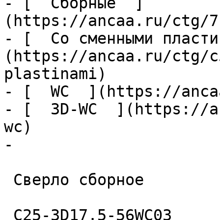
- [  Сборные  ]
(https://ancaa.ru/ctg/7
- [  Со сменными пласти
(https://ancaa.ru/ctg/c
plastinami)

- [  WC  ](https://anca
- [  3D-WC  ](https://a
wc)

- 

 Сверло сборное 

 C25-3D17.5-56WC03 
