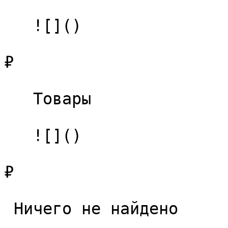
   ![]()

₽

   Товары 

   ![]()

₽

 Ничего не найдено 
