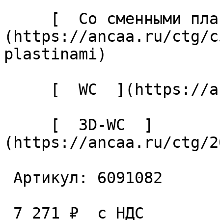
     [  Со сменными пластинами  ]
(https://ancaa.ru/ctg/c
plastinami) 

     [  WC  ](https://ancaa.ru/ctg/ec7adb5339/wc) 

     [  3D-WC  ]
(https://ancaa.ru/ctg/2
 Артикул: 6091082 

 7 271 ₽  с НДС  
