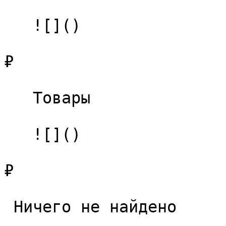
   ![]()

₽

   Товары 

   ![]()

₽

 Ничего не найдено 
