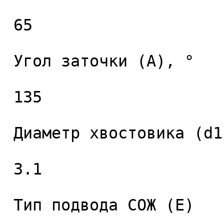
 65 

 Угол заточки (A), ° 

 135 

 Диаметр хвостовика (d1), мм. 

 3.1 

 Тип подвода СОЖ (E) 
