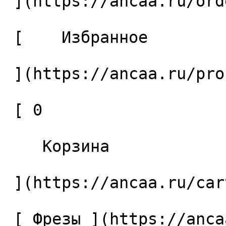
 ](https://ancaa.ru/orders) 

 [    Избранное 

 ](https://ancaa.ru/profile/favorites) 

 [ 0 

    Корзина 

 ](https://ancaa.ru/cart)

 [ Фрезы ](https://ancaa.ru/ctg/69c9bfab7b/frezy) 