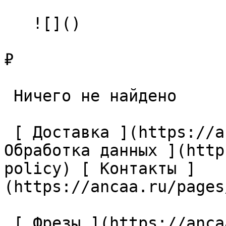
   ![]()

₽

 Ничего не найдено 

 [ Доставка ](https://ancaa.ru/pages/dostavka) [ 
Обработка данных ](http
policy) [ Контакты ]
(https://ancaa.ru/pages
 [ Фрезы ](https://ancaa.ru/ctg/69c9bfab7b/frezy) 