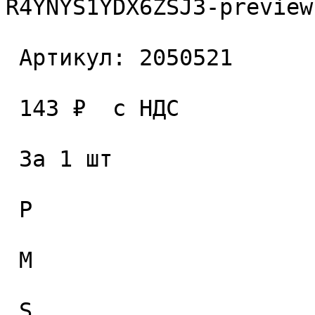
R4YNYS1YDX6ZSJ3-preview
 Артикул: 2050521 

 143 ₽  с НДС  

 За 1 шт 

 P

 M

 S
