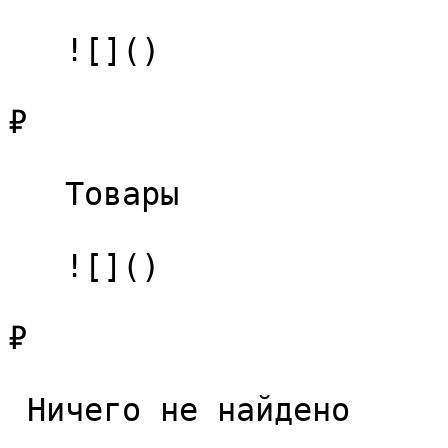
   ![]()

₽

   Товары 

   ![]()

₽

 Ничего не найдено 
