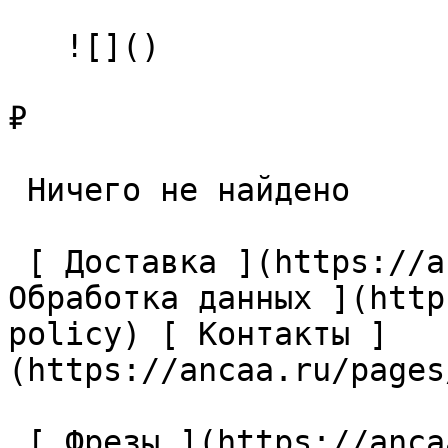
   ![]()

₽

 Ничего не найдено 

 [ Доставка ](https://ancaa.ru/pages/dostavka) [ 
Обработка данных ](http
policy) [ Контакты ]
(https://ancaa.ru/pages
 [ Фрезы ](https://ancaa.ru/ctg/69c9bfab7b/frezy) 