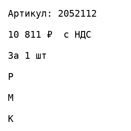
 Артикул: 2052112 

 10 811 ₽  с НДС  

 За 1 шт 

 P

 M

 K
