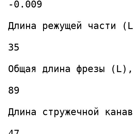
 -0.009 

 Длина режущей части (L1), мм. 

 35 

 Общая длина фрезы (L), мм. 

 89 

 Длина стружечной канавки (L2), мм. 

 47 
