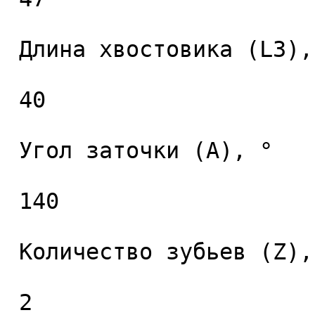
 Длина хвостовика (L3), мм. 

 40 

 Угол заточки (A), ° 

 140 

 Количество зубьев (Z), шт. 

 2 
