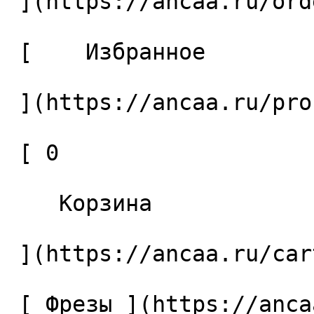
 ](https://ancaa.ru/orders) 

 [    Избранное 

 ](https://ancaa.ru/profile/favorites) 

 [ 0 

    Корзина 

 ](https://ancaa.ru/cart)

 [ Фрезы ](https://ancaa.ru/ctg/69c9bfab7b/frezy) 