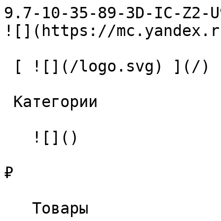
9.7-10-35-89-3D-IC-Z2-U9 Свер
![](https://mc.yandex.r
 [ ![](/logo.svg) ](/) 

 Категории 

   ![]()

₽

   Товары 
