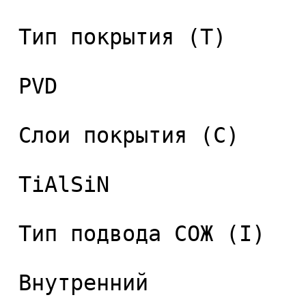
 Тип покрытия (T) 

 PVD 

 Слои покрытия (C) 

 TiAlSiN 

 Тип подвода СОЖ (I) 

 Внутренний 
