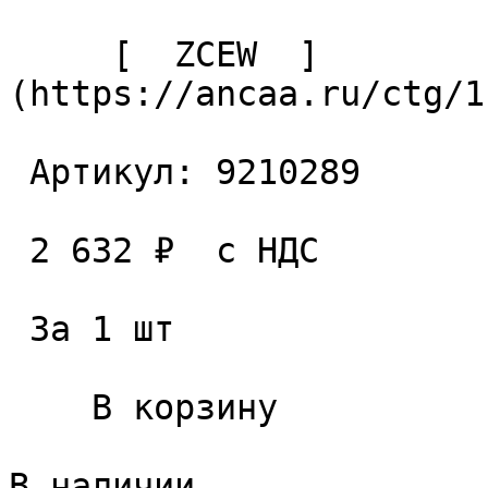
     [  ZCEW  ]
(https://ancaa.ru/ctg/1
 Артикул: 9210289 

 2 632 ₽  с НДС  

 За 1 шт 

    В корзину   

В наличии
