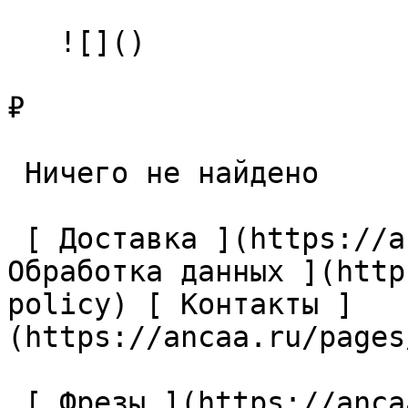
   ![]()

₽

 Ничего не найдено 

 [ Доставка ](https://ancaa.ru/pages/dostavka) [ 
Обработка данных ](http
policy) [ Контакты ]
(https://ancaa.ru/pages
 [ Фрезы ](https://ancaa.ru/ctg/69c9bfab7b/frezy) 