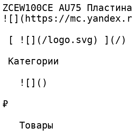
ZCEW100CE AU75 Пластина твердо
![](https://mc.yandex.r
 [ ![](/logo.svg) ](/) 

 Категории 

   ![]()

₽

   Товары 
