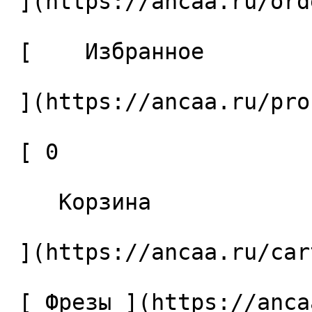
 ](https://ancaa.ru/orders) 

 [    Избранное 

 ](https://ancaa.ru/profile/favorites) 

 [ 0 

    Корзина 

 ](https://ancaa.ru/cart)

 [ Фрезы ](https://ancaa.ru/ctg/69c9bfab7b/frezy) 