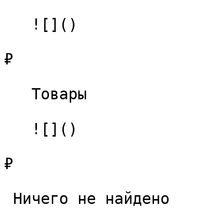
   ![]()

₽

   Товары 

   ![]()

₽

 Ничего не найдено 
