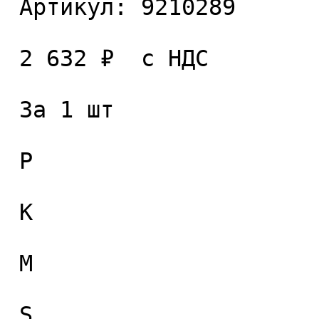
 Артикул: 9210289 

 2 632 ₽  с НДС  

 За 1 шт 

 P

 K

 M

 S
