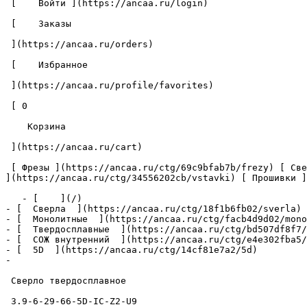
 [    Войти ](https://ancaa.ru/login) 

 [    Заказы 

 ](https://ancaa.ru/orders) 

 [    Избранное 

 ](https://ancaa.ru/profile/favorites) 

 [ 0 

    Корзина 

 ](https://ancaa.ru/cart)

 [ Фрезы ](https://ancaa.ru/ctg/69c9bfab7b/frezy) [ Сверла ](https://ancaa.ru/ctg/18f1b6fb02/sverla) [ Пластины ](https://ancaa.ru/ctg/e0f1419f29/plastiny) [ Вставки 
](https://ancaa.ru/ctg/34556202cb/vstavki) [ Прошивки ]
   - [    ](/)

- [  Сверла  ](https://ancaa.ru/ctg/18f1b6fb02/sverla)

- [  Монолитные  ](https://ancaa.ru/ctg/facb4d9d02/mono
- [  Твердосплавные  ](https://ancaa.ru/ctg/bd507df8f7/
- [  СОЖ внутренний  ](https://ancaa.ru/ctg/e4e302fba5/
- [  5D  ](https://ancaa.ru/ctg/14cf81e7a2/5d)

- 

 Сверло твердосплавное 

 3.9-6-29-66-5D-IC-Z2-U9 
