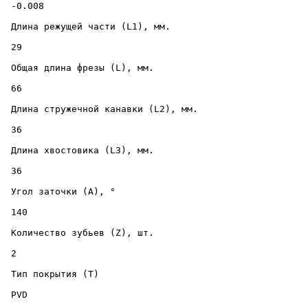
 -0.008 

 Длина режущей части (L1), мм. 

 29 

 Общая длина фрезы (L), мм. 

 66 

 Длина стружечной канавки (L2), мм. 

 36 

 Длина хвостовика (L3), мм. 

 36 

 Угол заточки (A), ° 

 140 

 Количество зубьев (Z), шт. 

 2 

 Тип покрытия (T) 

 PVD 
