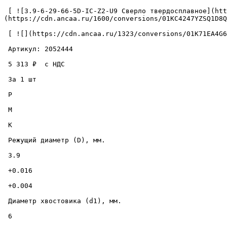
 [ ![3.9-6-29-66-5D-IC-Z2-U9 Сверло твердосплавное](https://cdn.ancaa.ru/1600/conversions/01KC4247YZSQ1D8Q6ZDR8YYJ72-cuted.jpg) ]
(https://cdn.ancaa.ru/1600/conversions/01KC4247YZSQ1D8Q
 [ ![](https://cdn.ancaa.ru/1323/conversions/01K71EA4G60029Z72X2SYCSCPW-thumb.jpg) ](https://cdn.ancaa.ru/1323/conversions/01K71EA4G60029Z72X2SYCSCPW-preview.jpg) 

 Артикул: 2052444 

 5 313 ₽  с НДС  

 За 1 шт 

 P

 M

 K

 Режущий диаметр (D), мм. 

 3.9 

 +0.016 

 +0.004 

 Диаметр хвостовика (d1), мм. 

 6 
