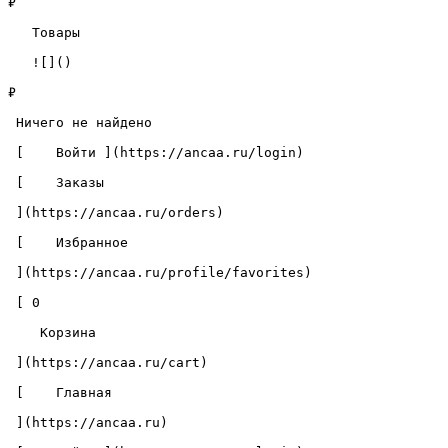
₽

   Товары 

   ![]()

₽

 Ничего не найдено 

 [    Войти ](https://ancaa.ru/login) 

 [    Заказы 

 ](https://ancaa.ru/orders) 

 [    Избранное 

 ](https://ancaa.ru/profile/favorites) 

 [ 0 

    Корзина 

 ](https://ancaa.ru/cart)

 [    Главная 

 ](https://ancaa.ru) 
