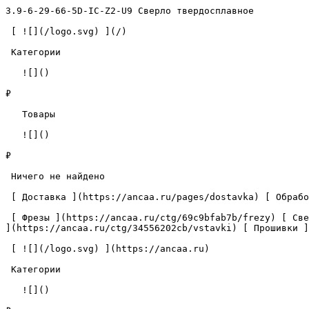
3.9-6-29-66-5D-IC-Z2-U9 Сверло твердосплавное          
 [ ![](/logo.svg) ](/) 

 Категории 

   ![]()

₽

   Товары 

   ![]()

₽

 Ничего не найдено 

 [ Доставка ](https://ancaa.ru/pages/dostavka) [ Обработка данных ](https://ancaa.ru/pages/privacy-policy) [ Контакты ](https://ancaa.ru/pages/contacts) 

 [ Фрезы ](https://ancaa.ru/ctg/69c9bfab7b/frezy) [ Сверла ](https://ancaa.ru/ctg/18f1b6fb02/sverla) [ Пластины ](https://ancaa.ru/ctg/e0f1419f29/plastiny) [ Вставки 
](https://ancaa.ru/ctg/34556202cb/vstavki) [ Прошивки ]
 [ ![](/logo.svg) ](https://ancaa.ru) 

 Категории 

   ![]()
