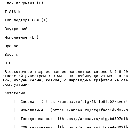
 Слои покрытия (C) 

 TiAlSiN 

 Тип подвода СОЖ (I) 

 Внутренний 

 Исполнение (En) 

 Правое 

 Вес, кг 

 0.03 

 Высокоточное твердосплавное монолитное сверло 3.9-6-29-66-5D-IC-Z2-U9 с износостойким покрытием из нитрида титана-алюминия-кремния, предназначено для сверления 
отверстий диаметром 3.9 мм., на глубину до 29 мм., в ра
12%, чугуны серые, ковкие, с шаровидным графитом на ста
эксплуатации. 

 Категории 

     [  Сверла  ](https://ancaa.ru/ctg/18f1b6fb02/sverla) 

     [  Монолитные  ](https://ancaa.ru/ctg/facb4d9d02/monolitnye) 

     [  Твердосплавные  ](https://ancaa.ru/ctg/bd507df8f7/tverdosplavnye) 

     [  СОЖ внутренний  ](https://ancaa.ru/ctg/e4e302fba5/sozh-vnutrenniy) 
