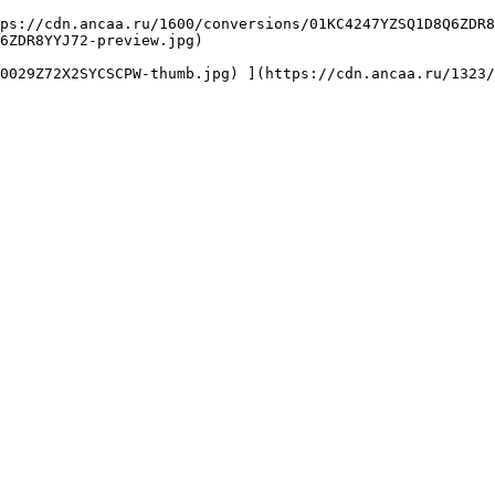
6ZDR8YYJ72-preview.jpg) 
