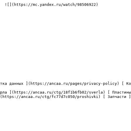
  ![](https://mc.yandex.ru/watch/98506922)

(https://ancaa.ru/ctg/fc77d7c050/proshivki) [ Запчасти ]