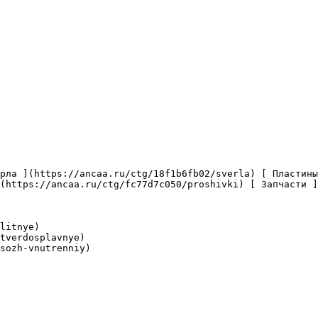
(https://ancaa.ru/ctg/fc77d7c050/proshivki) [ Запчасти ]
litnye)

tverdosplavnye)

sozh-vnutrenniy)
