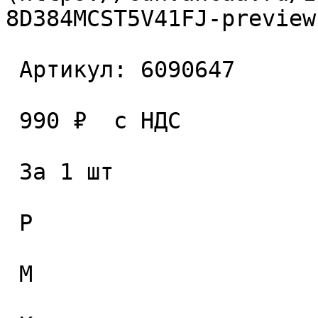
8D384MCST5V41FJ-preview
 Артикул: 6090647 

 990 ₽  с НДС  

 За 1 шт 

 P

 M
