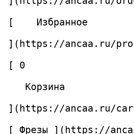
 ](https://ancaa.ru/orders) 

 [    Избранное 

 ](https://ancaa.ru/profile/favorites) 

 [ 0 

    Корзина 

 ](https://ancaa.ru/cart)

 [ Фрезы ](https://ancaa.ru/ctg/69c9bfab7b/frezy) 