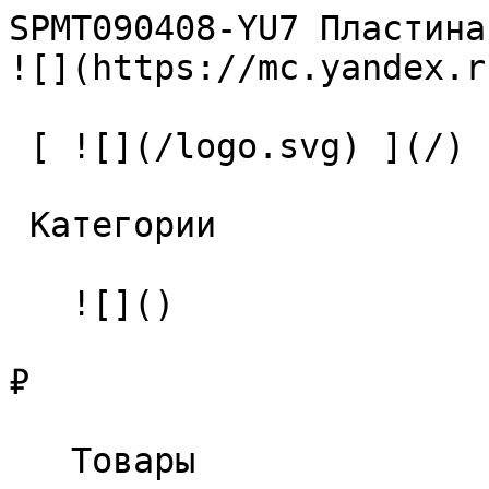
SPMT090408-YU7 Пластина твердо
![](https://mc.yandex.r
 [ ![](/logo.svg) ](/) 

 Категории 

   ![]()

₽

   Товары 
