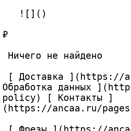
   ![]()

₽

 Ничего не найдено 

 [ Доставка ](https://ancaa.ru/pages/dostavka) [ 
Обработка данных ](http
policy) [ Контакты ]
(https://ancaa.ru/pages
 [ Фрезы ](https://ancaa.ru/ctg/69c9bfab7b/frezy) 