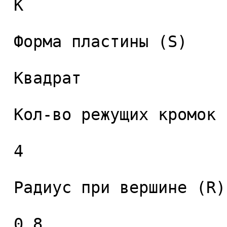
 K

 Форма пластины (S) 

 Квадрат 

 Кол-во режущих кромок (Q), шт. 

 4 

 Радиус при вершине (R), мм. 

 0.8 
