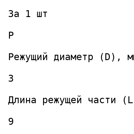
 За 1 шт 

 P

 Режущий диаметр (D), мм. 

 3 

 Длина режущей части (L1), мм. 

 9 
