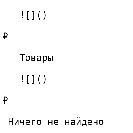
   ![]()

₽

   Товары 

   ![]()

₽

 Ничего не найдено 
