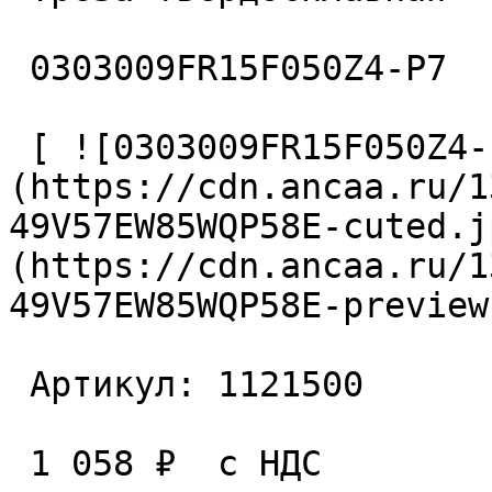
 0303009FR15F050Z4-P7 

 [ ![0303009FR15F050Z4-P7 Фреза твердосплавная]
(https://cdn.ancaa.ru/1
49V57EW85WQP58E-cuted.j
(https://cdn.ancaa.ru/1
49V57EW85WQP58E-preview
 Артикул: 1121500 

 1 058 ₽  с НДС  
