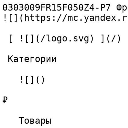
0303009FR15F050Z4-P7 Фреза тв
![](https://mc.yandex.r
 [ ![](/logo.svg) ](/) 

 Категории 

   ![]()

₽

   Товары 
