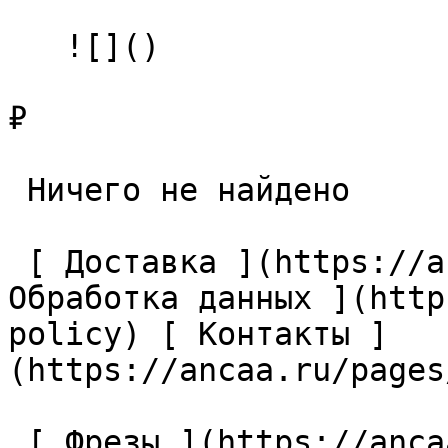
   ![]()

₽

 Ничего не найдено 

 [ Доставка ](https://ancaa.ru/pages/dostavka) [ 
Обработка данных ](http
policy) [ Контакты ]
(https://ancaa.ru/pages
 [ Фрезы ](https://ancaa.ru/ctg/69c9bfab7b/frezy) 