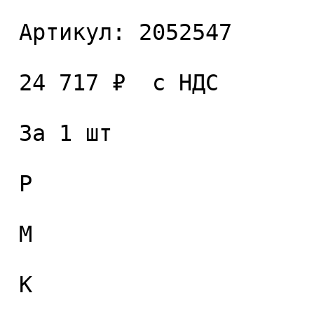
 Артикул: 2052547 

 24 717 ₽  с НДС  

 За 1 шт 

 P

 M

 K
