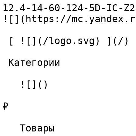
12.4-14-60-124-5D-IC-Z2-U9 С
![](https://mc.yandex.r
 [ ![](/logo.svg) ](/) 

 Категории 

   ![]()

₽

   Товары 
