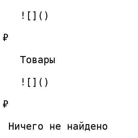
   ![]()

₽

   Товары 

   ![]()

₽

 Ничего не найдено 
