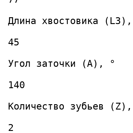
 Длина хвостовика (L3), мм. 

 45 

 Угол заточки (A), ° 

 140 

 Количество зубьев (Z), шт. 

 2 
