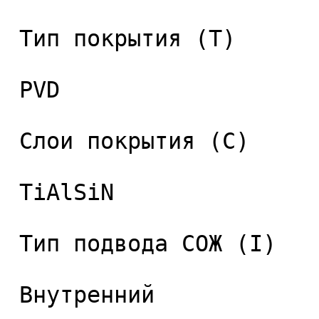
 Тип покрытия (T) 

 PVD 

 Слои покрытия (C) 

 TiAlSiN 

 Тип подвода СОЖ (I) 

 Внутренний 
