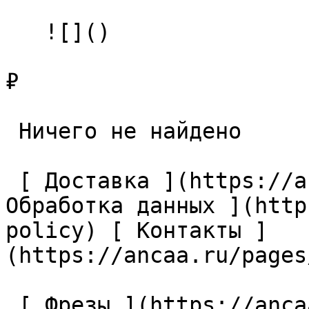
   ![]()

₽

 Ничего не найдено 

 [ Доставка ](https://ancaa.ru/pages/dostavka) [ 
Обработка данных ](http
policy) [ Контакты ]
(https://ancaa.ru/pages
 [ Фрезы ](https://ancaa.ru/ctg/69c9bfab7b/frezy) 