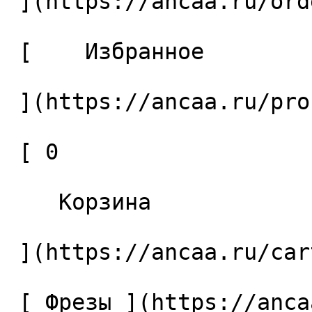
 ](https://ancaa.ru/orders) 

 [    Избранное 

 ](https://ancaa.ru/profile/favorites) 

 [ 0 

    Корзина 

 ](https://ancaa.ru/cart)

 [ Фрезы ](https://ancaa.ru/ctg/69c9bfab7b/frezy) 