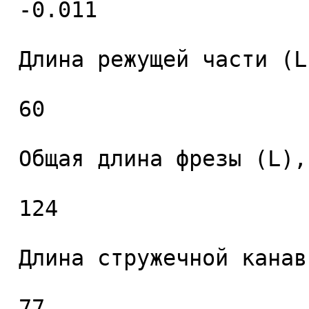
 -0.011 

 Длина режущей части (L1), мм. 

 60 

 Общая длина фрезы (L), мм. 

 124 

 Длина стружечной канавки (L2), мм. 

 77 
