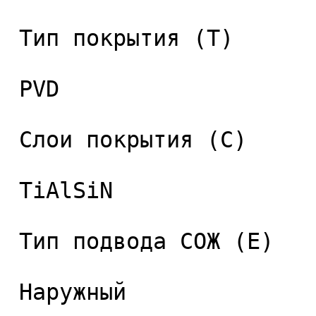
 Тип покрытия (T) 

 PVD 

 Слои покрытия (C) 

 TiAlSiN 

 Тип подвода СОЖ (E) 

 Наружный 
