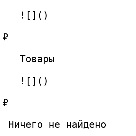
   ![]()

₽

   Товары 

   ![]()

₽

 Ничего не найдено 
