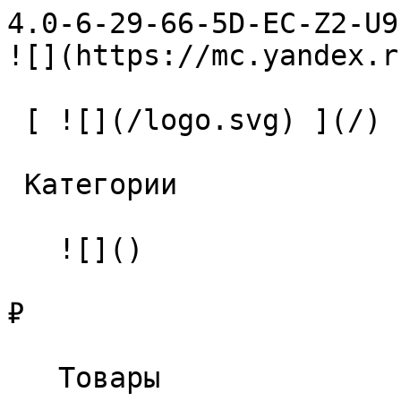
4.0-6-29-66-5D-EC-Z2-U9 Сверл
![](https://mc.yandex.r
 [ ![](/logo.svg) ](/) 

 Категории 

   ![]()

₽

   Товары 
