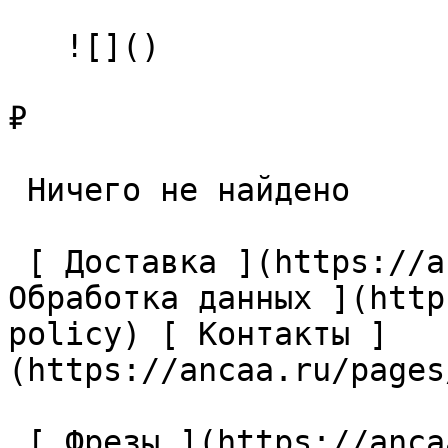
   ![]()

₽

 Ничего не найдено 

 [ Доставка ](https://ancaa.ru/pages/dostavka) [ 
Обработка данных ](http
policy) [ Контакты ]
(https://ancaa.ru/pages
 [ Фрезы ](https://ancaa.ru/ctg/69c9bfab7b/frezy) 