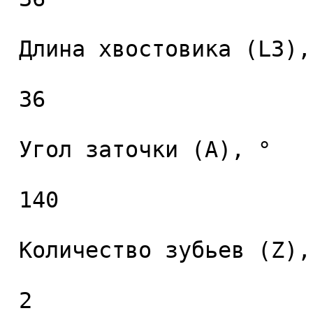
 Длина хвостовика (L3), мм. 

 36 

 Угол заточки (A), ° 

 140 

 Количество зубьев (Z), шт. 

 2 
