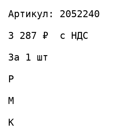
 Артикул: 2052240 

 3 287 ₽  с НДС  

 За 1 шт 

 P

 M

 K
