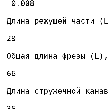
 -0.008 

 Длина режущей части (L1), мм. 

 29 

 Общая длина фрезы (L), мм. 

 66 

 Длина стружечной канавки (L2), мм. 

 36 
