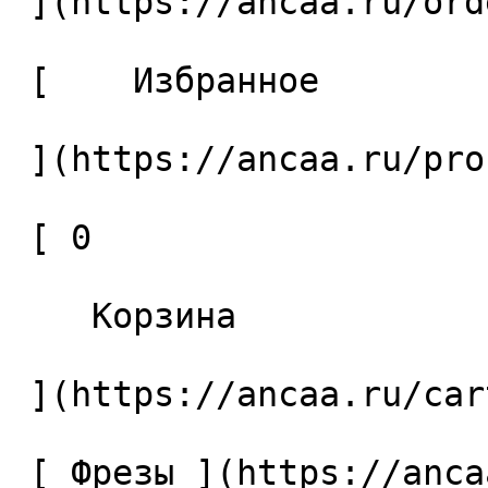
 ](https://ancaa.ru/orders) 

 [    Избранное 

 ](https://ancaa.ru/profile/favorites) 

 [ 0 

    Корзина 

 ](https://ancaa.ru/cart)

 [ Фрезы ](https://ancaa.ru/ctg/69c9bfab7b/frezy) 