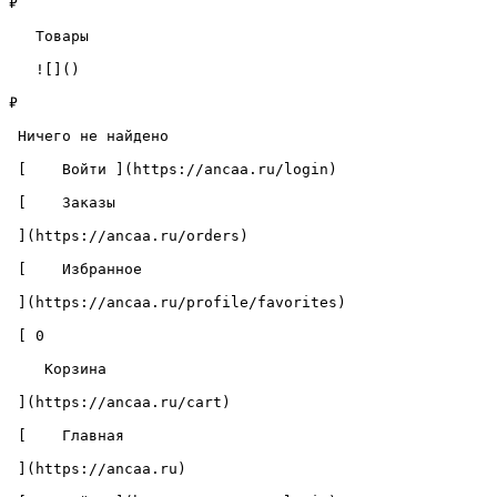
₽

   Товары 

   ![]()

₽

 Ничего не найдено 

 [    Войти ](https://ancaa.ru/login) 

 [    Заказы 

 ](https://ancaa.ru/orders) 

 [    Избранное 

 ](https://ancaa.ru/profile/favorites) 

 [ 0 

    Корзина 

 ](https://ancaa.ru/cart)

 [    Главная 

 ](https://ancaa.ru) 
