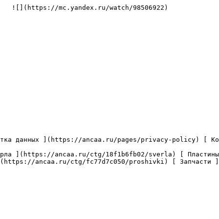
   ![](https://mc.yandex.ru/watch/98506922)

(https://ancaa.ru/ctg/fc77d7c050/proshivki) [ Запчасти ]