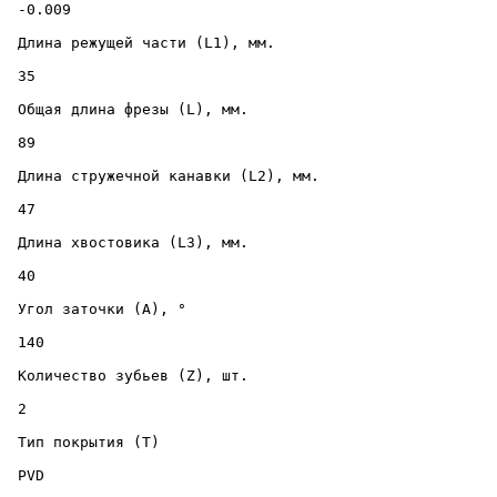
 -0.009 

 Длина режущей части (L1), мм. 

 35 

 Общая длина фрезы (L), мм. 

 89 

 Длина стружечной канавки (L2), мм. 

 47 

 Длина хвостовика (L3), мм. 

 40 

 Угол заточки (A), ° 

 140 

 Количество зубьев (Z), шт. 

 2 

 Тип покрытия (T) 

 PVD 
