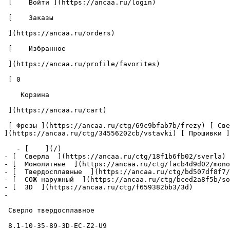
 [    Войти ](https://ancaa.ru/login) 

 [    Заказы 

 ](https://ancaa.ru/orders) 

 [    Избранное 

 ](https://ancaa.ru/profile/favorites) 

 [ 0 

    Корзина 

 ](https://ancaa.ru/cart)

 [ Фрезы ](https://ancaa.ru/ctg/69c9bfab7b/frezy) [ Сверла ](https://ancaa.ru/ctg/18f1b6fb02/sverla) [ Пластины ](https://ancaa.ru/ctg/e0f1419f29/plastiny) [ Вставки 
](https://ancaa.ru/ctg/34556202cb/vstavki) [ Прошивки ]
   - [    ](/)

- [  Сверла  ](https://ancaa.ru/ctg/18f1b6fb02/sverla)

- [  Монолитные  ](https://ancaa.ru/ctg/facb4d9d02/mono
- [  Твердосплавные  ](https://ancaa.ru/ctg/bd507df8f7/
- [  СОЖ наружный  ](https://ancaa.ru/ctg/bced2a8f5b/so
- [  3D  ](https://ancaa.ru/ctg/f659382bb3/3d)

- 

 Сверло твердосплавное 

 8.1-10-35-89-3D-EC-Z2-U9 
