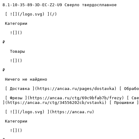
8.1-10-35-89-3D-EC-Z2-U9 Сверло твердосплавное         
 [ ![](/logo.svg) ](/) 

 Категории 

   ![]()

₽

   Товары 

   ![]()

₽

 Ничего не найдено 

 [ Доставка ](https://ancaa.ru/pages/dostavka) [ Обработка данных ](https://ancaa.ru/pages/privacy-policy) [ Контакты ](https://ancaa.ru/pages/contacts) 

 [ Фрезы ](https://ancaa.ru/ctg/69c9bfab7b/frezy) [ Сверла ](https://ancaa.ru/ctg/18f1b6fb02/sverla) [ Пластины ](https://ancaa.ru/ctg/e0f1419f29/plastiny) [ Вставки 
](https://ancaa.ru/ctg/34556202cb/vstavki) [ Прошивки ]
 [ ![](/logo.svg) ](https://ancaa.ru) 

 Категории 

   ![]()
