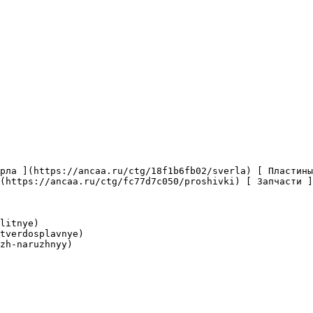
(https://ancaa.ru/ctg/fc77d7c050/proshivki) [ Запчасти ]
litnye)

tverdosplavnye)

zh-naruzhnyy)
