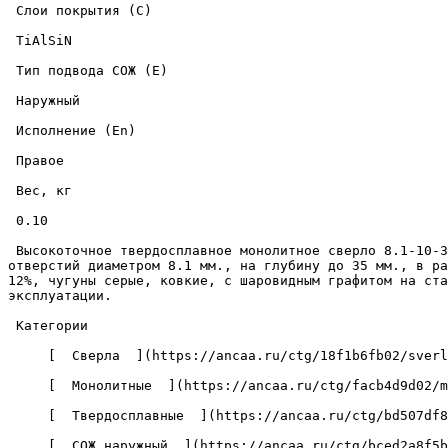
 Слои покрытия (C) 

 TiAlSiN 

 Тип подвода СОЖ (E) 

 Наружный 

 Исполнение (En) 

 Правое 

 Вес, кг 

 0.10 

 Высокоточное твердосплавное монолитное сверло 8.1-10-35-89-3D-EC-Z2-U9 с износостойким покрытием из нитрида титана-алюминия-кремния, предназначено для сверления 
отверстий диаметром 8.1 мм., на глубину до 35 мм., в ра
12%, чугуны серые, ковкие, с шаровидным графитом на ста
эксплуатации. 

 Категории 

     [  Сверла  ](https://ancaa.ru/ctg/18f1b6fb02/sverla) 

     [  Монолитные  ](https://ancaa.ru/ctg/facb4d9d02/monolitnye) 

     [  Твердосплавные  ](https://ancaa.ru/ctg/bd507df8f7/tverdosplavnye) 

     [  СОЖ наружный  ](https://ancaa.ru/ctg/bced2a8f5b/sozh-naruzhnyy) 
