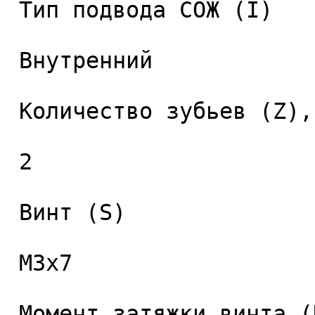
 Тип подвода СОЖ (I) 

 Внутренний 

 Количество зубьев (Z), шт. 

 2 

 Винт (S) 

 M3x7 

 Момент затяжки винта (Nm) 
