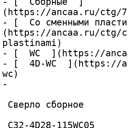
- [  Сборные  ]
(https://ancaa.ru/ctg/7
- [  Со сменными пласти
(https://ancaa.ru/ctg/c
plastinami)

- [  WC  ](https://anca
- [  4D-WC  ](https://a
wc)

- 

 Сверло сборное 

 C32-4D28-115WC05 
