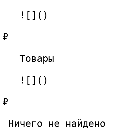
   ![]()

₽

   Товары 

   ![]()

₽

 Ничего не найдено 
