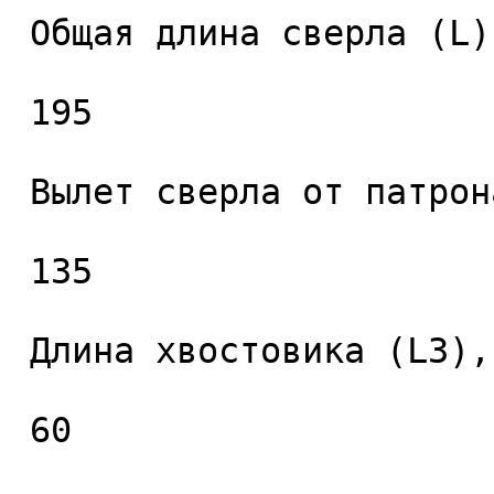
 Общая длина сверла (L), мм. 

 195 

 Вылет сверла от патрона (L2), мм. 

 135 

 Длина хвостовика (L3), мм. 

 60 
