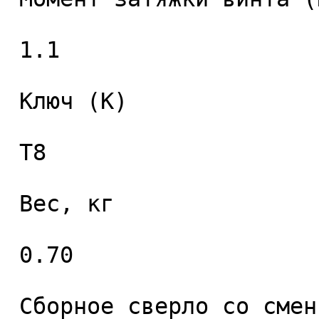
 1.1 

 Ключ (K) 

 T8 

 Вес, кг 

 0.70 

 Сборное сверло со сменными пластинами 