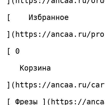
 ](https://ancaa.ru/orders) 

 [    Избранное 

 ](https://ancaa.ru/profile/favorites) 

 [ 0 

    Корзина 

 ](https://ancaa.ru/cart)

 [ Фрезы ](https://ancaa.ru/ctg/69c9bfab7b/frezy) 