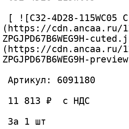
 [ ![C32-4D28-115WC05 Сверло сборное]
(https://cdn.ancaa.ru/1
ZPGJPD67B6WEG9H-cuted.j
(https://cdn.ancaa.ru/1
ZPGJPD67B6WEG9H-preview
 Артикул: 6091180 

 11 813 ₽  с НДС  

 За 1 шт 
