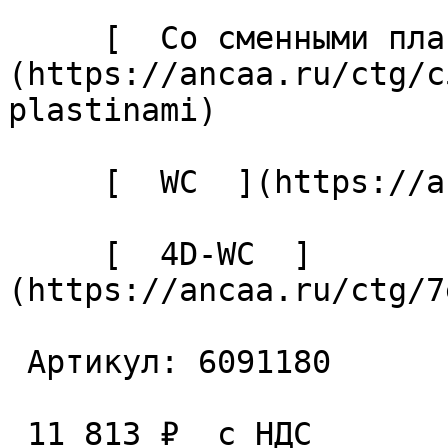
     [  Со сменными пластинами  ]
(https://ancaa.ru/ctg/c
plastinami) 

     [  WC  ](https://ancaa.ru/ctg/ec7adb5339/wc) 

     [  4D-WC  ]
(https://ancaa.ru/ctg/7
 Артикул: 6091180 

 11 813 ₽  с НДС  
