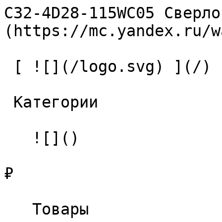
C32-4D28-115WC05 Сверло
(https://mc.yandex.ru/w
 [ ![](/logo.svg) ](/) 

 Категории 

   ![]()

₽

   Товары 
