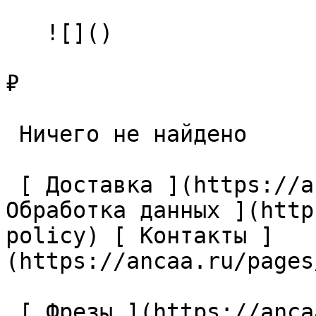
   ![]()

₽

 Ничего не найдено 

 [ Доставка ](https://ancaa.ru/pages/dostavka) [ 
Обработка данных ](http
policy) [ Контакты ]
(https://ancaa.ru/pages
 [ Фрезы ](https://ancaa.ru/ctg/69c9bfab7b/frezy) 