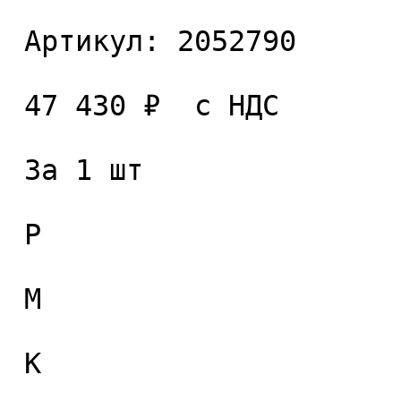
 Артикул: 2052790 

 47 430 ₽  с НДС  

 За 1 шт 

 P

 M

 K
