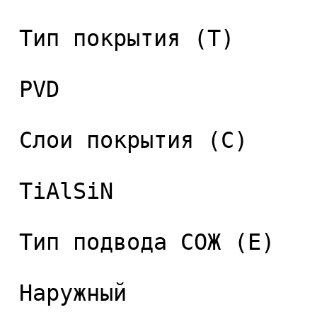
 Тип покрытия (T) 

 PVD 

 Слои покрытия (C) 

 TiAlSiN 

 Тип подвода СОЖ (E) 

 Наружный 
