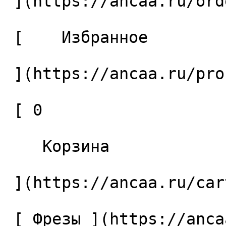
 ](https://ancaa.ru/orders) 

 [    Избранное 

 ](https://ancaa.ru/profile/favorites) 

 [ 0 

    Корзина 

 ](https://ancaa.ru/cart)

 [ Фрезы ](https://ancaa.ru/ctg/69c9bfab7b/frezy) 