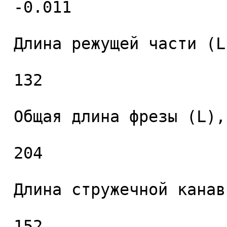
 -0.011 

 Длина режущей части (L1), мм. 

 132 

 Общая длина фрезы (L), мм. 

 204 

 Длина стружечной канавки (L2), мм. 

 152 
