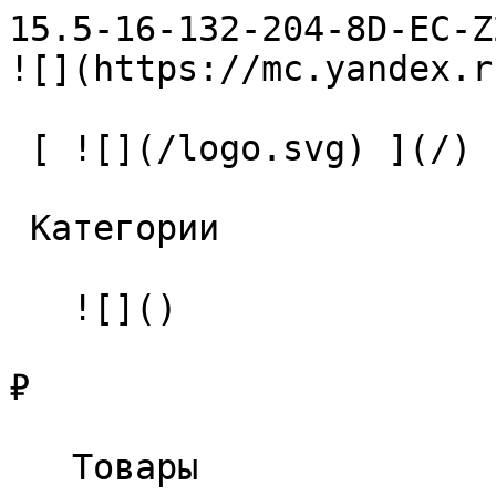
15.5-16-132-204-8D-EC-Z2-U9 
![](https://mc.yandex.r
 [ ![](/logo.svg) ](/) 

 Категории 

   ![]()

₽

   Товары 
