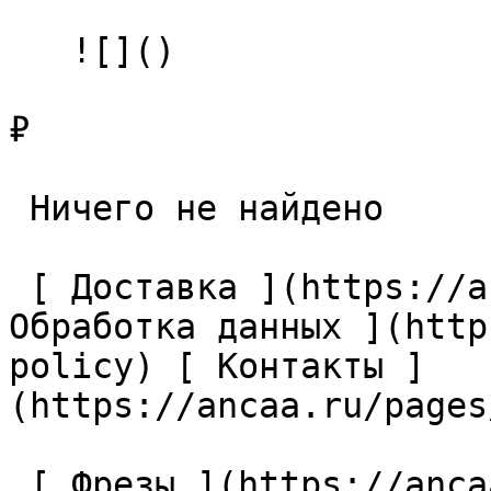
   ![]()

₽

 Ничего не найдено 

 [ Доставка ](https://ancaa.ru/pages/dostavka) [ 
Обработка данных ](http
policy) [ Контакты ]
(https://ancaa.ru/pages
 [ Фрезы ](https://ancaa.ru/ctg/69c9bfab7b/frezy) 