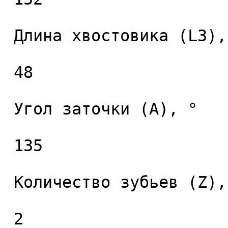
 Длина хвостовика (L3), мм. 

 48 

 Угол заточки (A), ° 

 135 

 Количество зубьев (Z), шт. 

 2 
