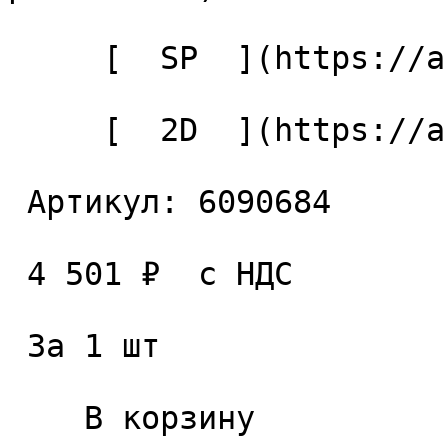
     [  SP  ](https://ancaa.ru/ctg/c3f3d4ae6e/sp) 

     [  2D  ](https://ancaa.ru/ctg/2b2930b1d9/2d) 

 Артикул: 6090684 

 4 501 ₽  с НДС  

 За 1 шт 

    В корзину   
