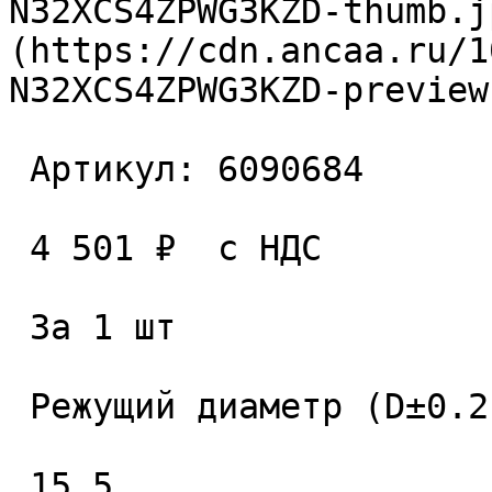
N32XCS4ZPWG3KZD-thumb.j
(https://cdn.ancaa.ru/1
N32XCS4ZPWG3KZD-preview
 Артикул: 6090684 

 4 501 ₽  с НДС  

 За 1 шт 

 Режущий диаметр (D±0.2), мм. 

 15.5 
