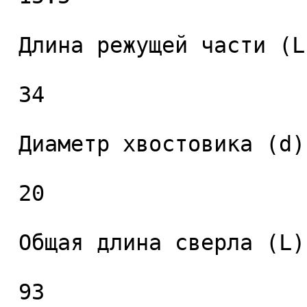
 Длина режущей части (L1), мм. 

 34 

 Диаметр хвостовика (d), мм. 

 20 

 Общая длина сверла (L), мм. 

 93 
