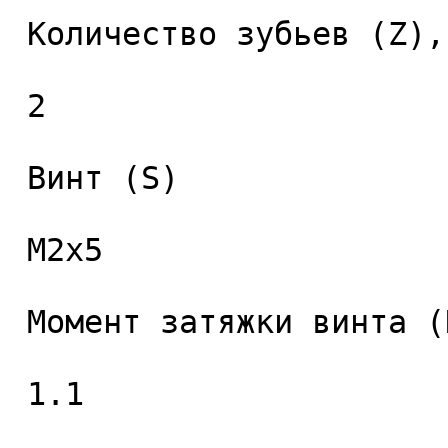
 Количество зубьев (Z), шт. 

 2 

 Винт (S) 

 M2x5 

 Момент затяжки винта (Nm) 

 1.1 
