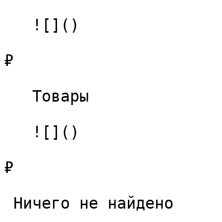
   ![]()

₽

   Товары 

   ![]()

₽

 Ничего не найдено 
