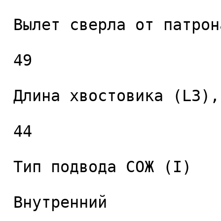
 Вылет сверла от патрона (L2), мм. 

 49 

 Длина хвостовика (L3), мм. 

 44 

 Тип подвода СОЖ (I) 

 Внутренний 
