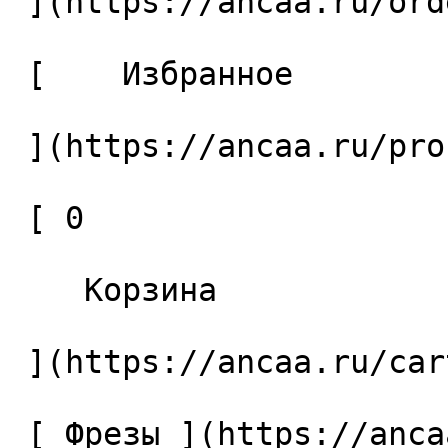
 ](https://ancaa.ru/orders) 

 [    Избранное 

 ](https://ancaa.ru/profile/favorites) 

 [ 0 

    Корзина 

 ](https://ancaa.ru/cart)

 [ Фрезы ](https://ancaa.ru/ctg/69c9bfab7b/frezy) 