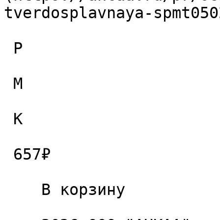
tverdosplavnaya-spmt050
 P

 M

 K

 657₽ 

    В корзину   
