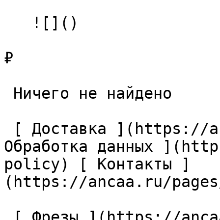
   ![]()

₽

 Ничего не найдено 

 [ Доставка ](https://ancaa.ru/pages/dostavka) [ 
Обработка данных ](http
policy) [ Контакты ]
(https://ancaa.ru/pages
 [ Фрезы ](https://ancaa.ru/ctg/69c9bfab7b/frezy) 