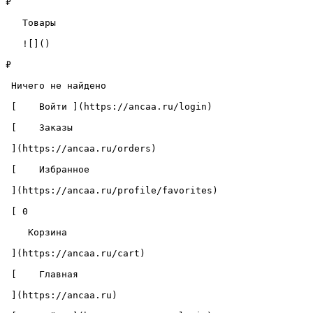
₽

   Товары 

   ![]()

₽

 Ничего не найдено 

 [    Войти ](https://ancaa.ru/login) 

 [    Заказы 

 ](https://ancaa.ru/orders) 

 [    Избранное 

 ](https://ancaa.ru/profile/favorites) 

 [ 0 

    Корзина 

 ](https://ancaa.ru/cart)

 [    Главная 

 ](https://ancaa.ru) 
