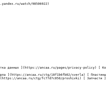
.yandex.ru/watch/98506922)

(https://ancaa.ru/ctg/fc77d7c050/proshivki) [ Запчасти ]