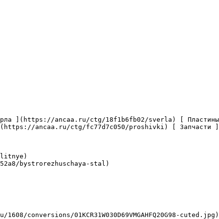
(https://ancaa.ru/ctg/fc77d7c050/proshivki) [ Запчасти ]
litnye)

52a8/bystrorezhuschaya-stal)
