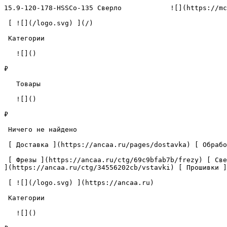
15.9-120-178-HSSCo-135 Сверло            ![](https://mc
 [ ![](/logo.svg) ](/) 

 Категории 

   ![]()

₽

   Товары 

   ![]()

₽

 Ничего не найдено 

 [ Доставка ](https://ancaa.ru/pages/dostavka) [ Обработка данных ](https://ancaa.ru/pages/privacy-policy) [ Контакты ](https://ancaa.ru/pages/contacts) 

 [ Фрезы ](https://ancaa.ru/ctg/69c9bfab7b/frezy) [ Сверла ](https://ancaa.ru/ctg/18f1b6fb02/sverla) [ Пластины ](https://ancaa.ru/ctg/e0f1419f29/plastiny) [ Вставки 
](https://ancaa.ru/ctg/34556202cb/vstavki) [ Прошивки ]
 [ ![](/logo.svg) ](https://ancaa.ru) 

 Категории 

   ![]()
