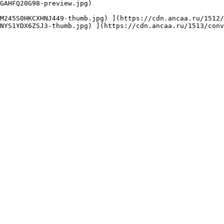
GAHFQ20G98-preview.jpg) 

NYS1YDX6ZSJ3-thumb.jpg) ](https://cdn.ancaa.ru/1513/conv