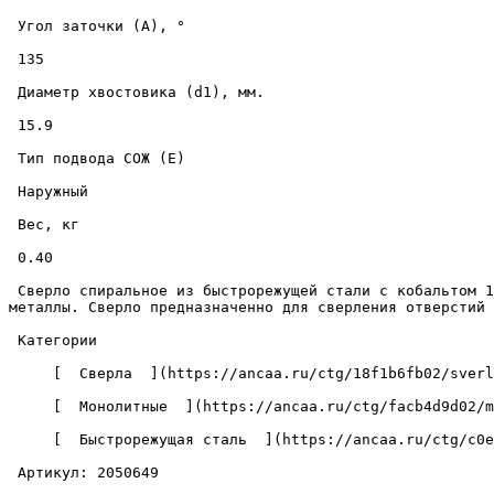
 Угол заточки (A), ° 

 135 

 Диаметр хвостовика (d1), мм. 

 15.9 

 Тип подвода СОЖ (E) 

 Наружный 

 Вес, кг 

 0.40 

 Сверло спиральное из быстрорежущей стали с кобальтом 15.9-120-178-HSSCo-135 для ручной и машинной обработки различных материалов, включая твердые и жаропрочные 
металлы. Сверло предназначенно для сверления отверстий 
 Категории 

     [  Сверла  ](https://ancaa.ru/ctg/18f1b6fb02/sverla) 

     [  Монолитные  ](https://ancaa.ru/ctg/facb4d9d02/monolitnye) 

     [  Быстрорежущая сталь  ](https://ancaa.ru/ctg/c0ef7c52a8/bystrorezhuschaya-stal) 

 Артикул: 2050649 
