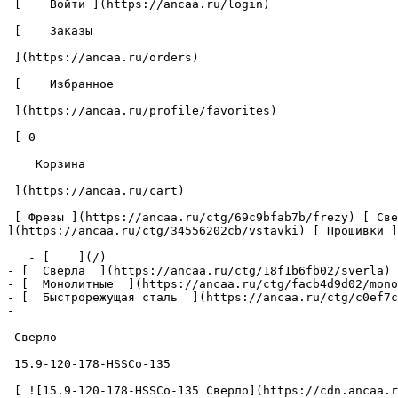
 [    Войти ](https://ancaa.ru/login) 

 [    Заказы 

 ](https://ancaa.ru/orders) 

 [    Избранное 

 ](https://ancaa.ru/profile/favorites) 

 [ 0 

    Корзина 

 ](https://ancaa.ru/cart)

 [ Фрезы ](https://ancaa.ru/ctg/69c9bfab7b/frezy) [ Сверла ](https://ancaa.ru/ctg/18f1b6fb02/sverla) [ Пластины ](https://ancaa.ru/ctg/e0f1419f29/plastiny) [ Вставки 
](https://ancaa.ru/ctg/34556202cb/vstavki) [ Прошивки ]
   - [    ](/)

- [  Сверла  ](https://ancaa.ru/ctg/18f1b6fb02/sverla)

- [  Монолитные  ](https://ancaa.ru/ctg/facb4d9d02/mono
- [  Быстрорежущая сталь  ](https://ancaa.ru/ctg/c0ef7c
- 

 Сверло 

 15.9-120-178-HSSCo-135 

 [ ![15.9-120-178-HSSCo-135 Сверло](https://cdn.ancaa.ru/1608/conversions/01KCR31W030D69VMGAHFQ20G98-cuted.jpg) ]