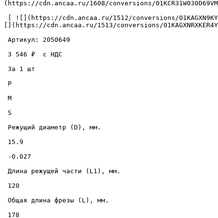
(https://cdn.ancaa.ru/1608/conversions/01KCR31W030D69VM
 [ ![](https://cdn.ancaa.ru/1512/conversions/01KAGXN9KYM245S0HKCXHNJ449-thumb.jpg) ](https://cdn.ancaa.ru/1512/conversions/01KAGXN9KYM245S0HKCXHNJ449-preview.jpg) [ !
[](https://cdn.ancaa.ru/1513/conversions/01KAGXNRXKER4Y
 Артикул: 2050649 

 3 546 ₽  с НДС  

 За 1 шт 

 P

 M

 S

 Режущий диаметр (D), мм. 

 15.9 

 -0.027 

 Длина режущей части (L1), мм. 

 120 

 Общая длина фрезы (L), мм. 

 178 
