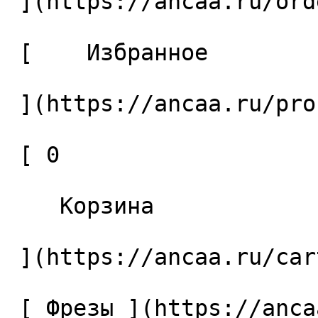
 ](https://ancaa.ru/orders) 

 [    Избранное 

 ](https://ancaa.ru/profile/favorites) 

 [ 0 

    Корзина 

 ](https://ancaa.ru/cart)

 [ Фрезы ](https://ancaa.ru/ctg/69c9bfab7b/frezy) 