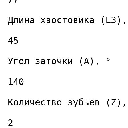
 Длина хвостовика (L3), мм. 

 45 

 Угол заточки (A), ° 

 140 

 Количество зубьев (Z), шт. 

 2 
