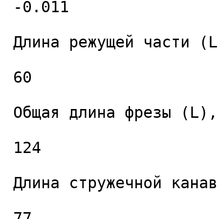
 -0.011 

 Длина режущей части (L1), мм. 

 60 

 Общая длина фрезы (L), мм. 

 124 

 Длина стружечной канавки (L2), мм. 

 77 
