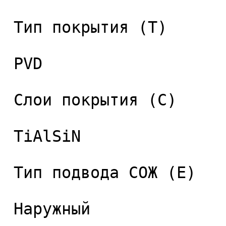
 Тип покрытия (T) 

 PVD 

 Слои покрытия (C) 

 TiAlSiN 

 Тип подвода СОЖ (E) 

 Наружный 
