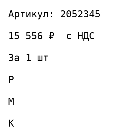
 Артикул: 2052345 

 15 556 ₽  с НДС  

 За 1 шт 

 P

 M

 K
