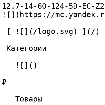
12.7-14-60-124-5D-EC-Z2-U9 С
![](https://mc.yandex.r
 [ ![](/logo.svg) ](/) 

 Категории 

   ![]()

₽

   Товары 
