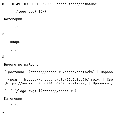
8.1-10-49-103-5D-IC-Z2-U9 Сверло твердосплавное        
 [ ![](/logo.svg) ](/) 

 Категории 

   ![]()

₽

   Товары 

   ![]()

₽

 Ничего не найдено 

 [ Доставка ](https://ancaa.ru/pages/dostavka) [ Обработка данных ](https://ancaa.ru/pages/privacy-policy) [ Контакты ](https://ancaa.ru/pages/contacts) 

 [ Фрезы ](https://ancaa.ru/ctg/69c9bfab7b/frezy) [ Сверла ](https://ancaa.ru/ctg/18f1b6fb02/sverla) [ Пластины ](https://ancaa.ru/ctg/e0f1419f29/plastiny) [ Вставки 
](https://ancaa.ru/ctg/34556202cb/vstavki) [ Прошивки ]
 [ ![](/logo.svg) ](https://ancaa.ru) 

 Категории 

   ![]()
