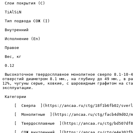
 Слои покрытия (C) 

 TiAlSiN 

 Тип подвода СОЖ (I) 

 Внутренний 

 Исполнение (En) 

 Правое 

 Вес, кг 

 0.12 

 Высокоточное твердосплавное монолитное сверло 8.1-10-49-103-5D-IC-Z2-U9 с износостойким покрытием из нитрида титана-алюминия-кремния, предназначено для сверления 
отверстий диаметром 8.1 мм., на глубину до 49 мм., в ра
12%, чугуны серые, ковкие, с шаровидным графитом на ста
эксплуатации. 

 Категории 

     [  Сверла  ](https://ancaa.ru/ctg/18f1b6fb02/sverla) 

     [  Монолитные  ](https://ancaa.ru/ctg/facb4d9d02/monolitnye) 

     [  Твердосплавные  ](https://ancaa.ru/ctg/bd507df8f7/tverdosplavnye) 

     [  СОЖ внутренний  ](https://ancaa.ru/ctg/e4e302fba5/sozh-vnutrenniy) 
