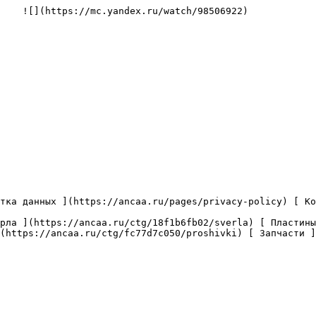
    ![](https://mc.yandex.ru/watch/98506922)

(https://ancaa.ru/ctg/fc77d7c050/proshivki) [ Запчасти ]