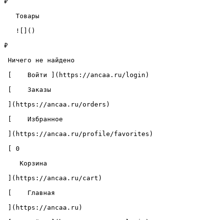
₽

   Товары 

   ![]()

₽

 Ничего не найдено 

 [    Войти ](https://ancaa.ru/login) 

 [    Заказы 

 ](https://ancaa.ru/orders) 

 [    Избранное 

 ](https://ancaa.ru/profile/favorites) 

 [ 0 

    Корзина 

 ](https://ancaa.ru/cart)

 [    Главная 

 ](https://ancaa.ru) 
