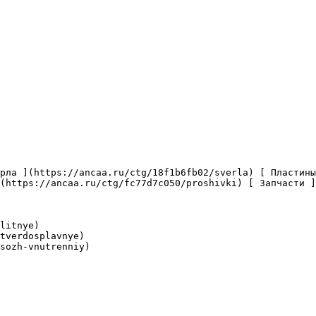
(https://ancaa.ru/ctg/fc77d7c050/proshivki) [ Запчасти ]
litnye)

tverdosplavnye)

sozh-vnutrenniy)
