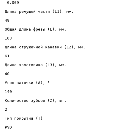
 -0.009 

 Длина режущей части (L1), мм. 

 49 

 Общая длина фрезы (L), мм. 

 103 

 Длина стружечной канавки (L2), мм. 

 61 

 Длина хвостовика (L3), мм. 

 40 

 Угол заточки (A), ° 

 140 

 Количество зубьев (Z), шт. 

 2 

 Тип покрытия (T) 

 PVD 
