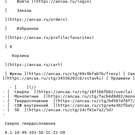
 [    Войти ](https://ancaa.ru/login) 

 [    Заказы 

 ](https://ancaa.ru/orders) 

 [    Избранное 

 ](https://ancaa.ru/profile/favorites) 

 [ 0 

    Корзина 

 ](https://ancaa.ru/cart)

 [ Фрезы ](https://ancaa.ru/ctg/69c9bfab7b/frezy) [ Сверла ](https://ancaa.ru/ctg/18f1b6fb02/sverla) [ Пластины ](https://ancaa.ru/ctg/e0f1419f29/plastiny) [ Вставки 
](https://ancaa.ru/ctg/34556202cb/vstavki) [ Прошивки ]
   - [    ](/)

- [  Сверла  ](https://ancaa.ru/ctg/18f1b6fb02/sverla)

- [  Монолитные  ](https://ancaa.ru/ctg/facb4d9d02/mono
- [  Твердосплавные  ](https://ancaa.ru/ctg/bd507df8f7/
- [  СОЖ внутренний  ](https://ancaa.ru/ctg/e4e302fba5/
- [  5D  ](https://ancaa.ru/ctg/14cf81e7a2/5d)

- 

 Сверло твердосплавное 

 8.1-10-49-103-5D-IC-Z2-U9 
