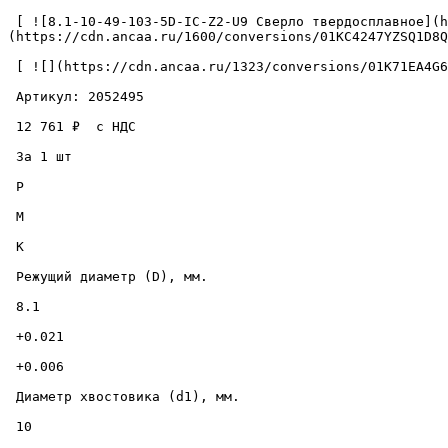
 [ ![8.1-10-49-103-5D-IC-Z2-U9 Сверло твердосплавное](https://cdn.ancaa.ru/1600/conversions/01KC4247YZSQ1D8Q6ZDR8YYJ72-cuted.jpg) ]
(https://cdn.ancaa.ru/1600/conversions/01KC4247YZSQ1D8Q
 [ ![](https://cdn.ancaa.ru/1323/conversions/01K71EA4G60029Z72X2SYCSCPW-thumb.jpg) ](https://cdn.ancaa.ru/1323/conversions/01K71EA4G60029Z72X2SYCSCPW-preview.jpg) 

 Артикул: 2052495 

 12 761 ₽  с НДС  

 За 1 шт 

 P

 M

 K

 Режущий диаметр (D), мм. 

 8.1 

 +0.021 

 +0.006 

 Диаметр хвостовика (d1), мм. 

 10 
