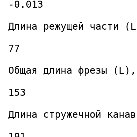
 -0.013 

 Длина режущей части (L1), мм. 

 77 

 Общая длина фрезы (L), мм. 

 153 

 Длина стружечной канавки (L2), мм. 

 101 
