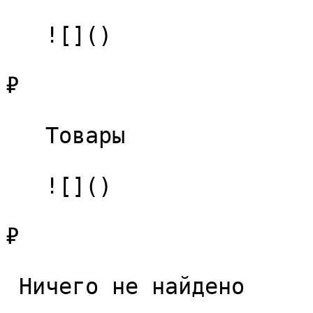
   ![]()

₽

   Товары 

   ![]()

₽

 Ничего не найдено 
