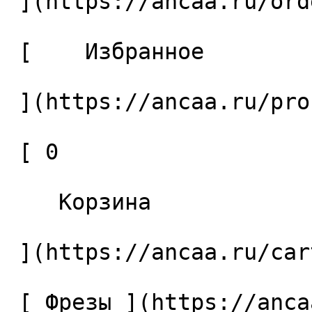
 ](https://ancaa.ru/orders) 

 [    Избранное 

 ](https://ancaa.ru/profile/favorites) 

 [ 0 

    Корзина 

 ](https://ancaa.ru/cart)

 [ Фрезы ](https://ancaa.ru/ctg/69c9bfab7b/frezy) 