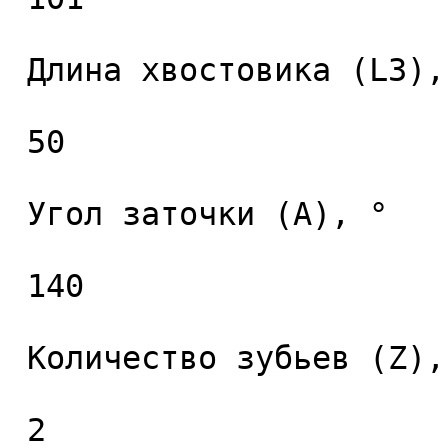
 Длина хвостовика (L3), мм. 

 50 

 Угол заточки (A), ° 

 140 

 Количество зубьев (Z), шт. 

 2 
