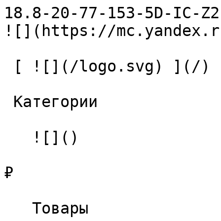
18.8-20-77-153-5D-IC-Z2-U9 С
![](https://mc.yandex.r
 [ ![](/logo.svg) ](/) 

 Категории 

   ![]()

₽

   Товары 
