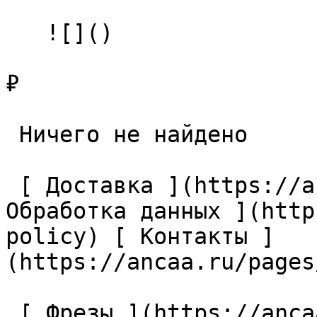
   ![]()

₽

 Ничего не найдено 

 [ Доставка ](https://ancaa.ru/pages/dostavka) [ 
Обработка данных ](http
policy) [ Контакты ]
(https://ancaa.ru/pages
 [ Фрезы ](https://ancaa.ru/ctg/69c9bfab7b/frezy) 