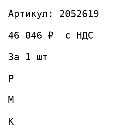
 Артикул: 2052619 

 46 046 ₽  с НДС  

 За 1 шт 

 P

 M

 K
