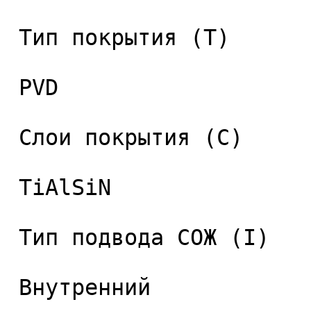
 Тип покрытия (T) 

 PVD 

 Слои покрытия (C) 

 TiAlSiN 

 Тип подвода СОЖ (I) 

 Внутренний 
