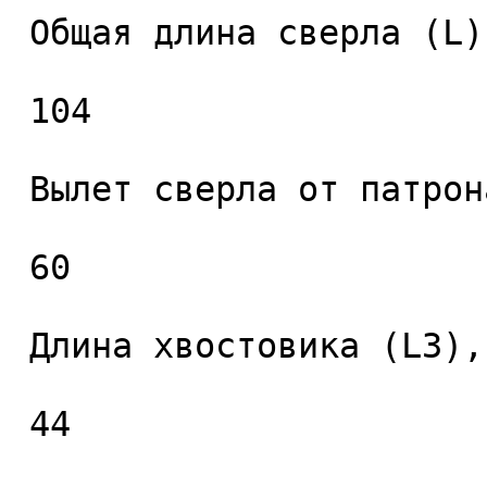
 Общая длина сверла (L), мм. 

 104 

 Вылет сверла от патрона (L2), мм. 

 60 

 Длина хвостовика (L3), мм. 

 44 
