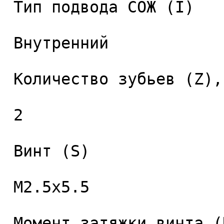
 Тип подвода СОЖ (I) 

 Внутренний 

 Количество зубьев (Z), шт. 

 2 

 Винт (S) 

 M2.5x5.5 

 Момент затяжки винта (Nm) 
