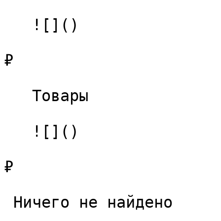
   ![]()

₽

   Товары 

   ![]()

₽

 Ничего не найдено 
