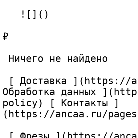
   ![]()

₽

 Ничего не найдено 

 [ Доставка ](https://ancaa.ru/pages/dostavka) [ 
Обработка данных ](http
policy) [ Контакты ]
(https://ancaa.ru/pages
 [ Фрезы ](https://ancaa.ru/ctg/69c9bfab7b/frezy) 