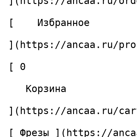
 ](https://ancaa.ru/orders) 

 [    Избранное 

 ](https://ancaa.ru/profile/favorites) 

 [ 0 

    Корзина 

 ](https://ancaa.ru/cart)

 [ Фрезы ](https://ancaa.ru/ctg/69c9bfab7b/frezy) 