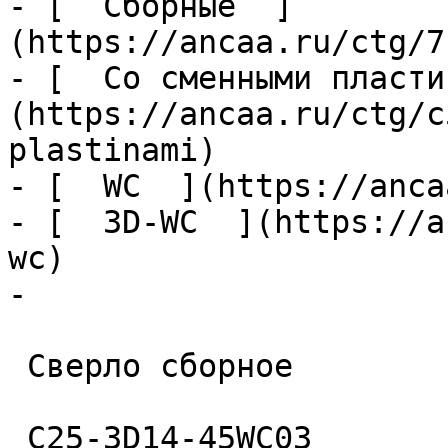
- [  Сборные  ]
(https://ancaa.ru/ctg/7
- [  Со сменными пласти
(https://ancaa.ru/ctg/c
plastinami)

- [  WC  ](https://anca
- [  3D-WC  ](https://a
wc)

- 

 Сверло сборное 

 C25-3D14-45WC03 
