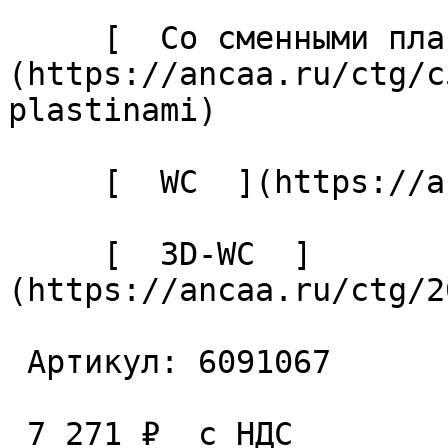
     [  Со сменными пластинами  ]
(https://ancaa.ru/ctg/c
plastinami) 

     [  WC  ](https://ancaa.ru/ctg/ec7adb5339/wc) 

     [  3D-WC  ]
(https://ancaa.ru/ctg/2
 Артикул: 6091067 

 7 271 ₽  с НДС  
