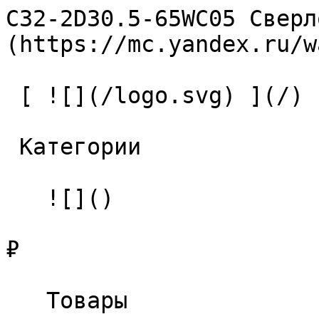
C32-2D30.5-65WC05 Сверл
(https://mc.yandex.ru/w
 [ ![](/logo.svg) ](/) 

 Категории 

   ![]()

₽

   Товары 
