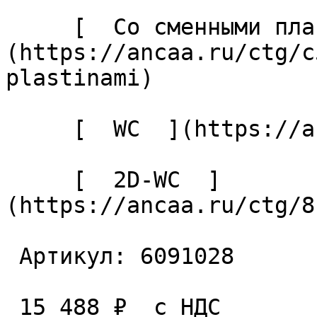
     [  Со сменными пластинами  ]
(https://ancaa.ru/ctg/c
plastinami) 

     [  WC  ](https://ancaa.ru/ctg/ec7adb5339/wc) 

     [  2D-WC  ]
(https://ancaa.ru/ctg/8
 Артикул: 6091028 

 15 488 ₽  с НДС  
