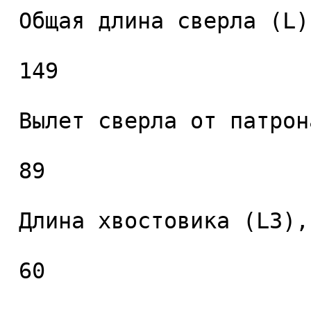
 Общая длина сверла (L), мм. 

 149 

 Вылет сверла от патрона (L2), мм. 

 89 

 Длина хвостовика (L3), мм. 

 60 
