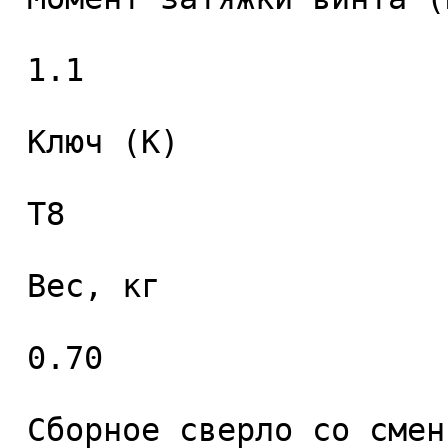
 1.1 

 Ключ (K) 

 T8 

 Вес, кг 

 0.70 

 Сборное сверло со сменными пластинами 