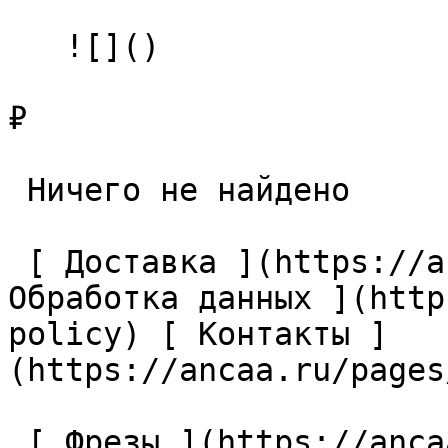
   ![]()

₽

 Ничего не найдено 

 [ Доставка ](https://ancaa.ru/pages/dostavka) [ 
Обработка данных ](http
policy) [ Контакты ]
(https://ancaa.ru/pages
 [ Фрезы ](https://ancaa.ru/ctg/69c9bfab7b/frezy) 