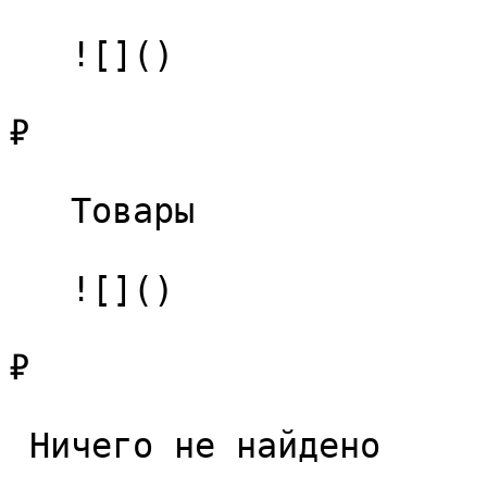
   ![]()

₽

   Товары 

   ![]()

₽

 Ничего не найдено 
