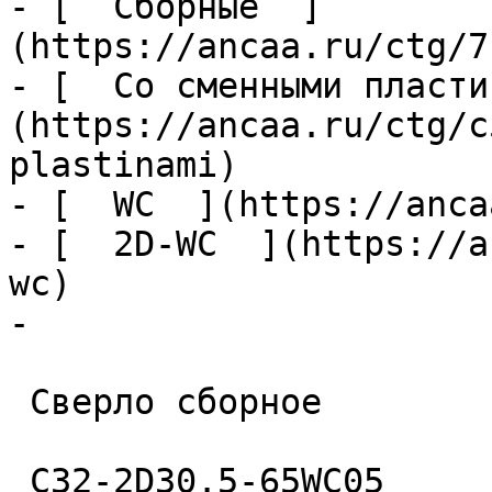
- [  Сборные  ]
(https://ancaa.ru/ctg/7
- [  Со сменными пласти
(https://ancaa.ru/ctg/c
plastinami)

- [  WC  ](https://anca
- [  2D-WC  ](https://a
wc)

- 

 Сверло сборное 

 C32-2D30.5-65WC05 
