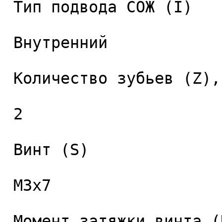
 Тип подвода СОЖ (I) 

 Внутренний 

 Количество зубьев (Z), шт. 

 2 

 Винт (S) 

 M3x7 

 Момент затяжки винта (Nm) 
