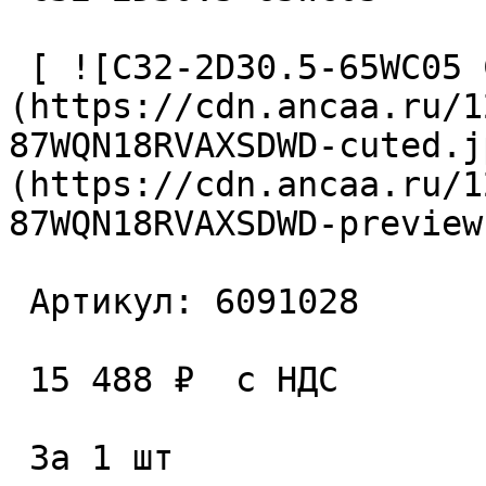
 [ ![C32-2D30.5-65WC05 Сверло сборное]
(https://cdn.ancaa.ru/1
87WQN18RVAXSDWD-cuted.j
(https://cdn.ancaa.ru/1
87WQN18RVAXSDWD-preview
 Артикул: 6091028 

 15 488 ₽  с НДС  

 За 1 шт 
