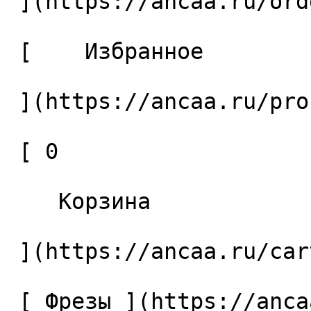
 ](https://ancaa.ru/orders) 

 [    Избранное 

 ](https://ancaa.ru/profile/favorites) 

 [ 0 

    Корзина 

 ](https://ancaa.ru/cart)

 [ Фрезы ](https://ancaa.ru/ctg/69c9bfab7b/frezy) 