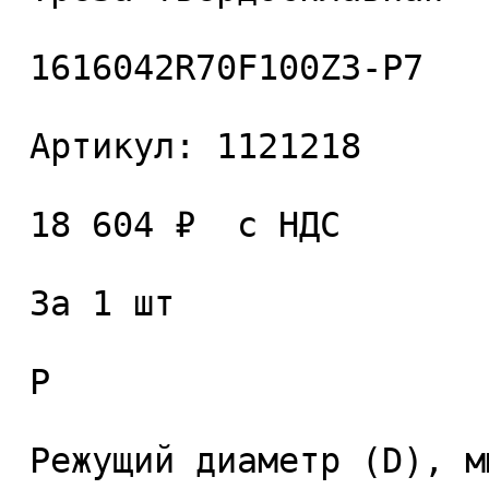
 1616042R70F100Z3-P7 

 Артикул: 1121218 

 18 604 ₽  с НДС  

 За 1 шт 

 P

 Режущий диаметр (D), мм. 
