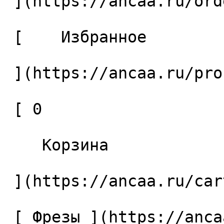
 ](https://ancaa.ru/orders) 

 [    Избранное 

 ](https://ancaa.ru/profile/favorites) 

 [ 0 

    Корзина 

 ](https://ancaa.ru/cart)

 [ Фрезы ](https://ancaa.ru/ctg/69c9bfab7b/frezy) 