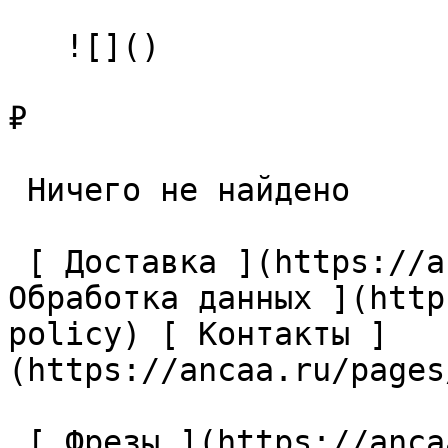
   ![]()

₽

 Ничего не найдено 

 [ Доставка ](https://ancaa.ru/pages/dostavka) [ 
Обработка данных ](http
policy) [ Контакты ]
(https://ancaa.ru/pages
 [ Фрезы ](https://ancaa.ru/ctg/69c9bfab7b/frezy) 