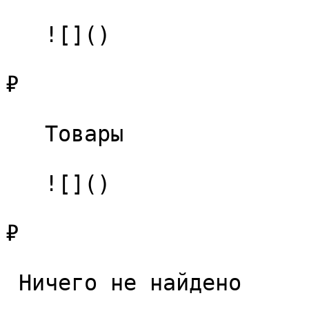
   ![]()

₽

   Товары 

   ![]()

₽

 Ничего не найдено 
