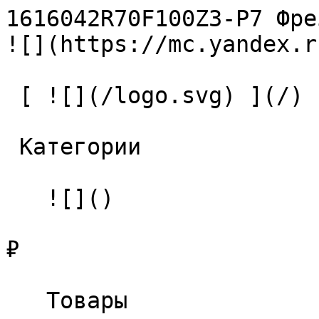
1616042R70F100Z3-P7 Фреза твер
![](https://mc.yandex.r
 [ ![](/logo.svg) ](/) 

 Категории 

   ![]()

₽

   Товары 
