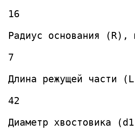
 16 

 Радиус основания (R), мм. 

 7 

 Длина режущей части (L1), мм. 

 42 

 Диаметр хвостовика (d1), мм. 
