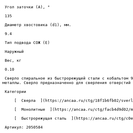
 Угол заточки (A), ° 

 135 

 Диаметр хвостовика (d1), мм. 

 9.4 

 Тип подвода СОЖ (E) 

 Наружный 

 Вес, кг 

 0.10 

 Сверло спиральное из быстрорежущей стали с кобальтом 9.4-081-125-HSSCo-135 для ручной и машинной обработки различных материалов, включая твердые и жаропрочные 
металлы. Сверло предназначенно для сверления отверстий 
 Категории 

     [  Сверла  ](https://ancaa.ru/ctg/18f1b6fb02/sverla) 

     [  Монолитные  ](https://ancaa.ru/ctg/facb4d9d02/monolitnye) 

     [  Быстрорежущая сталь  ](https://ancaa.ru/ctg/c0ef7c52a8/bystrorezhuschaya-stal) 

 Артикул: 2050584 
