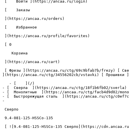
 [    Войти ](https://ancaa.ru/login) 

 [    Заказы 

 ](https://ancaa.ru/orders) 

 [    Избранное 

 ](https://ancaa.ru/profile/favorites) 

 [ 0 

    Корзина 

 ](https://ancaa.ru/cart)

 [ Фрезы ](https://ancaa.ru/ctg/69c9bfab7b/frezy) [ Сверла ](https://ancaa.ru/ctg/18f1b6fb02/sverla) [ Пластины ](https://ancaa.ru/ctg/e0f1419f29/plastiny) [ Вставки 
](https://ancaa.ru/ctg/34556202cb/vstavki) [ Прошивки ]
   - [    ](/)

- [  Сверла  ](https://ancaa.ru/ctg/18f1b6fb02/sverla)

- [  Монолитные  ](https://ancaa.ru/ctg/facb4d9d02/mono
- [  Быстрорежущая сталь  ](https://ancaa.ru/ctg/c0ef7c
- 

 Сверло 

 9.4-081-125-HSSCo-135 

 [ ![9.4-081-125-HSSCo-135 Сверло](https://cdn.ancaa.ru/1608/conversions/01KCR31W030D69VMGAHFQ20G98-cuted.jpg) ]