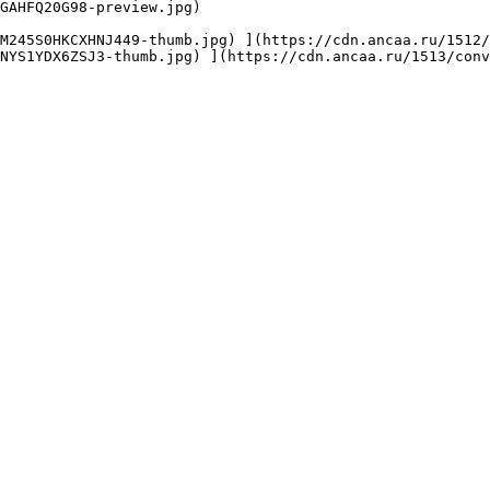
GAHFQ20G98-preview.jpg) 

NYS1YDX6ZSJ3-thumb.jpg) ](https://cdn.ancaa.ru/1513/conv