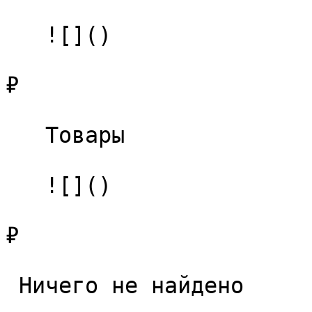
   ![]()

₽

   Товары 

   ![]()

₽

 Ничего не найдено 
