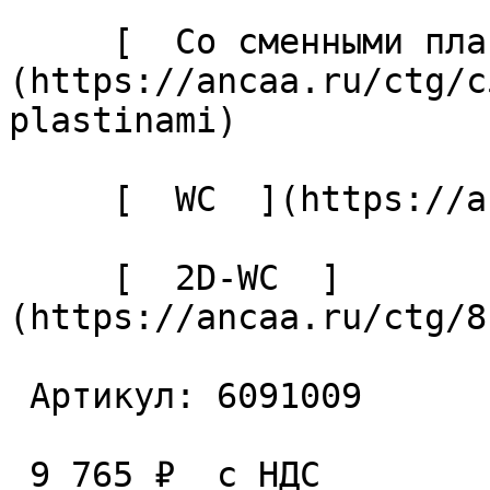
     [  Со сменными пластинами  ]
(https://ancaa.ru/ctg/c
plastinami) 

     [  WC  ](https://ancaa.ru/ctg/ec7adb5339/wc) 

     [  2D-WC  ]
(https://ancaa.ru/ctg/8
 Артикул: 6091009 

 9 765 ₽  с НДС  
