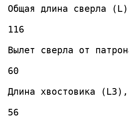
 Общая длина сверла (L), мм. 

 116 

 Вылет сверла от патрона (L2), мм. 

 60 

 Длина хвостовика (L3), мм. 

 56 
