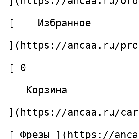
 ](https://ancaa.ru/orders) 

 [    Избранное 

 ](https://ancaa.ru/profile/favorites) 

 [ 0 

    Корзина 

 ](https://ancaa.ru/cart)

 [ Фрезы ](https://ancaa.ru/ctg/69c9bfab7b/frezy) 