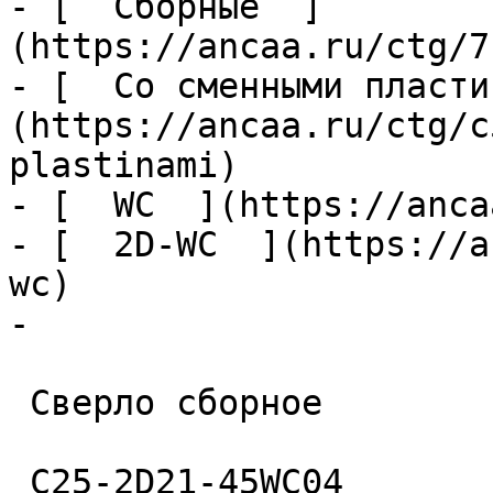
- [  Сборные  ]
(https://ancaa.ru/ctg/7
- [  Со сменными пласти
(https://ancaa.ru/ctg/c
plastinami)

- [  WC  ](https://anca
- [  2D-WC  ](https://a
wc)

- 

 Сверло сборное 

 C25-2D21-45WC04 
