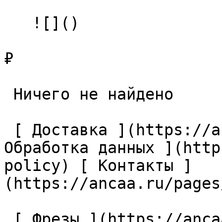
   ![]()

₽

 Ничего не найдено 

 [ Доставка ](https://ancaa.ru/pages/dostavka) [ 
Обработка данных ](http
policy) [ Контакты ]
(https://ancaa.ru/pages
 [ Фрезы ](https://ancaa.ru/ctg/69c9bfab7b/frezy) 