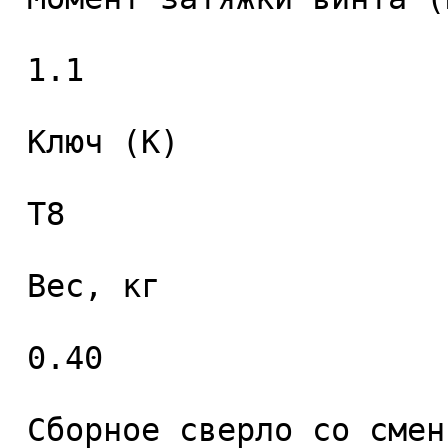
 1.1 

 Ключ (K) 

 T8 

 Вес, кг 

 0.40 

 Сборное сверло со сменными пластинами 