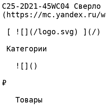
C25-2D21-45WC04 Сверло 
(https://mc.yandex.ru/w
 [ ![](/logo.svg) ](/) 

 Категории 

   ![]()

₽

   Товары 
