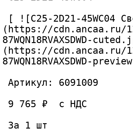
 [ ![C25-2D21-45WC04 Сверло сборное]
(https://cdn.ancaa.ru/1
87WQN18RVAXSDWD-cuted.j
(https://cdn.ancaa.ru/1
87WQN18RVAXSDWD-preview
 Артикул: 6091009 

 9 765 ₽  с НДС  

 За 1 шт 
