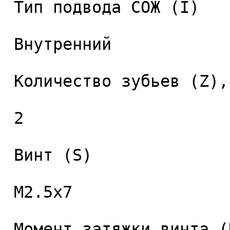
 Тип подвода СОЖ (I) 

 Внутренний 

 Количество зубьев (Z), шт. 

 2 

 Винт (S) 

 M2.5x7 

 Момент затяжки винта (Nm) 
