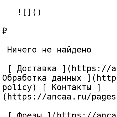
   ![]()

₽

 Ничего не найдено 

 [ Доставка ](https://ancaa.ru/pages/dostavka) [ 
Обработка данных ](http
policy) [ Контакты ]
(https://ancaa.ru/pages
 [ Фрезы ](https://ancaa.ru/ctg/69c9bfab7b/frezy) 