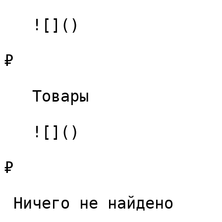
   ![]()

₽

   Товары 

   ![]()

₽

 Ничего не найдено 
