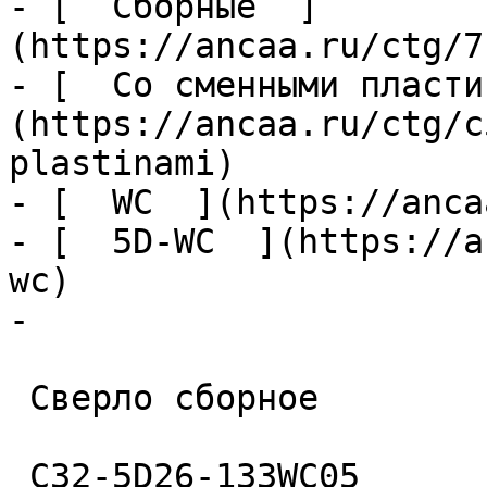
- [  Сборные  ]
(https://ancaa.ru/ctg/7
- [  Со сменными пласти
(https://ancaa.ru/ctg/c
plastinami)

- [  WC  ](https://anca
- [  5D-WC  ](https://a
wc)

- 

 Сверло сборное 

 C32-5D26-133WC05 
