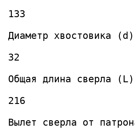
 133 

 Диаметр хвостовика (d), мм. 

 32 

 Общая длина сверла (L), мм. 

 216 

 Вылет сверла от патрона (L2), мм. 
