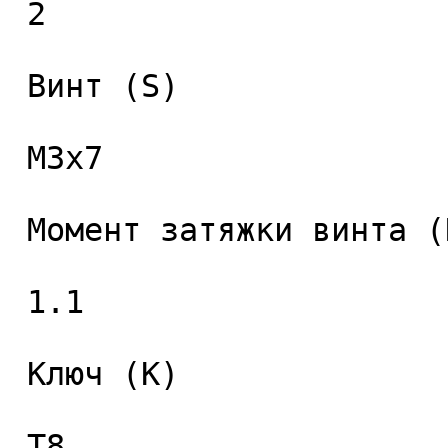
 2 

 Винт (S) 

 M3x7 

 Момент затяжки винта (Nm) 

 1.1 

 Ключ (K) 

 T8 
