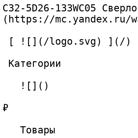
C32-5D26-133WC05 Сверло
(https://mc.yandex.ru/w
 [ ![](/logo.svg) ](/) 

 Категории 

   ![]()

₽

   Товары 
