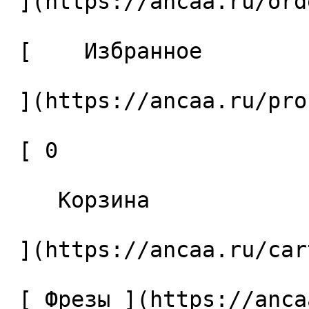
 ](https://ancaa.ru/orders) 

 [    Избранное 

 ](https://ancaa.ru/profile/favorites) 

 [ 0 

    Корзина 

 ](https://ancaa.ru/cart)

 [ Фрезы ](https://ancaa.ru/ctg/69c9bfab7b/frezy) 