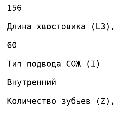
 156 

 Длина хвостовика (L3), мм. 

 60 

 Тип подвода СОЖ (I) 

 Внутренний 

 Количество зубьев (Z), шт. 
