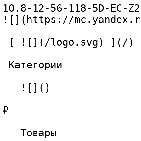
10.8-12-56-118-5D-EC-Z2-U9 С
![](https://mc.yandex.r
 [ ![](/logo.svg) ](/) 

 Категории 

   ![]()

₽

   Товары 
