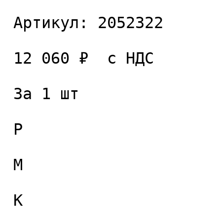
 Артикул: 2052322 

 12 060 ₽  с НДС  

 За 1 шт 

 P

 M

 K
