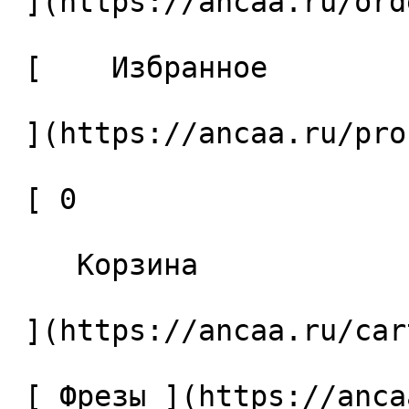
 ](https://ancaa.ru/orders) 

 [    Избранное 

 ](https://ancaa.ru/profile/favorites) 

 [ 0 

    Корзина 

 ](https://ancaa.ru/cart)

 [ Фрезы ](https://ancaa.ru/ctg/69c9bfab7b/frezy) 