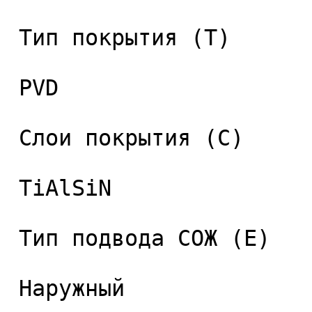
 Тип покрытия (T) 

 PVD 

 Слои покрытия (C) 

 TiAlSiN 

 Тип подвода СОЖ (E) 

 Наружный 
