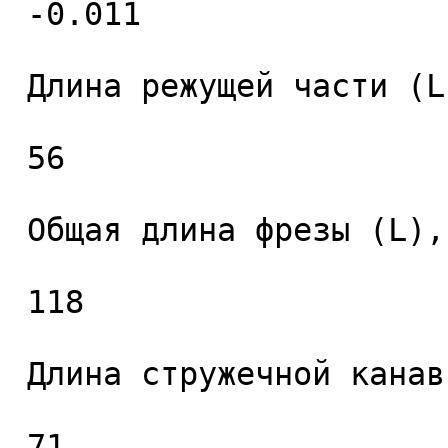
 -0.011 

 Длина режущей части (L1), мм. 

 56 

 Общая длина фрезы (L), мм. 

 118 

 Длина стружечной канавки (L2), мм. 

 71 
