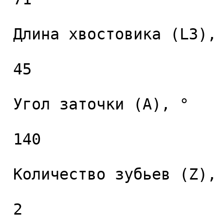
 Длина хвостовика (L3), мм. 

 45 

 Угол заточки (A), ° 

 140 

 Количество зубьев (Z), шт. 

 2 
