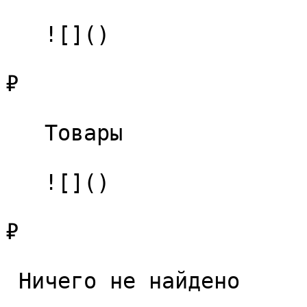
   ![]()

₽

   Товары 

   ![]()

₽

 Ничего не найдено 
