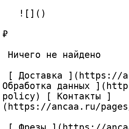
   ![]()

₽

 Ничего не найдено 

 [ Доставка ](https://ancaa.ru/pages/dostavka) [ 
Обработка данных ](http
policy) [ Контакты ]
(https://ancaa.ru/pages
 [ Фрезы ](https://ancaa.ru/ctg/69c9bfab7b/frezy) 