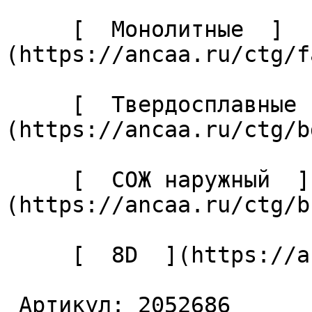
     [  Монолитные  ]
(https://ancaa.ru/ctg/f
     [  Твердосплавные  ]
(https://ancaa.ru/ctg/b
     [  СОЖ наружный  ]
(https://ancaa.ru/ctg/b
     [  8D  ](https://ancaa.ru/ctg/bcd72d500c/8d) 

 Артикул: 2052686 
