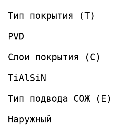
 Тип покрытия (T) 

 PVD 

 Слои покрытия (C) 

 TiAlSiN 

 Тип подвода СОЖ (E) 

 Наружный 
