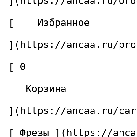
 ](https://ancaa.ru/orders) 

 [    Избранное 

 ](https://ancaa.ru/profile/favorites) 

 [ 0 

    Корзина 

 ](https://ancaa.ru/cart)

 [ Фрезы ](https://ancaa.ru/ctg/69c9bfab7b/frezy) 