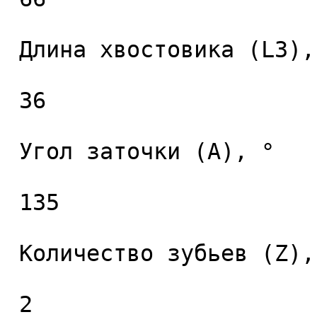
 Длина хвостовика (L3), мм. 

 36 

 Угол заточки (A), ° 

 135 

 Количество зубьев (Z), шт. 

 2 
