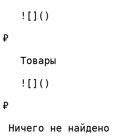
   ![]()

₽

   Товары 

   ![]()

₽

 Ничего не найдено 
