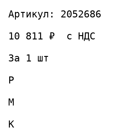
 Артикул: 2052686 

 10 811 ₽  с НДС  

 За 1 шт 

 P

 M

 K
