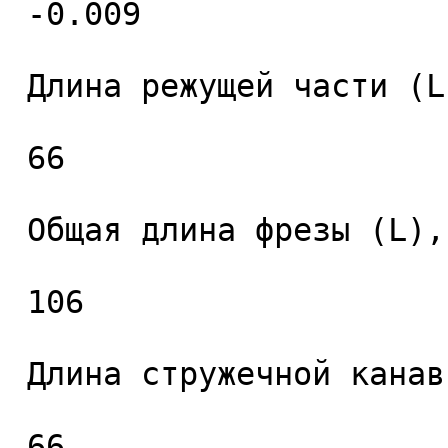
 -0.009 

 Длина режущей части (L1), мм. 

 66 

 Общая длина фрезы (L), мм. 

 106 

 Длина стружечной канавки (L2), мм. 

 66 
