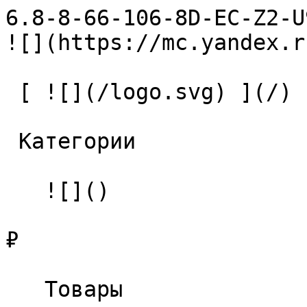
6.8-8-66-106-8D-EC-Z2-U9 Свер
![](https://mc.yandex.r
 [ ![](/logo.svg) ](/) 

 Категории 

   ![]()

₽

   Товары 
