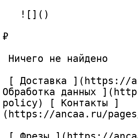
   ![]()

₽

 Ничего не найдено 

 [ Доставка ](https://ancaa.ru/pages/dostavka) [ 
Обработка данных ](http
policy) [ Контакты ]
(https://ancaa.ru/pages
 [ Фрезы ](https://ancaa.ru/ctg/69c9bfab7b/frezy) 